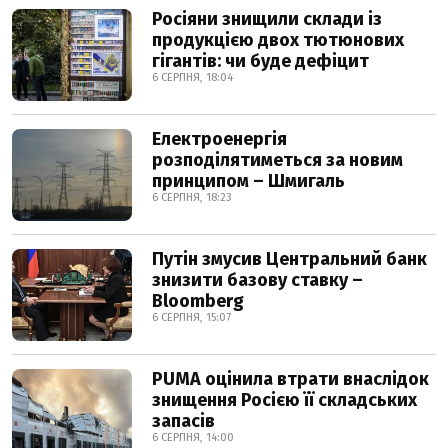
Росіяни знищили склади із
продукцією двох тютюнових
гігантів: чи буде дефіцит
6 СЕРПНЯ, 18:04
Електроенергія
розподілятиметься за новим
принципом – Шмигаль
6 СЕРПНЯ, 18:23
Путін змусив Центральний банк
знизити базову ставку –
Bloomberg
6 СЕРПНЯ, 15:07
PUMA оцінила втрати внаслідок
знищення Росією її складських
запасів
6 СЕРПНЯ, 14:00