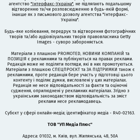
агентство
"Інтерфакс-Україна"
, не підлягають подальшому
відтворенню та/чи розповсюдженню в будь-якій формі,
інакше як з письмового дозволу агентства "Інтерфакс-
Україна".
Будь-яке копіювання, передрук та відтворення фотографічних
творів та/або аудіовізуальних творів правовласника Getty
Images - суворо забороняється.
Матеріали з плашкою PROMOTED, НОВИНИ КОМПАНІЙ та
ПОЗИЦІЯ є рекламними та публікуються на правах реклами.
Редакція може не поділяти погляди, які в них промотуються.
Матеріали з плашкою СПЕЦПРОЄКТ та ЗА ПІДТРИМКИ також є
рекламними, проте редакція бере участь у підготовці цього
контенту і поділяє думки, висловлені у цих матеріалах.
Редакція не несе відповідальності за факти та оціночні
судження, оприлюднені у рекламних матеріалах. Згідно з
українським законодавством відповідальність за зміст
реклами несе рекламодавець.
Cубєкт у сфері онлайн-медіа; ідентифікатор медіа - R40-02163.
ТОВ "УП Медіа Плюс"
Адреса: 01032, м. Київ, вул. Жилянська, 48, 50А