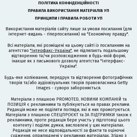
ПОЛІТИКА КОНФІДЕНЦІЙНОСТІ
ПРАВИЛА ВИКОРИСТАННЯ МАТЕРІАЛІВ УП
ПРИНЦИПИ І ПРАВИЛА РОБОТИ УП
Використання матеріалів сайту лише за умови посилання (для
інтернет-видань - гіперпосилання) на "Економічну правду".
Всі матеріали, які розміщені на цьому сайті із посиланням на
агентство
"Інтерфакс-Україна"
, не підлягають подальшому
відтворенню та/чи розповсюдженню в будь-якій формі,
інакше як з письмового дозволу агентства "Інтерфакс-
Україна".
Будь-яке копіювання, передрук та відтворення фотографічних
творів та/або аудіовізуальних творів правовласника Getty
Images - суворо забороняється.
Матеріали з плашкою PROMOTED, НОВИНИ КОМПАНІЙ та
ПОЗИЦІЯ є рекламними та публікуються на правах реклами.
Редакція може не поділяти погляди, які в них промотуються.
Матеріали з плашкою СПЕЦПРОЄКТ та ЗА ПІДТРИМКИ також є
рекламними, проте редакція бере участь у підготовці цього
контенту і поділяє думки, висловлені у цих матеріалах.
Редакція не несе відповідальності за факти та оціночні
судження, оприлюднені у рекламних матеріалах. Згідно з