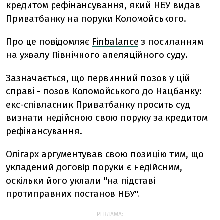
кредитом рефінансування, який НБУ видав
Приватбанку на поруки Коломойського.
Про це повідомляє
Finbalance
з посиланням
на ухвалу Північного апеляційного суду.
Зазначається, що первинний позов у цій
справі - позов Коломойського до Нацбанку:
екс-співласник Приватбанку просить суд
визнати недійсною свою поруку за кредитом
рефінансування.
Олігарх аргументував свою позицію тим, що
укладений договір поруки є недійсним,
оскільки його уклали "на підставі
протиправних постанов НБУ".
РЕКЛАМА: