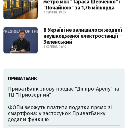
метро між "Тараса Шевченко" і
"Почайною" за 1,76 мільярда
7 СЕРПНЯ, 19:55
В Україні не залишилося жодної
неушкодженої електростанції –
Зеленський
8 СЕРПНЯ, 14:10
ПРИВАТБАНК
ПриватБанк знову продає "Дніпро-Арену" та
ТЦ "Приозерний"
ФОПи зможуть платити податки прямо зі
смартфона: у застосунок ПриватБанку
додали функцію