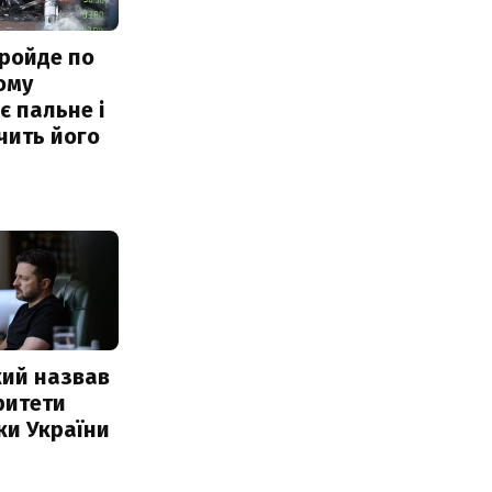
ройде по
ому
 пальне і
чить його
кий назвав
ритети
ки України