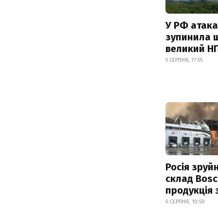
У РФ атака
зупинила 
великий Н
5 СЕРПНЯ, 17:55
Росія зруй
склад Bosc
продукція
6 СЕРПНЯ, 10:50