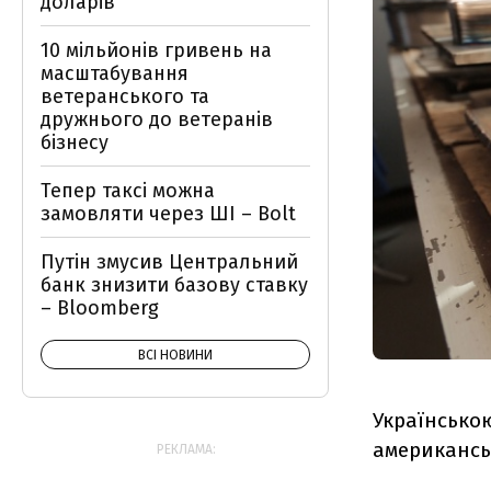
доларів
10 мільйонів гривень на
масштабування
ветеранського та
дружнього до ветеранів
бізнесу
Тепер таксі можна
замовляти через ШІ – Bolt
Путін змусив Центральний
банк знизити базову ставку
– Bloomberg
ВСІ НОВИНИ
Українською
американськ
РЕКЛАМА: