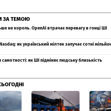
И ЗА ТЕМОЮ
ше не король. OpenAI втрачає перевагу в гонці ШІ
Nasdaq: як український мілтек залучає сотні мільйо
 самотності: як ШІ підміняє людську близькість
СЬОГОДНІ