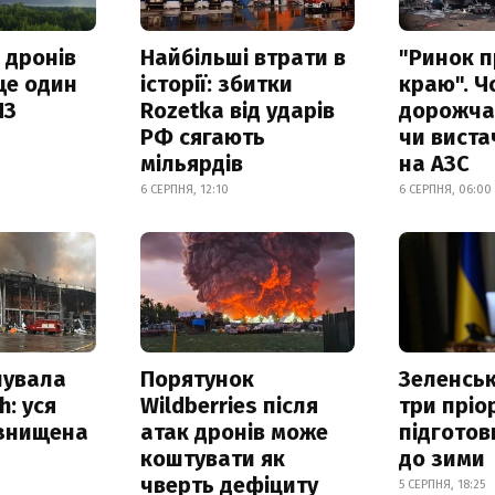
 дронів
Найбільші втрати в
"Ринок п
ще один
історії: збитки
краю". Ч
ПЗ
Rozetka від ударів
дорожчає
РФ сягають
чи виста
мільярдів
на АЗС
6 СЕРПНЯ, 12:10
6 СЕРПНЯ, 06:00
нувала
Порятунок
Зеленсь
h: уся
Wildberries після
три пріо
 знищена
атак дронів може
підготов
коштувати як
до зими
чверть дефіциту
5 СЕРПНЯ, 18:25