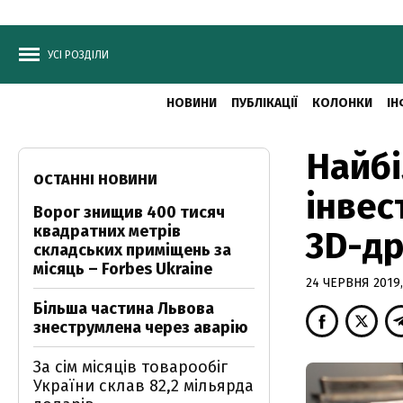
УСІ РОЗДІЛИ
НОВИНИ
ПУБЛІКАЦІЇ
КОЛОНКИ
ІН
Найб
ОСТАННІ НОВИНИ
інвес
Ворог знищив 400 тисяч
квадратних метрів
3D-др
складських приміщень за
місяць – Forbes Ukraine
24 ЧЕРВНЯ 2019,
Більша частина Львова
знеструмлена через аварію
За сім місяців товарообіг
України склав 82,2 мільярда