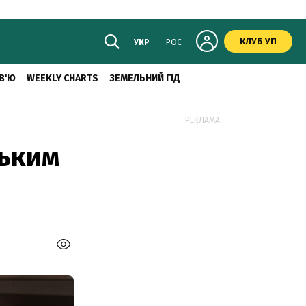
КЛУБ УП
УКР
РОС
В'Ю
WEEKLY CHARTS
ЗЕМЕЛЬНИЙ ГІД
РЕКЛАМА:
ським