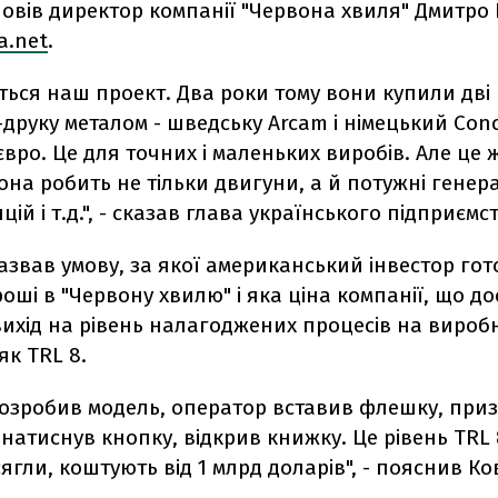
овів директор компанії "Червона хвиля" Дмитро
a.net
.
ться наш проект. Два роки тому вони купили дві
-друку металом - шведську Arcam і німецький Con
 євро. Це для точних і маленьких виробів. Але це 
она робить не тільки двигуни, а й потужні генер
ій і т.д.", - сказав глава українського підприємс
азвав умову, за якої американський інвестор го
оші в "Червону хвилю" і яка ціна компанії, що д
 вихід на рівень налагоджених процесів на вироб
як TRL 8.
розробив модель, оператор вставив флешку, при
натиснув кнопку, відкрив книжку. Це рівень TRL 8
сягли, коштують від 1 млрд доларів", - пояснив Ко