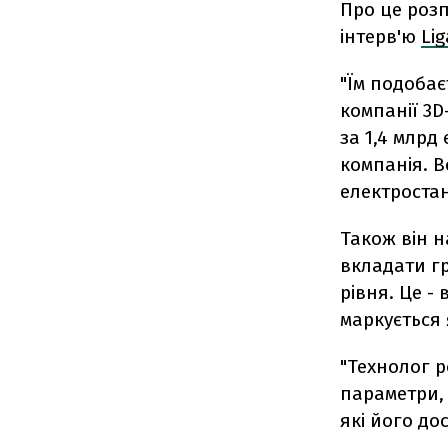
Про це розп
інтерв'ю
Lig
"Їм подобає
компанії 3D
за 1,4 млрд
компанія. В
електростанц
Також він н
вкладати гр
рівня. Це -
маркується 
"Технолог 
параметри, 
які його до