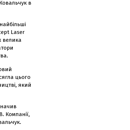
 Ковальчук в
 найбільші
cept Laser
ж велика
атори
тва.
товий
осягла цього
ництві, який
значив
. Компанії,
вальчук.