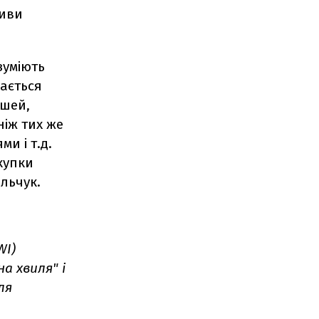
тиви
озуміють
шається
ошей,
іж тих же
ми і т.д.
окупки
альчук.
WI)
а хвиля" і
ля