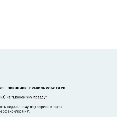
УП
ПРИНЦИПИ І ПРАВИЛА РОБОТИ УП
я) на "Економічну правду".
гають подальшому відтворенню та/чи
терфакс-Україна".