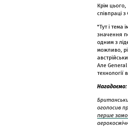
Крім цього,
співпраці з 
"Тут і тема 
значення по
одним з лід
можливо, р
австрійськи
Але General 
технології 
Нагадаємо:
Британський
оголосив пр
перше замо
аерокосмічн