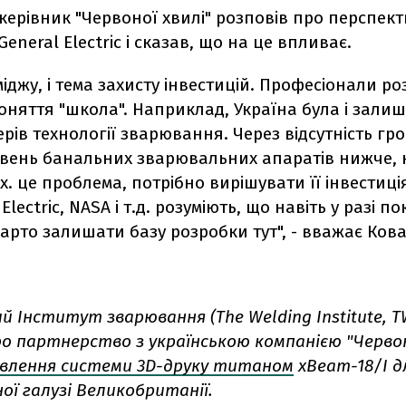
 керівник "Червоної хвилі" розповів про перспек
General Electric і сказав, що на це впливає.
іміджу, і тема захисту інвестицій. Професіонали р
няття "школа". Наприклад, Україна була і зали
ерів технології зварювання. Через відсутність гр
івень банальних зварювальних апаратів нижче, н
х. це проблема, потрібно вирішувати її інвестиція
Electric, NASA і т.д. розуміють, що навіть у разі п
варто залишати базу розробки тут", - вважає Ков
 Інститут зварювання (The Welding Institute, T
о партнерство з українською компанією "Червон
влення системи 3D-друку титаном
xBeam-18/I д
ої галузі Великобританії.