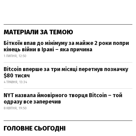
МАТЕРІАЛИ ЗА ТЕМОЮ
Біткоїн впав до мінімуму за майже 2 роки попри
кінець війни в Ірані – яка причина
1 ЛИПНЯ, 12:50
Bitcoin вперше за три місяці перетнув позначку
$80 тисяч
4 ТРАВНЯ, 13:34
NYT назвала ймовірного творця Bitcoin – той
одразу все заперечив
8 КВІТНЯ, 19:50
ГОЛОВНЕ СЬОГОДНІ