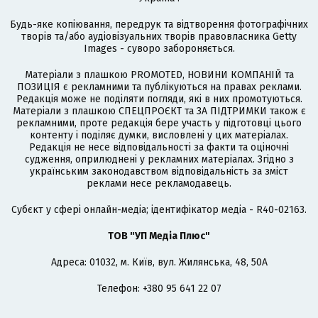
Будь-яке копіювання, передрук та відтворення фотографічних
творів та/або аудіовізуальних творів правовласника Getty
Images - суворо забороняється.
Матеріали з плашкою PROMOTED, НОВИНИ КОМПАНІЙ та
ПОЗИЦІЯ є рекламними та публікуються на правах реклами.
Редакція може не поділяти погляди, які в них промотуються.
Матеріали з плашкою СПЕЦПРОЄКТ та ЗА ПІДТРИМКИ також є
рекламними, проте редакція бере участь у підготовці цього
контенту і поділяє думки, висловлені у цих матеріалах.
Редакція не несе відповідальності за факти та оціночні
судження, оприлюднені у рекламних матеріалах. Згідно з
українським законодавством відповідальність за зміст
реклами несе рекламодавець.
Cубєкт у сфері онлайн-медіа; ідентифікатор медіа - R40-02163.
ТОВ "УП Медіа Плюс"
Адреса: 01032, м. Київ, вул. Жилянська, 48, 50А
Телефон: +380 95 641 22 07