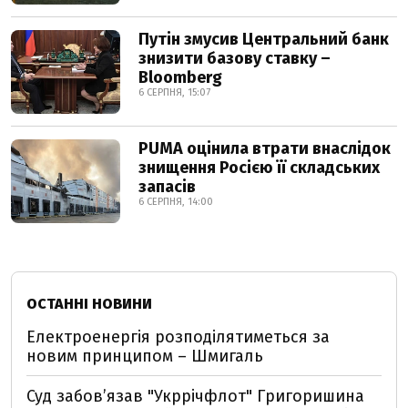
Путін змусив Центральний банк
знизити базову ставку –
Bloomberg
6 СЕРПНЯ, 15:07
PUMA оцінила втрати внаслідок
знищення Росією її складських
запасів
6 СЕРПНЯ, 14:00
ОСТАННІ НОВИНИ
Електроенергія розподілятиметься за
новим принципом – Шмигаль
Суд забов’язав "Укррічфлот" Григоришина