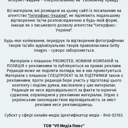
інтернет-видань - гіперпосилання) на "Економічну правду".
Всі матеріали, які розміщені на цьому сайті із посиланням на
агентство
"Інтерфакс-Україна"
, не підлягають подальшому
відтворенню та/чи розповсюдженню в будь-якій формі,
інакше як з письмового дозволу агентства "Інтерфакс-
Україна".
Будь-яке копіювання, передрук та відтворення фотографічних
творів та/або аудіовізуальних творів правовласника Getty
Images - суворо забороняється.
Матеріали з плашкою PROMOTED, НОВИНИ КОМПАНІЙ та
ПОЗИЦІЯ є рекламними та публікуються на правах реклами.
Редакція може не поділяти погляди, які в них промотуються.
Матеріали з плашкою СПЕЦПРОЄКТ та ЗА ПІДТРИМКИ також є
рекламними, проте редакція бере участь у підготовці цього
контенту і поділяє думки, висловлені у цих матеріалах.
Редакція не несе відповідальності за факти та оціночні
судження, оприлюднені у рекламних матеріалах. Згідно з
українським законодавством відповідальність за зміст
реклами несе рекламодавець.
Cубєкт у сфері онлайн-медіа; ідентифікатор медіа - R40-02163.
ТОВ "УП Медіа Плюс"