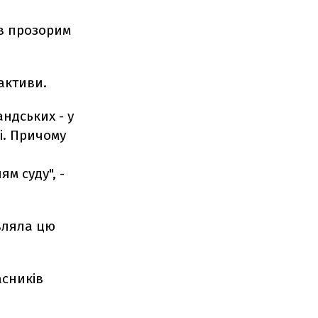
ув прозорим
активи.
андських - у
ці. Причому
м суду", -
вляла цю
асників