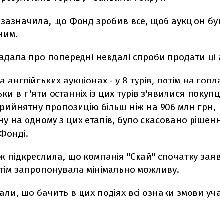
 зазначила, що Фонд зробив все, щоб аукціон б
ним.
адала про попередні невдалі спроби продати ці 
а англійських аукціонах - у 8 турів, потім на голл
ільки в п'яти останніх із цих турів з'явилися покуп
. Прийнятну пропозицію більш ніж на 906 млн грн,
у на одному з цих етапів, було скасовано рішення
Фонді.
ж підкреслила, що компанія "Скай" спочатку зая
отім запропонувала мінімально можливу.
али, що бачить в цих подіях всі ознаки змови уч