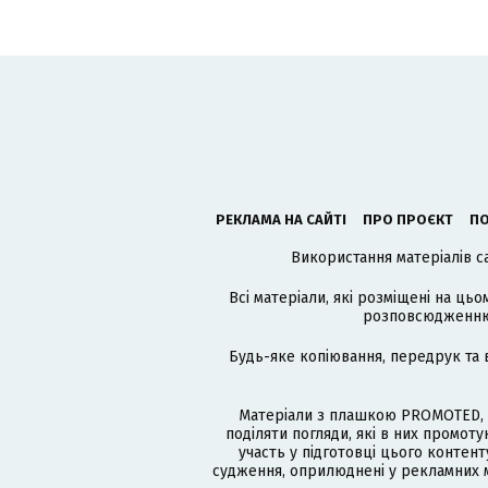
РЕКЛАМА НА САЙТІ
ПРО ПРОЄКТ
ПО
Використання матеріалів с
Всі матеріали, які розміщені на цьо
розповсюдженню в
Будь-яке копіювання, передрук та 
Матеріали з плашкою PROMOTED, 
поділяти погляди, які в них промо
участь у підготовці цього контенту
судження, оприлюднені у рекламних м