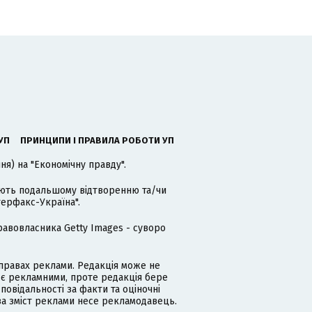
УП
ПРИНЦИПИ І ПРАВИЛА РОБОТИ УП
я) на "Економічну правду".
гають подальшому відтворенню та/чи
терфакс-Україна".
равовласника Getty Images - суворо
равах реклами. Редакція може не
 є рекламними, проте редакція бере
дповідальності за факти та оціночні
за зміст реклами несе рекламодавець.