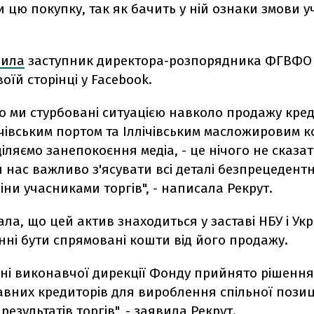
 цю покупку, так як бачить у ній ознаки змови у
вила
заступник директора-розпорядника ФГВФО 
воїй сторінці у Facebook.
о ми стурбовані ситуацією навколо продажу кред
ічівським портом та Іллічівським масложировим к
оділяємо занепокоєння медіа, - це нічого не сказа
я нас важливо з'ясувати всі деталі безпрецедент
ни учасниками торгів", - написала Рекрут.
ла, що цей актив знаходиться у заставі НБУ і Укр
нні бути спрямовані кошти від його продажу.
вні виконавчої дирекції Фонду прийнято рішенн
авних кредиторів для вироблення спільної позиці
результатів торгів", - заявила Рекрут.