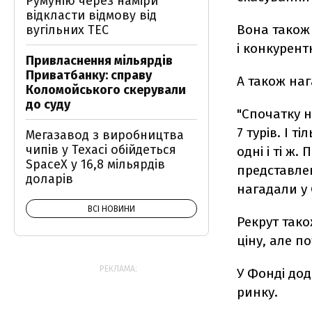
Румунію через наміри
відкласти відмову від
Вона також
вугільних ТЕС
і конкурент
Привласнення мільярдів
Приватбанку: справу
А також наг
Коломойського скерували
до суду
"Спочатку н
7 турів. І т
Мегазавод з виробництва
чипів у Техасі обійдеться
одні і ті ж
SpaceX у 16,8 мільярдів
представлен
доларів
нагадали у 
ВСІ НОВИНИ
Рекрут тако
ціну, але п
РЕКЛАМА:
У Фонді дод
ринку.