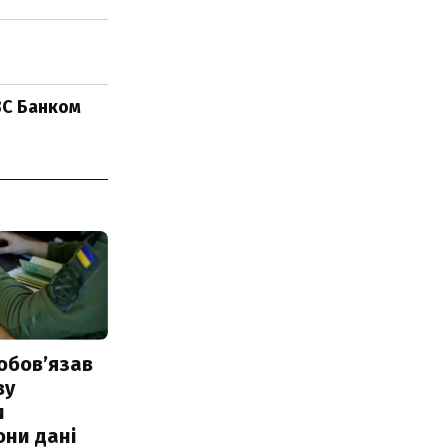
ВС Банком
обовʼязав
ву
и
они дані