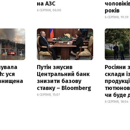
на АЗС
чоловікі
років
6 СЕРПНЯ, 06:00
6 СЕРПНЯ, 19:39
нувала
Путін змусив
Росіяни
h: уся
Центральний банк
склади і
 знищена
знизити базову
продукці
ставку – Bloomberg
тютюнови
чи буде 
6 СЕРПНЯ, 15:07
6 СЕРПНЯ, 18:04