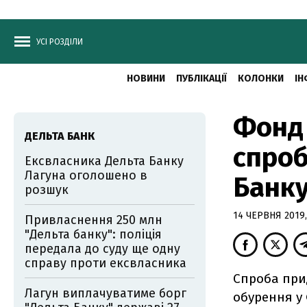
УСІ РОЗДІЛИ
НОВИНИ
ПУБЛІКАЦІЇ
КОЛОНКИ
ІН
Фонд 
ДЕЛЬТА БАНК
спроб
Ексвласника Дельта Банку
Лагуна оголошено в
Банку
розшук
14 ЧЕРВНЯ 2019,
Привласнення 250 млн
"Дельта банку": поліція
передала до суду ще одну
справу проти ексвласника
Спроба при
Лагун виплачуватиме борг
обурення у 