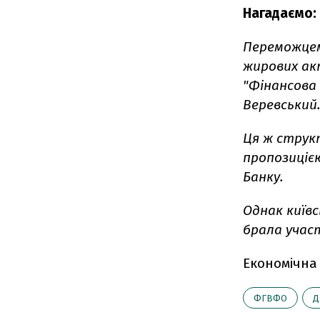
Нагадаємо:
Переможцем
жирових ак
"Фінансова 
Веревський
Ця ж структ
пропозицією
Банку.
Однак київ
брала участ
Економічна
ФГВФО
Д