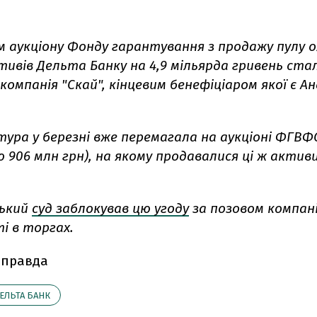
 аукціону Фонду гарантування з продажу пулу о
тивів Дельта Банку на 4,9 мільярда гривень ста
компанія "Скай", кінцевим бенефіціаром якої є Ан
.
ура у березні вже перемагала на аукціоні ФГВФО
 906 млн грн), на якому продавалися ці ж актив
ський
суд заблокував цю угоду
за позовом компанії
і в торгах.
 правда
ЕЛЬТА БАНК