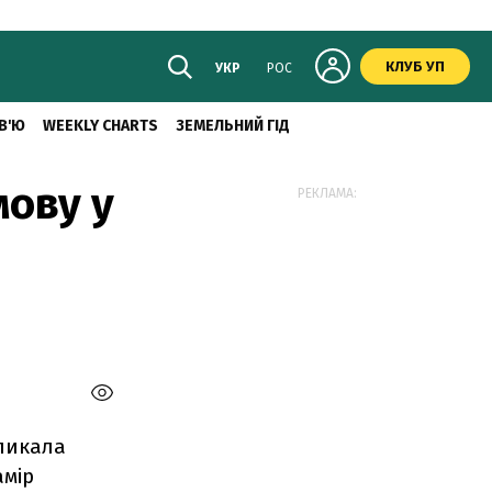
КЛУБ УП
УКР
РОС
В'Ю
WEEKLY CHARTS
ЗЕМЕЛЬНИЙ ГІД
мову у
РЕКЛАМА:
ликала
амір