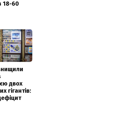
в 18-60
 знищили
з
єю двох
х гігантів:
дефіцит