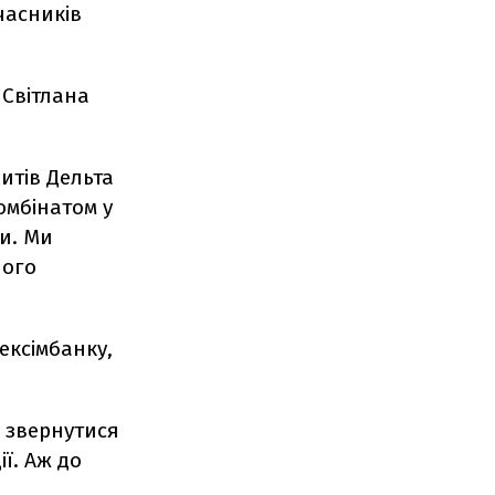
часників
Світлана
итів Дельта
омбінатом у
ти. Ми
ного
ексімбанку,
я звернутися
ї. Аж до