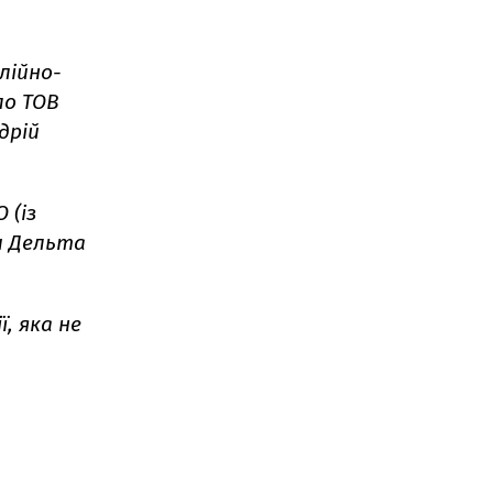
лійно-
ло ТОВ
дрій
 (із
и Дельта
, яка не