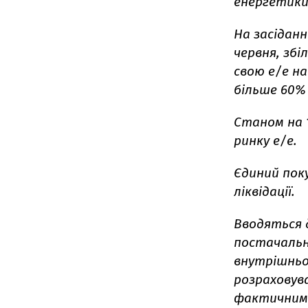
енергетики 
На засіданн
червня, зб
свою е/е на
більше 60%
Станом на 1
ринку е/е.
Єдиний поку
ліквідації.
Вводяться 
постачальни
внутрішньо
розраховува
фактичним 