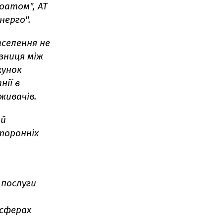
гоатом", АТ
нерго".
аселення не
зниця між
хунок
нії в
живачів.
ий
торонніх
 послуги
 сферах