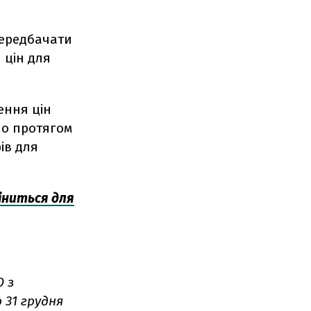
передбачати
 цін для
ення цін
но протягом
фів для
іниться для
O з
 31 грудня