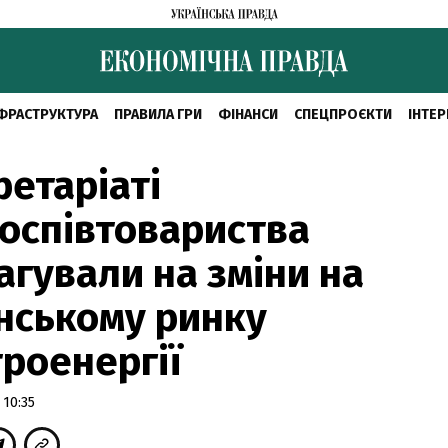
ФРАСТРУКТУРА
ПРАВИЛА ГРИ
ФІНАНСИ
СПЕЦПРОЄКТИ
ІНТЕР
ретаріаті
оспівтовариства
агували на зміни на
нському ринку
роенергії
 10:35