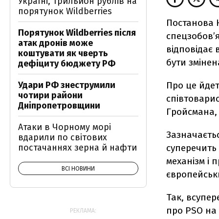
Україні, трильйон рублів на
порятунок Wildberries
Постанова К
Порятунок Wildberries після
спецзобов’я
атак дронів може
відповідає 
коштувати як чверть
бути змінен
дефіциту бюджету РФ
Удари РФ знеструмили
Про це йдет
чотири райони
співтоварис
Дніпропетровщини
Гройсмана,
Атаки в Чорному морі
Зазначаєть
вдарили по світових
постачаннях зерна й нафти
суперечить
механізм і
ВСІ НОВИНИ
європейськ
Так, всупер
про PSO на 
РЕКЛАМА: