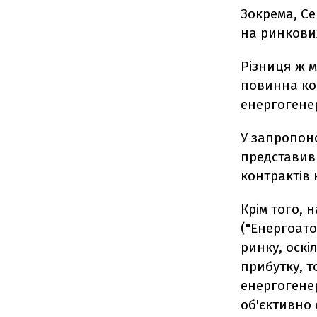
Зокрема, Се
на ринкови
Різниця ж 
повинна ко
енергогене
У запропон
представив 
контрактів 
Крім того,
("Енергоато
ринку, оск
прибутку, то
енергогенер
об'єктивно 