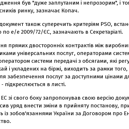
дження був "дуже заплутаним і непрозорим", і то
сників ринку, зазначає Копач.
 документ також суперечить критеріям PSO, вста
по е/е 2009/72/ЄС, зазначають в Секретаріаті.
ння прямих двосторонніх контрактів між виробни
иками універсальних послуг, операторами систе
 оператором системи передачі з обсягами, які ре
ай і укладених на біржі, виходить за рамки того,
для забезпечення послуг за доступними цінами д
 - підкреслюється в листі.
 ЕС зі свого боку запропонував свою версію доку
сив уряд внести зміни в прийняту постанову, при
ть із зобов'язаннями України за Договором про 
тво.