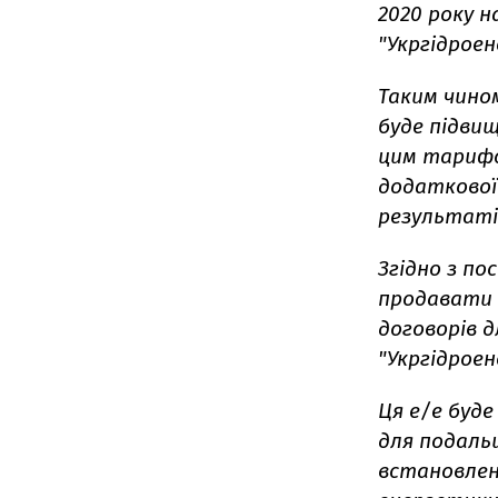
2020 року н
"Укргідроен
Таким чино
буде підвищ
цим тарифо
додаткової
результаті
Згідно з по
продавати 
договорів д
"Укргідроен
Ця е/е буд
для подаль
встановлен