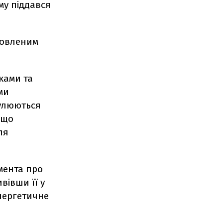
му піддався
новленим
ками та
ми
гулюються
 що
ля
мента про
вівши її у
Енергетичне