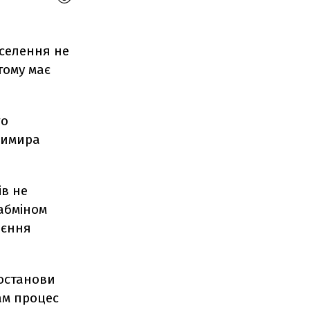
аселення не
тому має
го
димира
ів не
абміном
оєння
постанови
сам процес