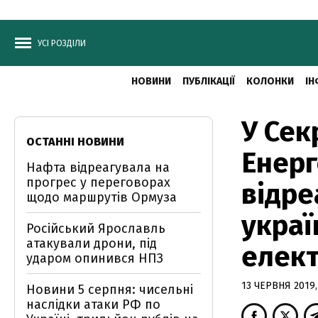
УСІ РОЗДІЛИ
НОВИНИ
ПУБЛІКАЦІЇ
КОЛОНКИ
ІН
У Сек
ОСТАННІ НОВИНИ
Енерг
Нафта відреагувала на
прогрес у переговорах
відре
щодо маршрутів Ормуза
украї
Російський Ярославль
атакували дрони, під
елект
ударом опинився НПЗ
13 ЧЕРВНЯ 2019,
Новини 5 серпня: чисельні
наслідки атаки РФ по