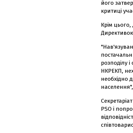
його затвер
критиці уча
Крім цього,
Директивою 
"Нав'язува
постачальн
розподілу і
НКРЕКП, нех
необхідно 
населення",
Секретаріат
PSO і попро
відповідніс
співтоварис