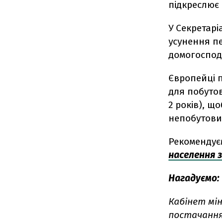
підкреслює
У Секретар
усунення п
домогоспод
Європейці 
для побутов
2 років), щ
непобутови
Рекомендує
населення з
Нагадуємо:
Кабінет мін
постачання 