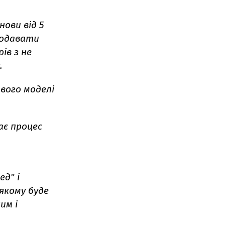
нови від 5
родавати
ів з не
.
ового моделі
ає процес
д" і
якому буде
им і