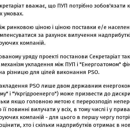
кретаріат вважає, що ПУП потрібно зобов'язати 
х умовах.
між ринковою ціною і ціною поставки е/е населе
мпенсуватися за рахунок вилучення надприбуткі
руючих компаній.
ованому уряду проекті постанови Секретаріат та
механізм укладення між ПУП і "Енергоатомом" ф
на різницю для цілей виконання PSO.
 накладення PSO лише двом державним енергоко
му" і "Укргідроенерго") може призвести до дискри
ільки якщо головною метою є перерозподіл непе
 її повинні вилучати у всіх, в тому числі і у прив
уючих компаній - для цього в першу чергу потр
оцінити, хто і скільки надприбутків отримає в но