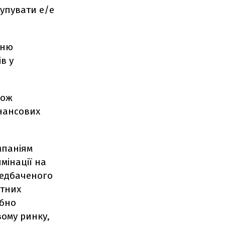
купувати е/е
нню
в у
кож
інансових
мпаніям
мінації на
редбаченого
атних
ібно
вому ринку,