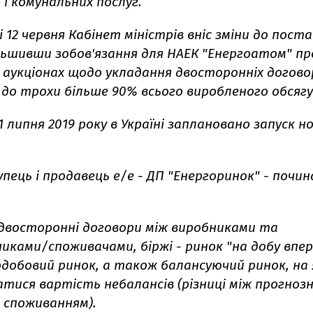
і комунальних послуг.
і 12 червня Кабінет міністрів вніс зміни до поста
ільшивши зобов'язання для НАЕК "Енергоатом" п
 аукціонах щодо укладання двосторонніх договор
 до трохи більше 90% всього виробленого обсягу
 липня 2019 року в Україні заплановано запуск н
пець і продавець е/е - ДП "Енергоринок" - почин
двосторонні договори між виробниками та
ками/споживачами, біржі - ринок "на добу впере
добовий ринок, а також балансуючий ринок, на 
тися вартість небалансів (різниці між прогнозн
споживанням).