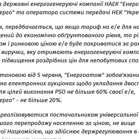
а державні енергогенеруючі компанії НАЕК "Енер
ерго" та оператора системи передачі НЕК "Укре
м, передбачається, що якщо тариф на е/е для н
ений до економічно обґрунтованого рівня, то рі
м і ринковою ціною е/е буде покриватися за ра
 виручки, яку отримають енергогенеруючі компа
 підвищення роздрібних цін для непобутових спо
становою від 5 червня, "Енергоатом" зобов'язан
на електронних аукціонах щодо укладання двос
ля цілей виконання PSO не більше 60% своєї е/е,
ерго" - не більше 20%.
е реалізовуватися постачальникам універсальної
шого перепродажу населенню за ціною, не вище
ої Нацкомісією, що здійснює держрегулювання в