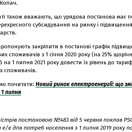
 Копач.
іаті також вважають, що урядова постанова має 
ерехресного субсидування на ринку і підвищення
арств.
пропонують закріпити в постанові графік підвищ
их споживачів з 1 січня 2020 року (на 25% щоріч
об на 1 липня 2021 року довести їх рівень до тари
х споживачів.
мо почитати:
Новий ринок електроенергії: що зм
 1 липня
істрів постановою №483 від 5 червня поклав PS
е/е для потреб населення з 1 липня 2019 року по