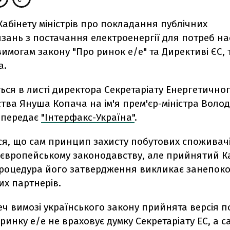
абінету міністрів про покладання публічних
зань з постачання електроенергії для потреб н
вимогам закону "Про ринок е/е" та Директиві ЄС, 
а.
ься в листі директора Секретаріату Енергетично
тва Януша Копача на ім'я прем'єр-міністра Воло
 передає
"Інтерфакс-Україна"
.
ся, що сам принцип захисту побутових споживач
 європейському законодавству, але прийнятий К
 процедура його затвердження викликає занепок
их партнерів.
еч вимозі українського закону прийнята версія 
ринку е/е не враховує думку Секретаріату ЕС, а 