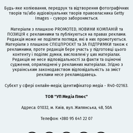
Будь-яке копіювання, передрук та відтворення фотографічних
творів та/або аудіовізуальних творів правовласника Getty
Images - суворо забороняється.
Матеріали з плашкою PROMOTED, НОВИНИ КОМПАНІЙ та
ПОЗИЦІЯ є рекламними та публікуються на правах реклами.
Редакція може не поділяти погляди, які в них промотуються.
Матеріали з плашкою СПЕЦПРОЄКТ та ЗА ПІДТРИМКИ також є
рекламними, проте редакція бере участь у підготовці цього
контенту і поділяє думки, висловлені у цих матеріалах.
Редакція не несе відповідальності за факти та оціночні
судження, оприлюднені у рекламних матеріалах. Згідно з
українським законодавством відповідальність за зміст
реклами несе рекламодавець.
Cубєкт у сфері онлайн-медіа; ідентифікатор медіа - R40-02163.
ТОВ "УП Медіа Плюс"
Адреса: 01032, м. Київ, вул. Жилянська, 48, 50А
Телефон: +380 95 641 22 07