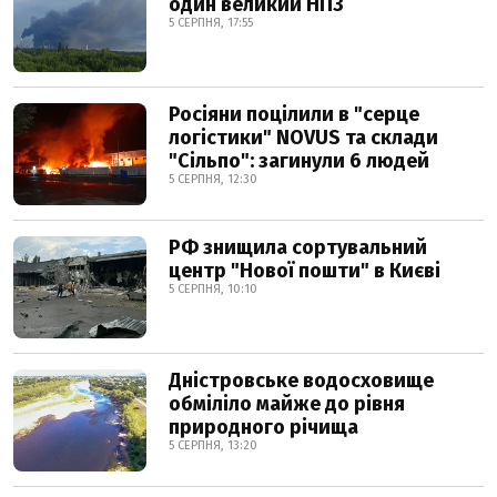
один великий НПЗ
5 СЕРПНЯ, 17:55
Росіяни поцілили в "серце
логістики" NOVUS та склади
"Сільпо": загинули 6 людей
5 СЕРПНЯ, 12:30
РФ знищила сортувальний
центр "Нової пошти" в Києві
5 СЕРПНЯ, 10:10
Дністровське водосховище
обміліло майже до рівня
природного річища
5 СЕРПНЯ, 13:20