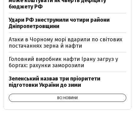
може коштувати як чверть дефіциту
бюджету РФ
Удари РФ знеструмили чотири райони
Дніпропетровщини
Атаки в Чорному морі вдарили по світових
постачаннях зерна й нафти
Головний виробник нафти Ірану загруз у
боргах: рахунки заморозили
Зеленський назвав три пріоритети
підготовки України до зими
ВСІ НОВИНИ