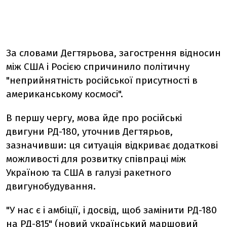
За словами Дегтярьова, загострення відносин
між США і Росією спричинило політичну
"неприйнятність російської присутності в
американському космосі".
В першу чергу, мова йде про російські
двигуни РД-180, уточнив Дегтярьов,
зазначивши: ця ситуація відкриває додаткові
можливості для розвитку співпраці між
Україною та США в галузі ракетного
двигунобудування.
"У нас є і амбіції, і досвід, щоб замінити РД-180
на РД-815" (новий український маршовий