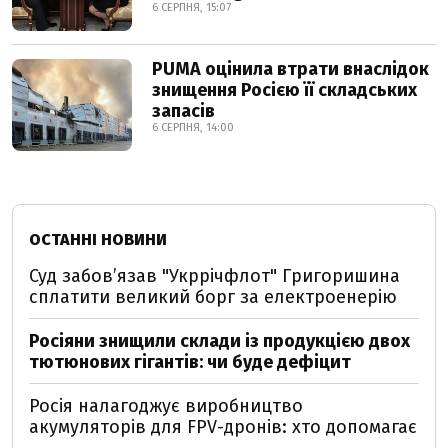
6 СЕРПНЯ, 15:07
PUMA оцінила втрати внаслідок
знищення Росією її складських
запасів
6 СЕРПНЯ, 14:00
ОСТАННІ НОВИНИ
Суд забов’язав "Укррічфлот" Григоришина
сплатити великий борг за електроенерію
Росіяни знищили склади із продукцією двох
тютюнових гігантів: чи буде дефіцит
Росія налагоджує виробництво
акумуляторів для FPV-дронів: хто допомагає