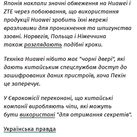
Японія наклали значні обмеження на Huawei і
ZTE через побоювання, що використання
продукції Huawei зробить їхні мережі
вразливими для проникнення та шпигунства
ззовні. Норвегія, Польща і Німеччина
також
розглядають
подібні кроки.
Техніка Huawei нібито має "чорні двері", які
дають китайським спецслужбам доступ до
зашифрованих даних пристроїв, хоча Пекін
це заперечує.
У Єврокомісії переконані, що китайські
компанії виробляють чіпи, які можуть
бути
використані
"для отримання секретів".
Українська правда