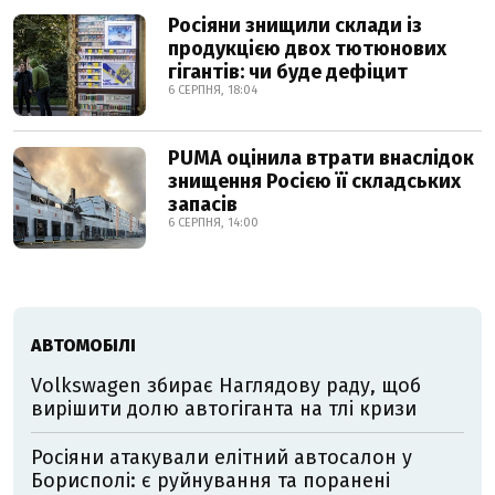
Росіяни знищили склади із
продукцією двох тютюнових
гігантів: чи буде дефіцит
6 СЕРПНЯ, 18:04
PUMA оцінила втрати внаслідок
знищення Росією її складських
запасів
6 СЕРПНЯ, 14:00
АВТОМОБІЛІ
Volkswagen збирає Наглядову раду, щоб
вирішити долю автогіганта на тлі кризи
Росіяни атакували елітний автосалон у
Борисполі: є руйнування та поранені