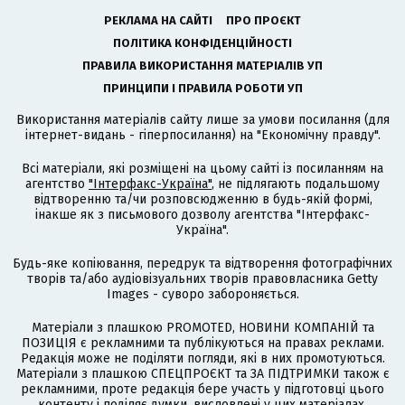
РЕКЛАМА НА САЙТІ
ПРО ПРОЄКТ
ПОЛІТИКА КОНФІДЕНЦІЙНОСТІ
ПРАВИЛА ВИКОРИСТАННЯ МАТЕРІАЛІВ УП
ПРИНЦИПИ І ПРАВИЛА РОБОТИ УП
Використання матеріалів сайту лише за умови посилання (для
інтернет-видань - гіперпосилання) на "Економічну правду".
Всі матеріали, які розміщені на цьому сайті із посиланням на
агентство
"Інтерфакс-Україна"
, не підлягають подальшому
відтворенню та/чи розповсюдженню в будь-якій формі,
інакше як з письмового дозволу агентства "Інтерфакс-
Україна".
Будь-яке копіювання, передрук та відтворення фотографічних
творів та/або аудіовізуальних творів правовласника Getty
Images - суворо забороняється.
Матеріали з плашкою PROMOTED, НОВИНИ КОМПАНІЙ та
ПОЗИЦІЯ є рекламними та публікуються на правах реклами.
Редакція може не поділяти погляди, які в них промотуються.
Матеріали з плашкою СПЕЦПРОЄКТ та ЗА ПІДТРИМКИ також є
рекламними, проте редакція бере участь у підготовці цього
контенту і поділяє думки, висловлені у цих матеріалах.