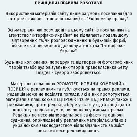
ПРИНЦИПИ І ПРАВИЛА РОБОТИ УП
Використання матеріалів сайту лише за умови посилання (для
інтернет-видань - гіперпосилання) на "Економічну правду".
Всі матеріали, які розміщені на цьому сайті із посиланням на
агентство
"Інтерфакс-Україна"
, не підлягають подальшому
відтворенню та/чи розповсюдженню в будь-якій формі,
інакше як з письмового дозволу агентства "Інтерфакс-
Україна".
Будь-яке копіювання, передрук та відтворення фотографічних
творів та/або аудіовізуальних творів правовласника Getty
Images - суворо забороняється.
Матеріали з плашкою PROMOTED, НОВИНИ КОМПАНІЙ та
ПОЗИЦІЯ є рекламними та публікуються на правах реклами.
Редакція може не поділяти погляди, які в них промотуються.
Матеріали з плашкою СПЕЦПРОЄКТ та ЗА ПІДТРИМКИ також є
рекламними, проте редакція бере участь у підготовці цього
контенту і поділяє думки, висловлені у цих матеріалах.
Редакція не несе відповідальності за факти та оціночні
судження, оприлюднені у рекламних матеріалах. Згідно з
українським законодавством відповідальність за зміст
реклами несе рекламодавець.