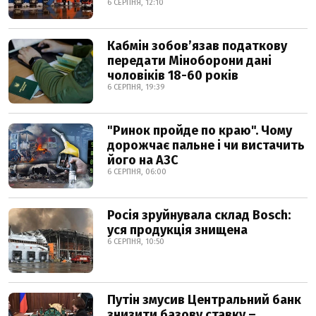
6 СЕРПНЯ, 12:10
Кабмін зобовʼязав податкову
передати Міноборони дані
чоловіків 18-60 років
6 СЕРПНЯ, 19:39
"Ринок пройде по краю". Чому
дорожчає пальне і чи вистачить
його на АЗС
6 СЕРПНЯ, 06:00
Росія зруйнувала склад Bosch:
уся продукція знищена
6 СЕРПНЯ, 10:50
Путін змусив Центральний банк
знизити базову ставку –