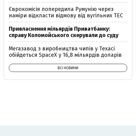
Єврокомісія попередила Румунію через
наміри відкласти відмову від вугільних ТЕС
Привласнення мільярдів Приватбанку:
справу Коломойського скерували до суду
Мегазавод з виробництва чипів у Техасі
обійдеться SpaceX у 16,8 мільярдів доларів
ВСІ НОВИНИ