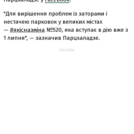
"Для вирішення проблем із заторами і
нестачею парковок у великих містах
—
#якісназміна
№520, яка вступає в дію вже з
1 липня", — зазначив Парцхаладзе.
РЕКЛАМА: