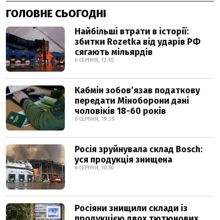
ГОЛОВНЕ СЬОГОДНІ
Найбільші втрати в історії:
збитки Rozetka від ударів РФ
сягають мільярдів
6 СЕРПНЯ, 12:10
Кабмін зобовʼязав податкову
передати Міноборони дані
чоловіків 18-60 років
6 СЕРПНЯ, 19:39
Росія зруйнувала склад Bosch:
уся продукція знищена
6 СЕРПНЯ, 10:50
Росіяни знищили склади із
продукцією двох тютюнових