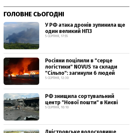
ГОЛОВНЕ СЬОГОДНІ
У РФ атака дронів зупинила ще
один великий НПЗ
5 СЕРПНЯ, 17:55
Росіяни поцілили в "серце
логістики" NOVUS та склади
"Сільпо": загинули 6 людей
5 СЕРПНЯ, 12:30
РФ знищила сортувальний
центр "Нової пошти" в Києві
5 СЕРПНЯ, 10:10
Дністровське водосховище