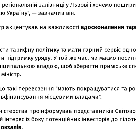
а регіональній залізниці у Львові і хочемо пошир
сю Україну", — зазначив він.
стр акцентував на важливості
вдосконалення та
ти тарифну політику та мати гарний сервіс одн
и підтримку уряду. У той же час, ми маємо поси
уніципальною владою, щоб зберегти приміське сп
міністр.
 що такі перевезення "мають покращуватися та р
півфінансування місцевими владами".
ністерства проінформував представників Світово
 інтерес із боку потенційних інвесторів до пілот
вокзалів
.