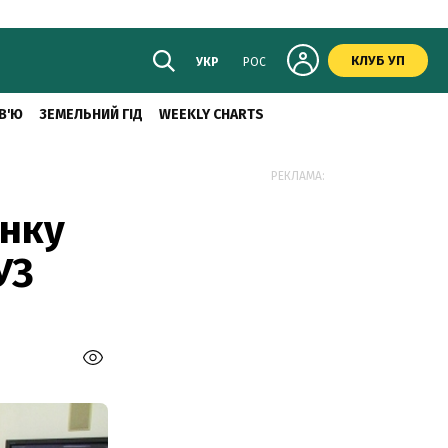
КЛУБ УП
УКР
РОС
В'Ю
ЗЕМЕЛЬНИЙ ГІД
WEEKLY CHARTS
РЕКЛАМА:
анку
УЗ