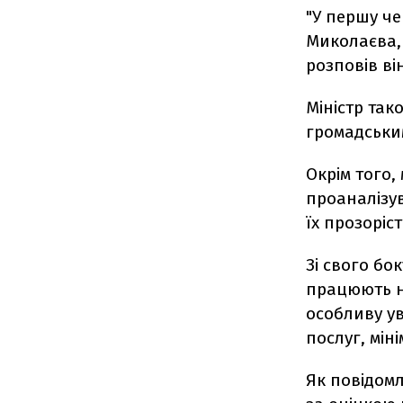
"У першу че
Миколаєва, 
розповів він
Міністр так
громадським
Окрім того,
проаналізу
їх прозоріс
Зі свого бо
працюють н
особливу у
послуг, мін
Як повідом