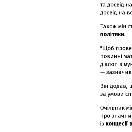
та досвід н
досвід на в
Також міні
політики
.
"Щоб провес
повинні мат
діалог із м
— зазначив 
Він додав,
за умови с
Очільник мі
про значний
із
концесії 