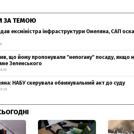
И ЗА ТЕМОЮ
дав ексміністра інфраструктури Омеляна, САП ос
40
ив, що йому пропонували "непогану" посаду, якщо 
име Зеленського
16:30
яна: НАБУ скерувала обвинувальний акт до суду
10:20
СЬОГОДНІ