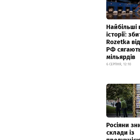
Найбільші 
історії: зб
Rozetka від
РФ сягают
мільярдів
6 СЕРПНЯ, 12:10
Росіяни з
склади із