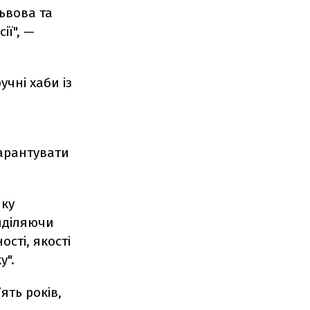
Львова та
ії", —
учні хаби із
гарантувати
нку
иділяючи
сті, якості
у".
ять років,