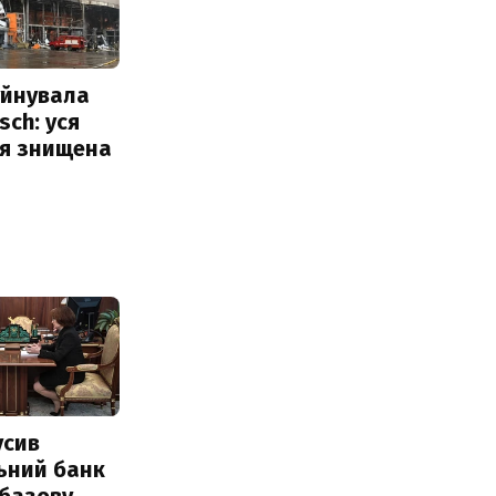
уйнувала
sch: уся
ія знищена
усив
ьний банк