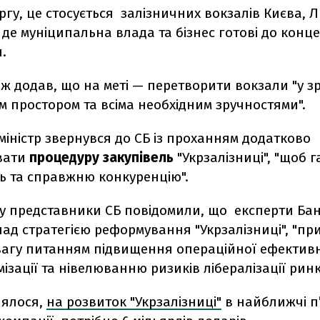
ргу, це стосується залізничних вокзалів Києва, 
де муніципальна влада та бізнес готові до концес
.
ож додав, що на меті — перетворити вокзали "у зр
 простором та всіма необхідним зручностями".
 міністр звернувся до СБ із проханням додатково
вати
процедуру закупівель
"Укрзалізниці", "щоб 
ть та справжню конкуренцію".
ку представники СБ повідомили, що експерти Ба
ад стратегією реформування "Укрзалізниці", "пр
вагу питанням підвищення операційної ефективно
імізації та нівелюванню ризиків лібералізації ринк
лялося,
на розвиток "Укрзалізниці"
в найближчі п’