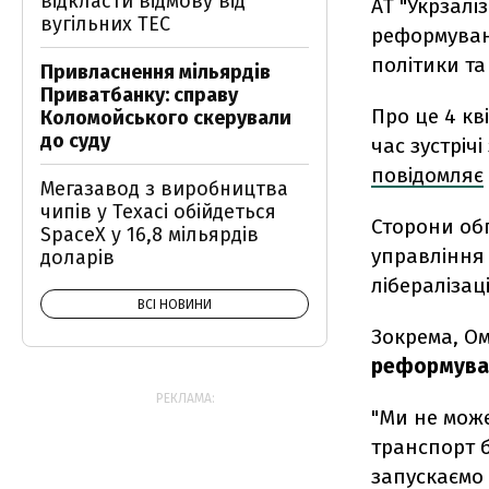
відкласти відмову від
АТ "Укрзалі
вугільних ТЕС
реформуванн
політики та
Привласнення мільярдів
Приватбанку: справу
Про це 4 кв
Коломойського скерували
до суду
час зустріч
повідомляє
Мегазавод з виробництва
чипів у Техасі обійдеться
Сторони обг
SpaceX у 16,8 мільярдів
управління 
доларів
лібералізац
ВСІ НОВИНИ
Зокрема, Ом
реформуван
РЕКЛАМА:
"Ми не мож
транспорт 
запускаємо 