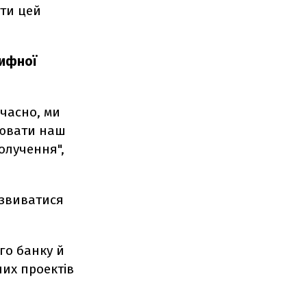
ити цей
рифної
очасно, ми
лювати наш
олучення",
озвиватися
го банку й
них проектів