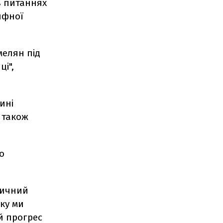
в питаннях
ифної
мелян під
ці",
ині
а також
о
ничний
ку ми
й прогрес