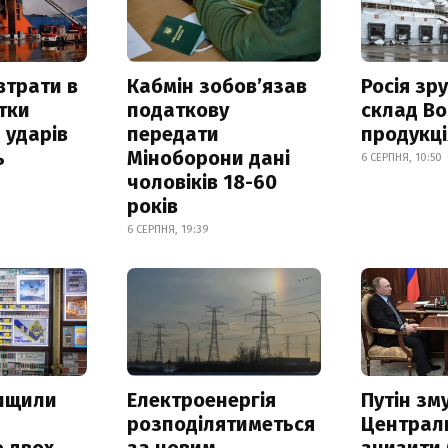
втрати в
Кабмін зобовʼязав
Росія зр
итки
податкову
склад Bo
 ударів
передати
продукц
ь
Міноборони дані
6 СЕРПНЯ, 10:50
чоловіків 18-60
років
6 СЕРПНЯ, 19:39
нищили
Електроенергія
Путін зм
розподілятиметься
Централ