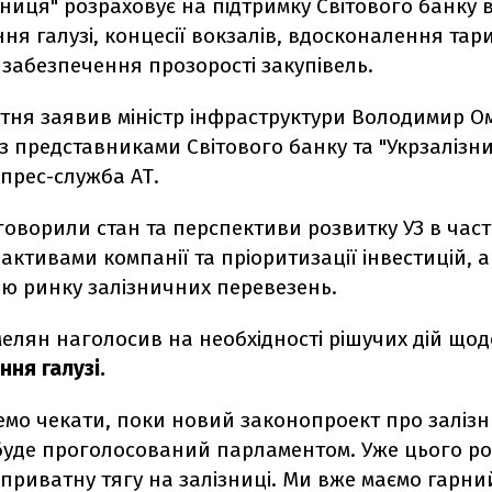
зниця" розраховує на підтримку Світового банку 
я галузі, концесії вокзалів, вдосконалення тар
 забезпечення прозорості закупівель.
ітня заявив міністр інфраструктури Володимир О
і з представниками Світового банку та "Укрзалізни
прес-служба АТ.
оворили стан та перспективи розвитку УЗ в част
активами компанії та пріоритизації інвестицій, 
ію ринку залізничних перевезень.
елян наголосив на необхідності рішучих дій щод
ня галузі.
емо чекати, поки новий законопроект про заліз
буде проголосований парламентом. Уже цього ро
приватну тягу на залізниці. Ми вже маємо гарни