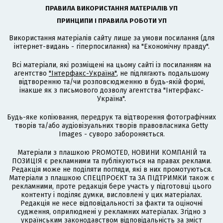
ПРАВИЛА ВИКОРИСТАННЯ МАТЕРІАЛІВ УП
ПРИНЦИПИ І ПРАВИЛА РОБОТИ УП
Використання матеріалів сайту лише за умови посилання (для
інтернет-видань - гіперпосилання) на "Економічну правду".
Всі матеріали, які розміщені на цьому сайті із посиланням на
агентство
"Інтерфакс-Україна"
, не підлягають подальшому
відтворенню та/чи розповсюдженню в будь-якій формі,
інакше як з письмового дозволу агентства "Інтерфакс-
Україна".
Будь-яке копіювання, передрук та відтворення фотографічних
творів та/або аудіовізуальних творів правовласника Getty
Images - суворо забороняється.
Матеріали з плашкою PROMOTED, НОВИНИ КОМПАНІЙ та
ПОЗИЦІЯ є рекламними та публікуються на правах реклами.
Редакція може не поділяти погляди, які в них промотуються.
Матеріали з плашкою СПЕЦПРОЄКТ та ЗА ПІДТРИМКИ також є
рекламними, проте редакція бере участь у підготовці цього
контенту і поділяє думки, висловлені у цих матеріалах.
Редакція не несе відповідальності за факти та оціночні
судження, оприлюднені у рекламних матеріалах. Згідно з
українським законодавством відповідальність за зміст