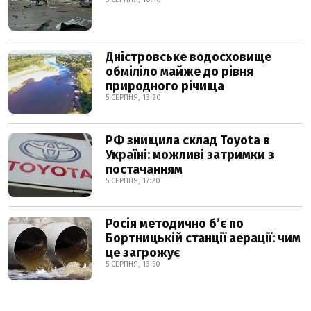
Дністровське водосховище
обміліло майже до рівня
природного річища
5 СЕРПНЯ, 13:20
РФ знищила склад Toyota в
Україні: можливі затримки з
постачанням
5 СЕРПНЯ, 17:20
Росія методично б’є по
Бортницькій станції аерації: чим
це загрожує
5 СЕРПНЯ, 13:50