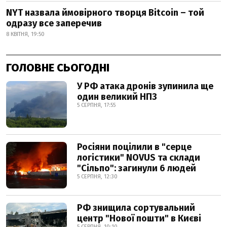
NYT назвала ймовірного творця Bitcoin – той
одразу все заперечив
8 КВІТНЯ, 19:50
ГОЛОВНЕ СЬОГОДНІ
У РФ атака дронів зупинила ще
один великий НПЗ
5 СЕРПНЯ, 17:55
Росіяни поцілили в "серце
логістики" NOVUS та склади
"Сільпо": загинули 6 людей
5 СЕРПНЯ, 12:30
РФ знищила сортувальний
центр "Нової пошти" в Києві
5 СЕРПНЯ, 10:10