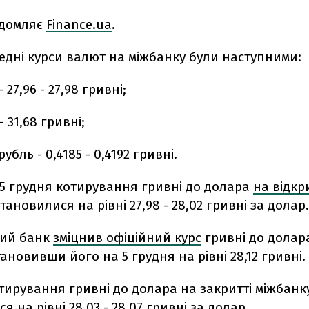
ідомляє
Finance.ua
.
редні курси валют на міжбанку були наступними:
27,96 - 27,98 гривні;
- 31,68 гривні;
убль - 0,4185 - 0,4192 гривні.
 5 грудня котирування гривні до долара
на відкр
тановилися на рівні 27,98 - 28,02 гривні за долар.
ний банк
зміцнив офіційний курс
гривні до долара
тановивши його на 5 грудня на рівні 28,12 гривні.
тирування гривні до долара на закритті міжбанк
я на рівні 28,03 - 28,07 гривні за долар.