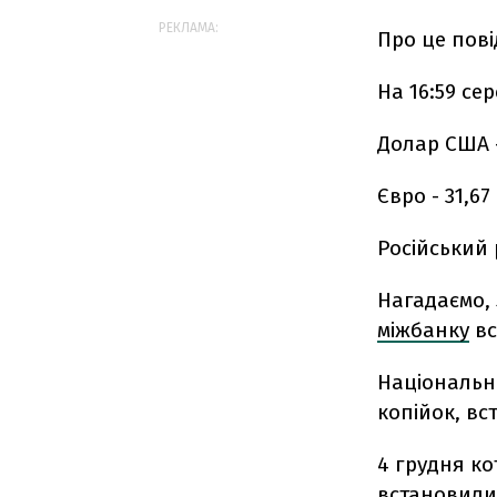
РЕКЛАМА:
Про це пов
На 16:59 се
Долар США - 
Євро - 31,67 
Російський р
Нагадаємо,
міжбанку
вс
Національ
копійок, вс
4 грудня ко
встановилис