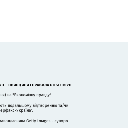
УП
ПРИНЦИПИ І ПРАВИЛА РОБОТИ УП
я) на "Економічну правду".
гають подальшому відтворенню та/чи
терфакс-Україна".
равовласника Getty Images - суворо