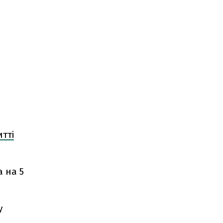
итті
 на 5
у