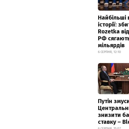
Найбільші 
історії: зб
Rozetka від
РФ сягают
мільярдів
6 СЕРПНЯ, 12:10
Путін змус
Центральн
знизити б
ставку – B
6 СЕРПНЯ, 15:07