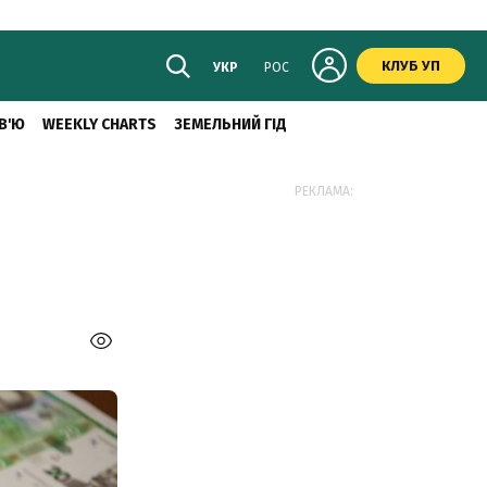
КЛУБ УП
УКР
РОС
В'Ю
WEEKLY CHARTS
ЗЕМЕЛЬНИЙ ГІД
РЕКЛАМА: