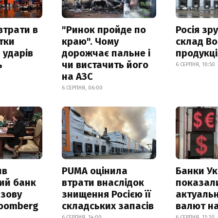
втрати в
"Ринок пройде по
Росія зр
итки
краю". Чому
склад Bo
 ударів
дорожчає пальне і
продукц
ь
чи вистачить його
6 СЕРПНЯ, 10:50
на АЗС
6 СЕРПНЯ, 06:00
ив
PUMA оцінила
Банки Ук
ий банк
втрати внаслідок
показал
азову
знищення Росією її
актуальн
loomberg
складських запасів
валют на
6 СЕРПНЯ, 14:00
6 СЕРПНЯ, 11:20