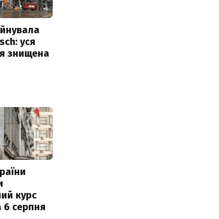
уйнувала
sch: уся
ія знищена
раїни
и
ий курс
 6 серпня