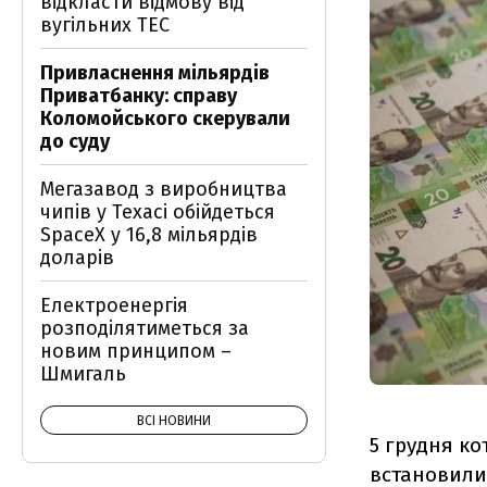
відкласти відмову від
вугільних ТЕС
Привласнення мільярдів
Приватбанку: справу
Коломойського скерували
до суду
Мегазавод з виробництва
чипів у Техасі обійдеться
SpaceX у 16,8 мільярдів
доларів
Електроенергія
розподілятиметься за
новим принципом –
Шмигаль
ВСІ НОВИНИ
5 грудня ко
встановилися