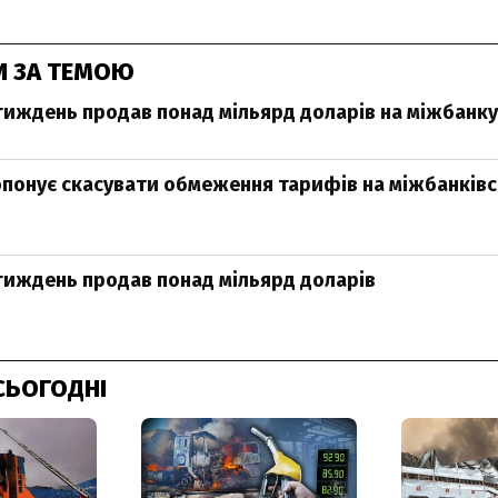
И ЗА ТЕМОЮ
тиждень продав понад мільярд доларів на міжбанку
понує скасувати обмеження тарифів на міжбанків
тиждень продав понад мільярд доларів
СЬОГОДНІ