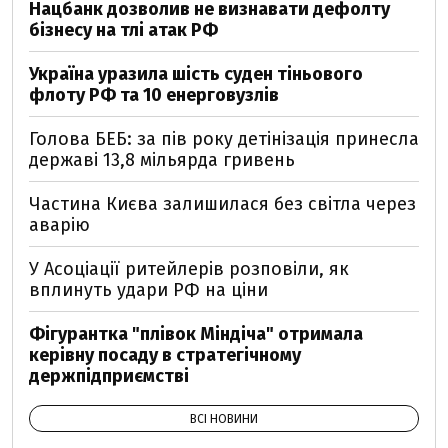
Нацбанк дозволив не визнавати дефолту
бізнесу на тлі атак РФ
Україна уразила шість суден тіньового
флоту РФ та 10 енерговузлів
Голова БЕБ: за пів року детінізація принесла
державі 13,8 мільярда гривень
Частина Києва залишилася без світла через
аварію
У Асоціації ритейлерів розповіли, як
вплинуть удари РФ на ціни
Фігурантка "плівок Міндіча" отримала
керівну посаду в стратегічному
держпідприємстві
ВСІ НОВИНИ