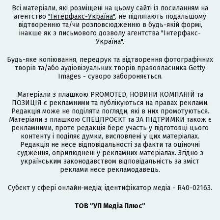
Всі матеріали, які розміщені на цьому сайті із посиланням на
агентство
"Інтерфакс-Україна"
, не підлягають подальшому
відтворенню та/чи розповсюдженню в будь-якій формі,
інакше як з письмового дозволу агентства "Інтерфакс-
Україна".
Будь-яке копіювання, передрук та відтворення фотографічних
творів та/або аудіовізуальних творів правовласника Getty
Images - суворо забороняється.
Матеріали з плашкою PROMOTED, НОВИНИ КОМПАНІЙ та
ПОЗИЦІЯ є рекламними та публікуються на правах реклами.
Редакція може не поділяти погляди, які в них промотуються.
Матеріали з плашкою СПЕЦПРОЄКТ та ЗА ПІДТРИМКИ також є
рекламними, проте редакція бере участь у підготовці цього
контенту і поділяє думки, висловлені у цих матеріалах.
Редакція не несе відповідальності за факти та оціночні
судження, оприлюднені у рекламних матеріалах. Згідно з
українським законодавством відповідальність за зміст
реклами несе рекламодавець.
Cубєкт у сфері онлайн-медіа; ідентифікатор медіа - R40-02163.
ТОВ "УП Медіа Плюс"