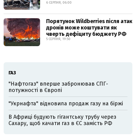
6 СЕРПНЯ, 06:00
Порятунок Wildberries після атак
дронів може коштувати як
чверть дефіциту бюджету РФ
5 СЕРПНЯ, 19:50
ГАЗ
"Нафтогаз" вперше забронював СПГ-
потужності в Європі
"Укрнафта" відновила продаж газу на біржі
В Африці будують гігантську трубу через
Сахару, щоб качати газ в ЄС замість РФ