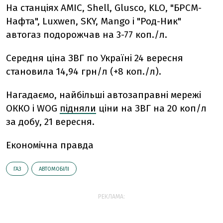
На станціях AMIC, Shell, Glusco, KLO, "БРСМ-
Нафта", Luxwen, SKY, Mango і "Род-Ник"
автогаз подорожчав на 3-77 коп./л.
Середня ціна ЗВГ по Україні 24 вересня
становила 14,94 грн/л (+8 коп./л).
Нагадаємо, н
айбільші автозаправні мережі
ОККО і WOG
підняли
ціни на ЗВГ на 20 коп/л
за добу, 21 вересня.
Економічна правда
ГАЗ
АВТОМОБІЛІ
РЕКЛАМА: