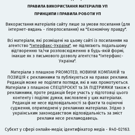
ПРАВИЛА ВИКОРИСТАННЯ МАТЕРІАЛІВ УП
ПРИНЦИПИ І ПРАВИЛА РОБОТИ УП
Використання матеріалів сайту лише за умови посилання (для
інтернет-видань - гіперпосилання) на "Економічну правду".
Всі матеріали, які розміщені на цьому сайті із посиланням на
агентство
"Інтерфакс-Україна"
, не підлягають подальшому
відтворенню та/чи розповсюдженню в будь-якій формі,
інакше як з письмового дозволу агентства "Інтерфакс-
Україна".
Матеріали з плашкою PROMOTED, НОВИНИ КОМПАНІЙ та
ПОЗИЦІЯ є рекламними та публікуються на правах реклами.
Редакція може не поділяти погляди, які в них промотуються.
Матеріали з плашкою СПЕЦПРОЄКТ та ЗА ПІДТРИМКИ також є
рекламними, проте редакція бере участь у підготовці цього
контенту і поділяє думки, висловлені у цих матеріалах.
Редакція не несе відповідальності за факти та оціночні
судження, оприлюднені у рекламних матеріалах. Згідно з
українським законодавством відповідальність за зміст
реклами несе рекламодавець.
Cубєкт у сфері онлайн-медіа; ідентифікатор медіа - R40-02163.