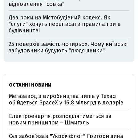
відновлення "совка"
Два роки на Містобудівний кодекс. Як
"слуги" хочуть переписати правила гри в
будівництві
25 поверхів замість чотирьох. Чому київські
забудовники будують "людяшники"
ОСТАННІ НОВИНИ
Мегазавод з виробництва чипів у Техасі
обійдеться SpaceX у 16,8 мільярдів доларів
Електроенергія розподілятиметься за
новим принципом – Шмигаль
Суд забов’язав "Укррічфлот" Григоришина