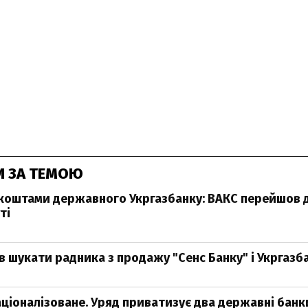
И ЗА ТЕМОЮ
коштами державного Укргазбанку: ВАКС перейшов 
ті
в шукати радника з продажу "Сенс Банку" і Укргазб
ціоналізоване. Уряд приватизує два державні банк