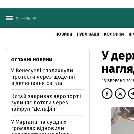
УСІ РОЗДІЛИ
НОВИНИ
ПУБЛІКАЦІЇ
КОЛОНКИ
ІН
У дер
ОСТАННІ НОВИНИ
нагля
У Венесуелі спалахнули
протести через щоденні
13 ВЕРЕСНЯ 2018
відключення світла
Китай закриває аеропорт і
зупиняє потяги через
тайфун "Дельфін"
У Марганці та сусідніх
громадах відновили