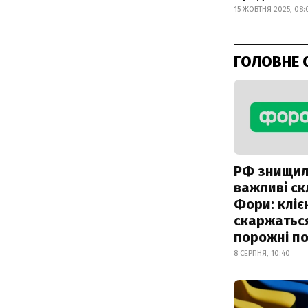
15 ЖОВТНЯ 2025, 08:
ГОЛОВНЕ 
РФ знищи
важливі с
Фори: кліє
скаржатьс
порожні по
8 СЕРПНЯ, 10:40