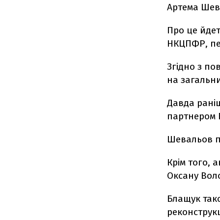
Артема Шев
Про це йдет
НКЦПФР, п
Згідно з п
на загальни
Давда рані
партнером N
Шевальов п
Крім того, 
Оксану Воло
Блащук так
реконструкц