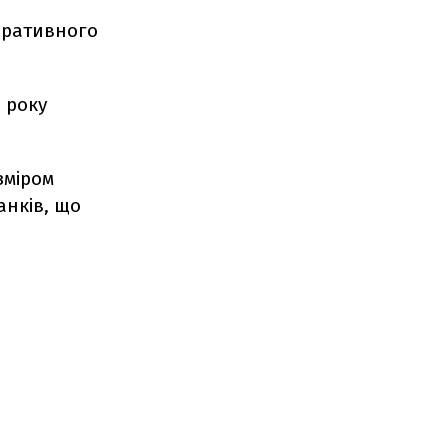
поративного
8 року
зміром
анків, що