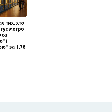
ає тих, хто
тує метро
аса
" і
ю" за 1,76
а