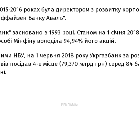
015-2016 роках була директором з розвитку кор
йффайзен Банку Аваль".
анк" засновано в 1993 році. Станом на 1 січня 201
собі Мінфіну володіла 94,94% його акцій.
ними НБУ, на 1 червня 2018 року Укргазбанк за ро
вів посідав 4-е місце (79,370 млрд грн) серед 84 б
ні.
РЕКЛАМА: