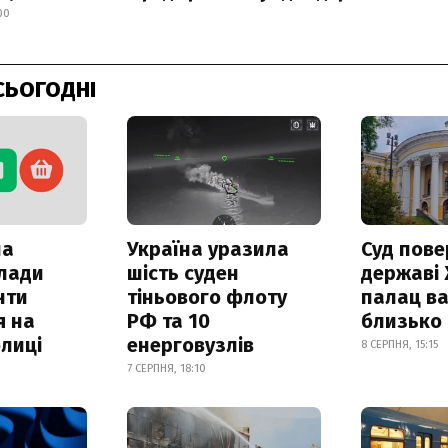
00
СЬОГОДНІ
ла
Україна уразила
Суд пове
клади
шість суден
державі
нти
тіньового флоту
палац ва
я на
РФ та 10
близько
лиці
енерговузлів
8 СЕРПНЯ, 15:15
7 СЕРПНЯ, 18:10