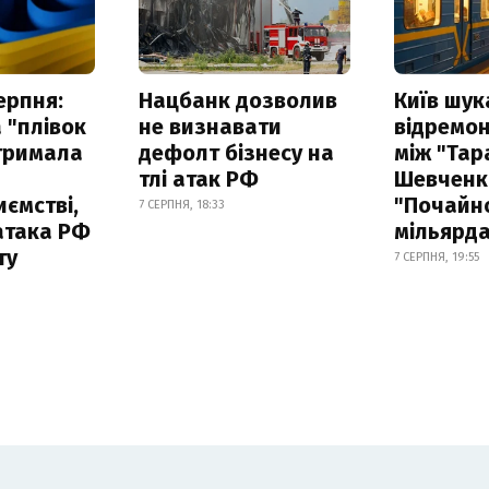
ерпня:
Нацбанк дозволив
Київ шук
 "плівок
не визнавати
відремон
отримала
дефолт бізнесу на
між "Тар
тлі атак РФ
Шевченко
ємстві,
"Почайно
7 СЕРПНЯ, 18:33
атака РФ
мільярд
ту
7 СЕРПНЯ, 19:55