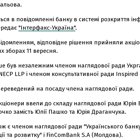
альова.
ься в повідомленні банку в системі розкриття ін
ередає
"Інтерфакс-Україна"
.
овідомленням, відповідне рішення прийняли акці
х зборах 11 вересня.
ше був незалежним членом наглядової ради Укрга
ECP LLP і членом консультативної ради Inspired 
ереведений на посаду члена наглядової ради.
акціонери ввели до складу наглядової ради Юрія
чко замість Юлії Пашко та Юрія Драганчука.
ож є членом наглядової ради "Українського банк
ії та розвитку" і FinComBank S.A (Молдова).