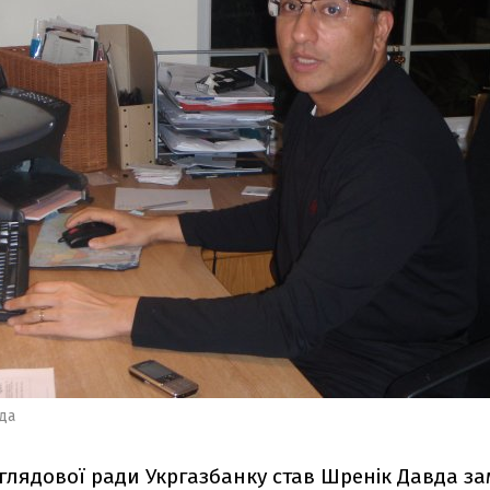
да
лядової ради Укргазбанку став Шренік Давда за