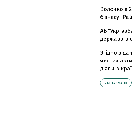
Волочко в 2
бізнесу "Ра
АБ "Укргазб
держава в о
Згідно з да
чистих акти
діяли в краї
УКРГАЗБАНК