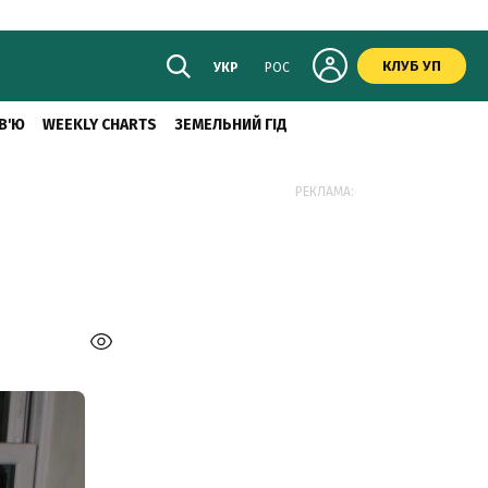
КЛУБ УП
УКР
РОС
В'Ю
WEEKLY CHARTS
ЗЕМЕЛЬНИЙ ГІД
РЕКЛАМА: