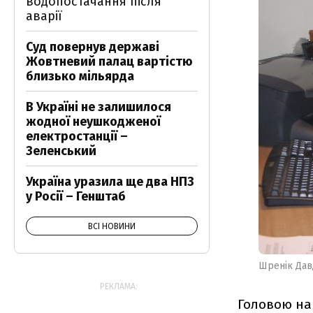
водопостачання після
аварії
Суд повернув державі
Жовтневий палац вартістю
близько мільярда
В Україні не залишилося
жодної неушкодженої
електростанції –
Зеленський
Україна уразила ще два НПЗ
у Росії – Генштаб
ВСІ НОВИНИ
Шренік Дав
РЕКЛАМА:
Головою наг