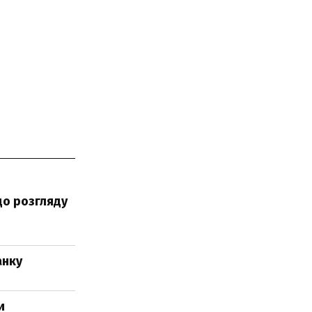
до розгляду
анку
и