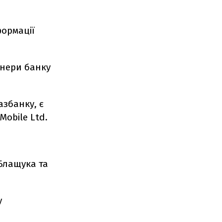
формації
онери банку
збанку, є
Mobile Ltd.
 Блащука та
у