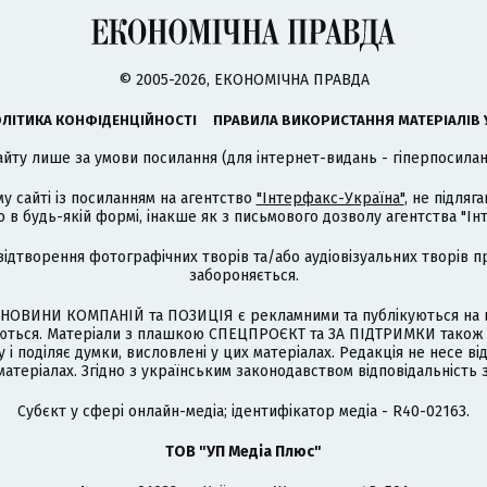
© 2005-2026, ЕКОНОМІЧНА ПРАВДА
ЛІТИКА КОНФІДЕНЦІЙНОСТІ
ПРАВИЛА ВИКОРИСТАННЯ МАТЕРІАЛІВ 
айту лише за умови посилання (для інтернет-видань - гіперпосиланн
му сайті із посиланням на агентство
"Інтерфакс-Україна"
, не підля
 будь-якій формі, інакше як з письмового дозволу агентства "Ін
відтворення фотографічних творів та/або аудіовізуальних творів п
забороняється.
НОВИНИ КОМПАНІЙ та ПОЗИЦІЯ є рекламними та публікуються на п
туються. Матеріали з плашкою СПЕЦПРОЄКТ та ЗА ПІДТРИМКИ також
 і поділяє думки, висловлені у цих матеріалах. Редакція не несе ві
атеріалах. Згідно з українським законодавством відповідальність 
Cубєкт у сфері онлайн-медіа; ідентифікатор медіа - R40-02163.
ТОВ "УП Медіа Плюс"