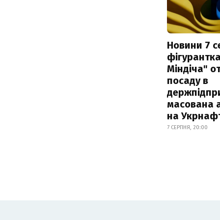
Новини 7 с
фігурантка
Міндіча" 
посаду в
держпідпри
масована 
на Укрнаф
7 СЕРПНЯ, 20:00