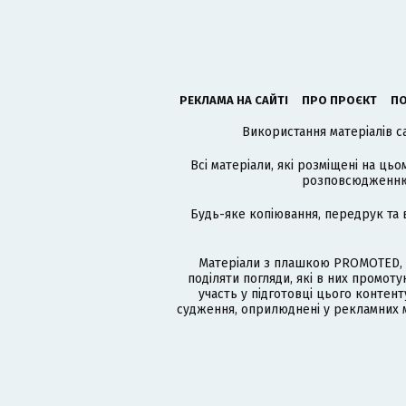
РЕКЛАМА НА САЙТІ
ПРО ПРОЄКТ
ПО
Використання матеріалів с
Всі матеріали, які розміщені на цьо
розповсюдженню в
Будь-яке копіювання, передрук та 
Матеріали з плашкою PROMOTED, 
поділяти погляди, які в них промо
участь у підготовці цього контенту
судження, оприлюднені у рекламних м