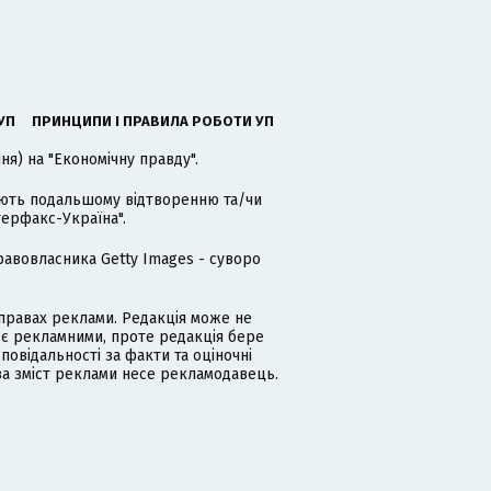
УП
ПРИНЦИПИ І ПРАВИЛА РОБОТИ УП
я) на "Економічну правду".
гають подальшому відтворенню та/чи
терфакс-Україна".
равовласника Getty Images - суворо
равах реклами. Редакція може не
 є рекламними, проте редакція бере
дповідальності за факти та оціночні
за зміст реклами несе рекламодавець.