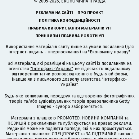
© 2005-2026, ЕКОНОМІЧНА ПРАВДА
РЕКЛАМА НА САЙТІ
ПРО ПРОЄКТ
ПОЛІТИКА КОНФІДЕНЦІЙНОСТІ
ПРАВИЛА ВИКОРИСТАННЯ МАТЕРІАЛІВ УП
ПРИНЦИПИ І ПРАВИЛА РОБОТИ УП
Використання матеріалів сайту лише за умови посилання (для
інтернет-видань - гіперпосилання) на "Економічну правду".
Всі матеріали, які розміщені на цьому сайті із посиланням на
агентство
"Інтерфакс-Україна"
, не підлягають подальшому
відтворенню та/чи розповсюдженню в будь-якій формі,
інакше як з письмового дозволу агентства "Інтерфакс-
Україна".
Будь-яке копіювання, передрук та відтворення фотографічних
творів та/або аудіовізуальних творів правовласника Getty
Images - суворо забороняється.
Матеріали з плашкою PROMOTED, НОВИНИ КОМПАНІЙ та
ПОЗИЦІЯ є рекламними та публікуються на правах реклами.
Редакція може не поділяти погляди, які в них промотуються.
Матеріали з плашкою СПЕЦПРОЄКТ та ЗА ПІДТРИМКИ також є