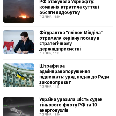
РФ атакувала Укрнафту:
компанія втратила суттєві
обсяги видобутку
7 СЕРПНЯ, 16:50
Фігурантка "плівок Міндіча"
отримала керівну посаду в
стратегічному
держпідприємстві
7 СЕРПНЯ, 17:10
Штрафи за
адмінправопорушення
підвищать: уряд подав до Ради
законопроєкт
7 СЕРПНЯ, 11:23
Україна уразила шість суден
тіньового флоту РФ та 10
енерговузлів
7 СЕРПНЯ, 18:10