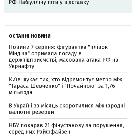
РФ Набіулліну піти у відставку
ОСТАННІ НОВИНИ
Новини 7 серпня: фігурантка "плівок
Міндіча" отримала посаду в
держпідприємстві, масована атака РФ на
Укрнафту
Київ шукає тих, хто відремонтує метро між
"Тараса Шевченко" і "Почайною" за 1,76
мільярда
В Україні за місяць скоротилися міжнародні
валютні резерви
НБУ покарав 21 фінустанову за порушення,
серед них Райффайзен