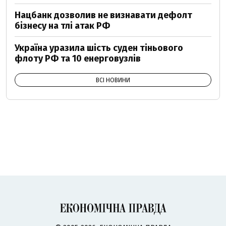
Нацбанк дозволив не визнавати дефолт
бізнесу на тлі атак РФ
Україна уразила шість суден тіньового
флоту РФ та 10 енерговузлів
ВСІ НОВИНИ