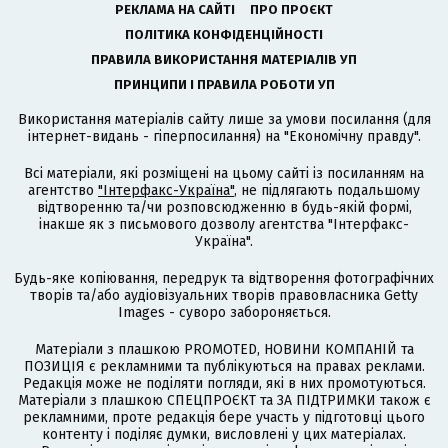
РЕКЛАМА НА САЙТІ
ПРО ПРОЄКТ
ПОЛІТИКА КОНФІДЕНЦІЙНОСТІ
ПРАВИЛА ВИКОРИСТАННЯ МАТЕРІАЛІВ УП
ПРИНЦИПИ І ПРАВИЛА РОБОТИ УП
Використання матеріалів сайту лише за умови посилання (для
інтернет-видань - гіперпосилання) на "Економічну правду".
Всі матеріали, які розміщені на цьому сайті із посиланням на
агентство
"Інтерфакс-Україна"
, не підлягають подальшому
відтворенню та/чи розповсюдженню в будь-якій формі,
інакше як з письмового дозволу агентства "Інтерфакс-
Україна".
Будь-яке копіювання, передрук та відтворення фотографічних
творів та/або аудіовізуальних творів правовласника Getty
Images - суворо забороняється.
Матеріали з плашкою PROMOTED, НОВИНИ КОМПАНІЙ та
ПОЗИЦІЯ є рекламними та публікуються на правах реклами.
Редакція може не поділяти погляди, які в них промотуються.
Матеріали з плашкою СПЕЦПРОЄКТ та ЗА ПІДТРИМКИ також є
рекламними, проте редакція бере участь у підготовці цього
контенту і поділяє думки, висловлені у цих матеріалах.