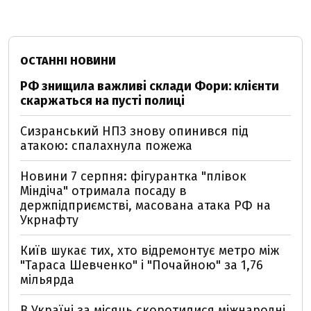
ОСТАННІ НОВИНИ
РФ знищила важливі склади Фори: клієнти
скаржаться на пусті полиці
Сизранський НПЗ знову опинився під
атакою: спалахнула пожежа
Новини 7 серпня: фігурантка "плівок
Міндіча" отримала посаду в
держпідприємстві, масована атака РФ на
Укрнафту
Київ шукає тих, хто відремонтує метро між
"Тараса Шевченко" і "Почайною" за 1,76
мільярда
В Україні за місяць скоротилися міжнародні