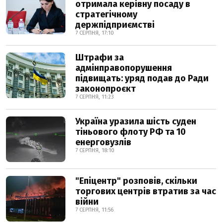
отримала керівну посаду в
стратегічному
держпідприємстві
7 СЕРПНЯ, 17:10
Штрафи за
адмінправопорушення
підвищать: уряд подав до Ради
законопроєкт
7 СЕРПНЯ, 11:23
Україна уразила шість суден
тіньового флоту РФ та 10
енерговузлів
7 СЕРПНЯ, 18:10
"Епіцентр" розповів, скільки
торгових центрів втратив за час
війни
7 СЕРПНЯ, 11:56