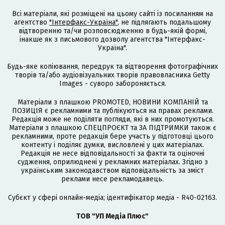
Всі матеріали, які розміщені на цьому сайті із посиланням на
агентство
"Інтерфакс-Україна"
, не підлягають подальшому
відтворенню та/чи розповсюдженню в будь-якій формі,
інакше як з письмового дозволу агентства "Інтерфакс-
Україна".
Будь-яке копіювання, передрук та відтворення фотографічних
творів та/або аудіовізуальних творів правовласника Getty
Images - суворо забороняється.
Матеріали з плашкою PROMOTED, НОВИНИ КОМПАНІЙ та
ПОЗИЦІЯ є рекламними та публікуються на правах реклами.
Редакція може не поділяти погляди, які в них промотуються.
Матеріали з плашкою СПЕЦПРОЄКТ та ЗА ПІДТРИМКИ також є
рекламними, проте редакція бере участь у підготовці цього
контенту і поділяє думки, висловлені у цих матеріалах.
Редакція не несе відповідальності за факти та оціночні
судження, оприлюднені у рекламних матеріалах. Згідно з
українським законодавством відповідальність за зміст
реклами несе рекламодавець.
Cубєкт у сфері онлайн-медіа; ідентифікатор медіа - R40-02163.
ТОВ "УП Медіа Плюс"