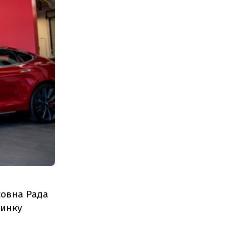
ховна Рада
ринку