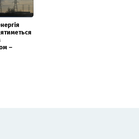
нергія
лятиметься
м
ом –
ь