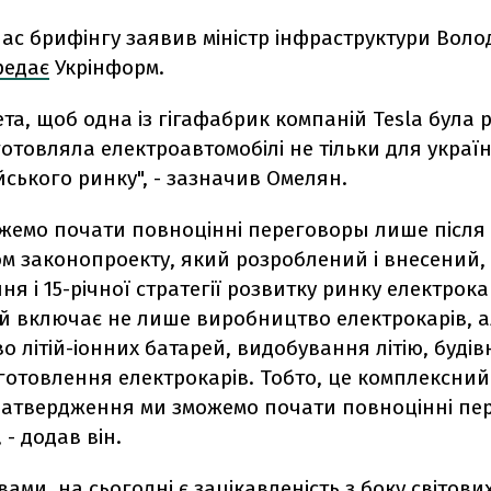
час брифінгу заявив міністр інфраструктури Вол
редає
Укрінформ.
та, щоб одна із гігафабрик компаній Tesla була 
иготовляла електроавтомобілі не тільки для україн
ського ринку", - зазначив Омелян.
ожемо почати повноцінні переговоры лише після
м законопроекту, який розроблений і внесений,
я і 15-річної стратегії розвитку ринку електрока
ий включає не лише виробництво електрокарів, а
 літій-іонних батарей, видобування літію, буді
готовлення електрокарів. Тобто, це комплексний
 затвердження ми зможемо почати повноцінні пе
 - додав він.
вами, на сьогодні є зацікавленість з боку світови