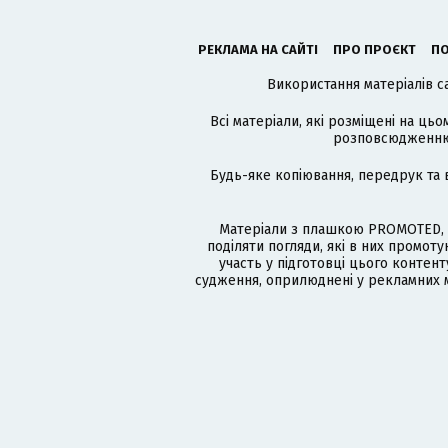
РЕКЛАМА НА САЙТІ
ПРО ПРОЄКТ
ПО
Використання матеріалів с
Всі матеріали, які розміщені на цьо
розповсюдженню в
Будь-яке копіювання, передрук та 
Матеріали з плашкою PROMOTED, 
поділяти погляди, які в них промо
участь у підготовці цього контенту
судження, оприлюднені у рекламних м