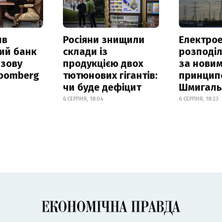
ив
Росіяни знищили
Електрое
ий банк
склади із
розподі
азову
продукцією двох
за нови
loomberg
тютюнових гігантів:
принцип
чи буде дефіцит
Шмигал
6 СЕРПНЯ, 18:04
6 СЕРПНЯ, 18:23