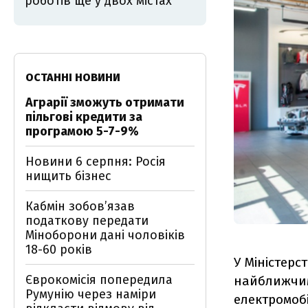
роботів ще у двох містах
ОСТАННІ НОВИНИ
Аграрії зможуть отримати
пільгові кредити за
програмою 5-7-9%
Новини 6 серпня: Росія
нищить бізнес
Кабмін зобовʼязав
податкову передати
Міноборони дані чоловіків
18-60 років
У Міністерс
Єврокомісія попередила
найближчим
Румунію через наміри
електромобі