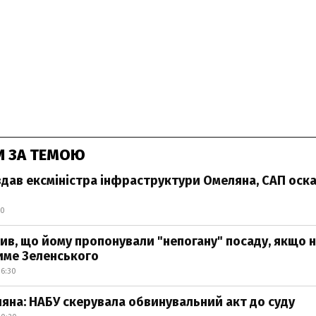
И ЗА ТЕМОЮ
дав ексміністра інфраструктури Омеляна, САП ос
40
ив, що йому пропонували "непогану" посаду, якщо 
име Зеленського
16:30
яна: НАБУ скерувала обвинувальний акт до суду