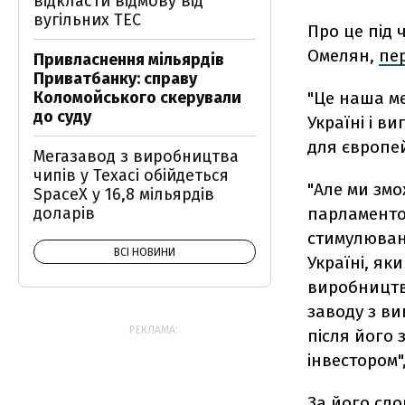
відкласти відмову від
вугільних ТЕС
Про це під 
Омелян,
пе
Привласнення мільярдів
Приватбанку: справу
"Це наша ме
Коломойського скерували
до суду
Україні і в
для європей
Мегазавод з виробництва
чипів у Техасі обійдеться
"Але ми зм
SpaceX у 16,8 мільярдів
парламенто
доларів
стимулюванн
ВСІ НОВИНИ
Україні, як
виробництво
заводу з ви
РЕКЛАМА:
після його
інвестором",
За його сло