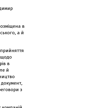
одимир
розміщена в
ського, а й
 прийняття
 щодо
рів в
ле й
вництво
 документ,
реговори з
х компаній,