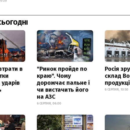
10:20
СЬОГОДНІ
втрати в
"Ринок пройде по
Росія зр
итки
краю". Чому
склад Bo
 ударів
дорожчає пальне і
продукц
ь
чи вистачить його
6 СЕРПНЯ, 10:50
на АЗС
6 СЕРПНЯ, 06:00