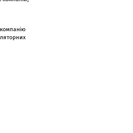
 компанію
уляторних