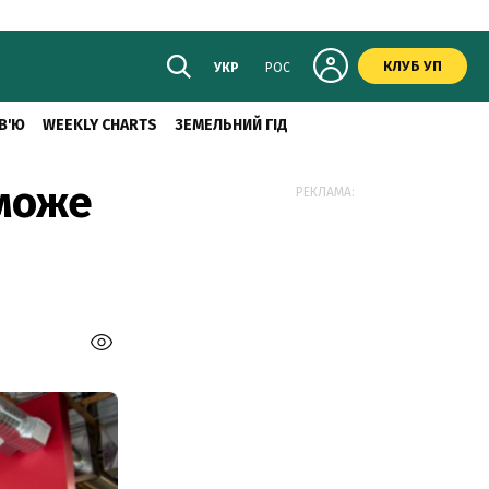
КЛУБ УП
УКР
РОС
В'Ю
WEEKLY CHARTS
ЗЕМЕЛЬНИЙ ГІД
 може
РЕКЛАМА: