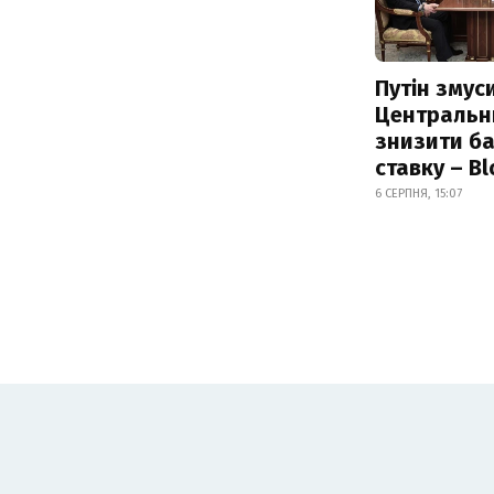
Путін змус
Центральн
знизити б
ставку – B
6 СЕРПНЯ, 15:07