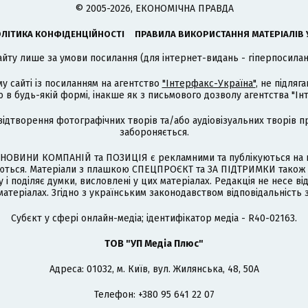
© 2005-2026, ЕКОНОМІЧНА ПРАВДА
ЛІТИКА КОНФІДЕНЦІЙНОСТІ
ПРАВИЛА ВИКОРИСТАННЯ МАТЕРІАЛІВ 
айту лише за умови посилання (для інтернет-видань - гіперпосиланн
му сайті із посиланням на агентство
"Інтерфакс-Україна"
, не підля
 будь-якій формі, інакше як з письмового дозволу агентства "Ін
відтворення фотографічних творів та/або аудіовізуальних творів п
забороняється.
НОВИНИ КОМПАНІЙ та ПОЗИЦІЯ є рекламними та публікуються на п
туються. Матеріали з плашкою СПЕЦПРОЄКТ та ЗА ПІДТРИМКИ також
 і поділяє думки, висловлені у цих матеріалах. Редакція не несе ві
атеріалах. Згідно з українським законодавством відповідальність 
Cубєкт у сфері онлайн-медіа; ідентифікатор медіа - R40-02163.
ТОВ "УП Медіа Плюс"
Адреса: 01032, м. Київ, вул. Жилянська, 48, 50А
Телефон: +380 95 641 22 07