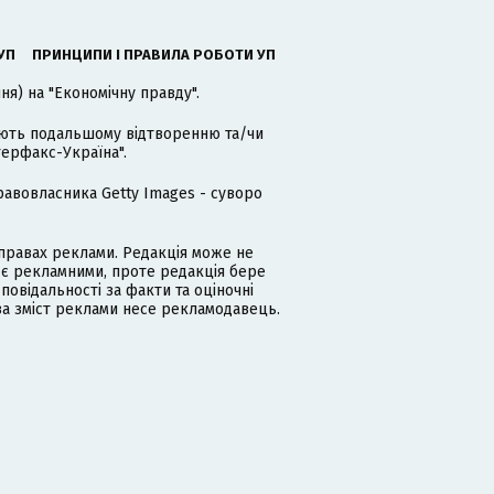
УП
ПРИНЦИПИ І ПРАВИЛА РОБОТИ УП
я) на "Економічну правду".
гають подальшому відтворенню та/чи
терфакс-Україна".
равовласника Getty Images - суворо
равах реклами. Редакція може не
 є рекламними, проте редакція бере
дповідальності за факти та оціночні
за зміст реклами несе рекламодавець.