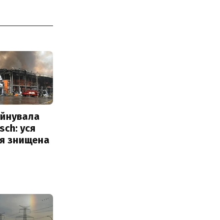
уйнувала
sch: уся
ія знищена