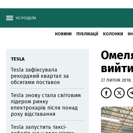
УСІ РОЗДІЛИ
НОВИНИ
ПУБЛІКАЦІЇ
КОЛОНКИ
ІН
Омеля
TESLA
вийти
Tesla зафіксувала
рекордний квартал за
27 ЛИПНЯ 2018, 
обсягами поставок
Tesla знову стала світовим
лідером ринку
електрокарів після понад
року відставання
Tesla запустить таксі-