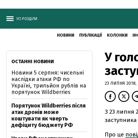
УСІ РОЗДІЛИ
НОВИНИ
ПУБЛІКАЦІЇ
КОЛОНКИ
ІН
У гол
ОСТАННІ НОВИНИ
засту
Новини 5 серпня: чисельні
наслідки атаки РФ по
23 ЛИПНЯ 2018, 
Україні, трильйон рублів на
порятунок Wildberries
Порятунок Wildberries після
З 23 липня 
атак дронів може
коштувати як чверть
заступника
дефіциту бюджету РФ
Про це
пов