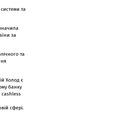
 системи та
изначила
аїни за
блічного та
ння
ій Холод є
ому банку
 cashless
вій сфері.