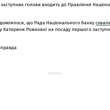
 заступник голови входить до Правління Націон
ідомлялося, що
Рада Національного банку
схвал
у Катерини Рожкової на посаду першого заступ
 правда
РЕКЛАМА: