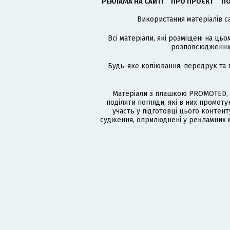
РЕКЛАМА НА САЙТІ
ПРО ПРОЄКТ
ПО
Використання матеріалів с
Всі матеріали, які розміщені на цьо
розповсюдженню в
Будь-яке копіювання, передрук та 
Матеріали з плашкою PROMOTED, 
поділяти погляди, які в них промо
участь у підготовці цього контенту
судження, оприлюднені у рекламних м