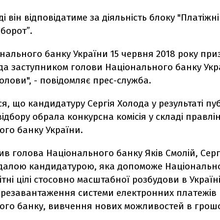
ді він відповідатиме за діяльність блоку "Платіжні
оборот
ˮ
.
нального банку України 15 червня 2018 року пр
ода заступником голови Національного банку Укр
лови", - повідомляє прес-служба.
я, що кандидатуру Сергія Холода у результаті пу
ідбору обрала конкурсна комісія у складі правлі
ого банку України.
ив голова Національного банку Яків Смолій, Серг
далою кандидатурою, яка допоможе Національн
ітні цілі стосовно масштабної розбудови в Україні
ерезавантаження системи електронних платежів
ого банку, вивчення нових можливостей в грошо