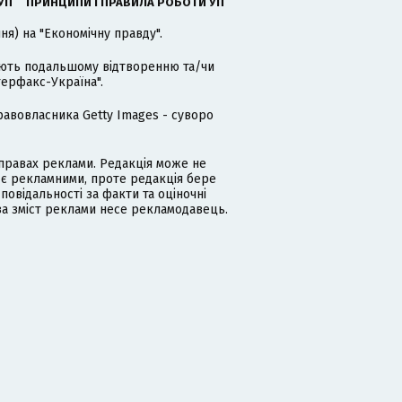
УП
ПРИНЦИПИ І ПРАВИЛА РОБОТИ УП
я) на "Економічну правду".
гають подальшому відтворенню та/чи
терфакс-Україна".
равовласника Getty Images - суворо
равах реклами. Редакція може не
 є рекламними, проте редакція бере
дповідальності за факти та оціночні
за зміст реклами несе рекламодавець.