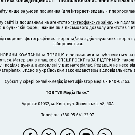
ЛІТИКА КОНФІДЕНЦІЙНОСТІ
ПРАВИЛА ВИКОРИСТАННЯ МАТЕРІАЛІВ 
айту лише за умови посилання (для інтернет-видань - гіперпосиланн
му сайті із посиланням на агентство
"Інтерфакс-Україна"
, не підля
 будь-якій формі, інакше як з письмового дозволу агентства "Ін
відтворення фотографічних творів та/або аудіовізуальних творів п
забороняється.
НОВИНИ КОМПАНІЙ та ПОЗИЦІЯ є рекламними та публікуються на п
туються. Матеріали з плашкою СПЕЦПРОЄКТ та ЗА ПІДТРИМКИ також
 і поділяє думки, висловлені у цих матеріалах. Редакція не несе ві
атеріалах. Згідно з українським законодавством відповідальність 
Cубєкт у сфері онлайн-медіа; ідентифікатор медіа - R40-02163.
ТОВ "УП Медіа Плюс"
Адреса: 01032, м. Київ, вул. Жилянська, 48, 50А
Телефон: +380 95 641 22 07