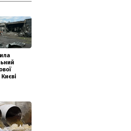
ила
льний
ової
 Києві