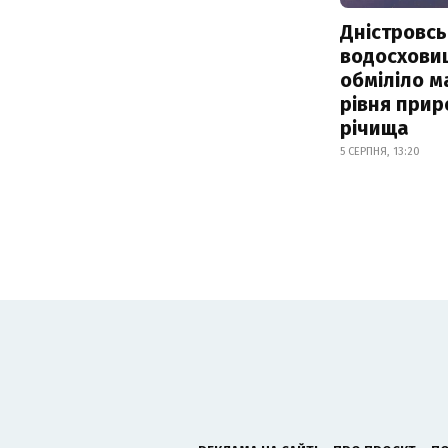
Дністровсь
водосхови
обміліло м
рівня при
річища
5 СЕРПНЯ, 13:20