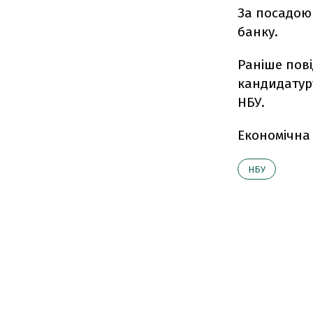
За посадою
банку.
Раніше пов
кандидатур
НБУ.
Економічна
НБУ