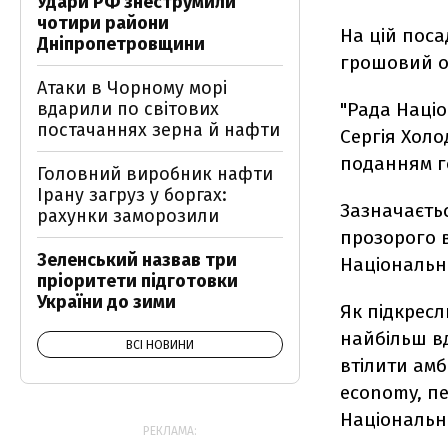
Удари РФ знеструмили
чотири райони
На цій поса
Дніпропетровщини
грошовий
Атаки в Чорному морі
вдарили по світових
"Рада Націо
постачаннях зерна й нафти
Сергія Хол
поданням го
Головний виробник нафти
Ірану загруз у боргах:
Зазначаєтьс
рахунки заморозили
прозорого в
Зеленський назвав три
Національн
пріоритети підготовки
України до зими
Як підкресл
найбільш в
ВСІ НОВИНИ
втілити амб
economy, п
Національн
РЕКЛАМА: