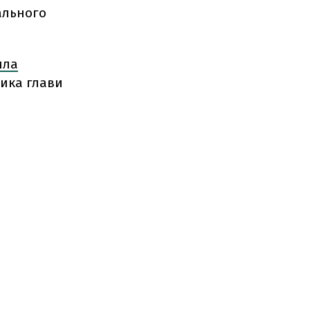
ального
ила
ника глави