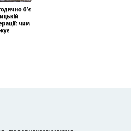
тодично б’є
ицькій
ерації: чим
жує