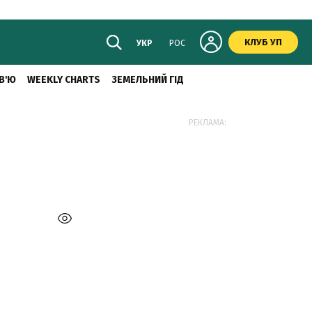
КЛУБ УП
УКР
РОС
В'Ю
WEEKLY CHARTS
ЗЕМЕЛЬНИЙ ГІД
РЕКЛАМА:
і