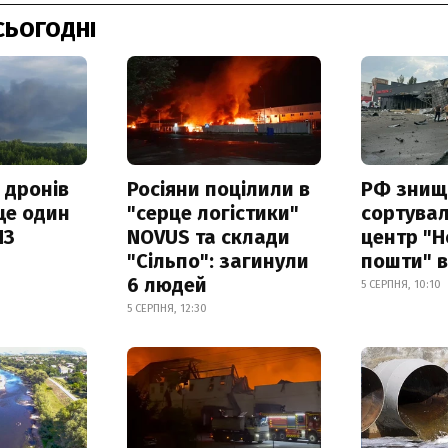
СЬОГОДНІ
 дронів
Росіяни поцілили в
РФ знищ
ще один
"серце логістики"
сортува
ПЗ
NOVUS та склади
центр "Н
"Сільпо": загинули
пошти" в
6 людей
5 СЕРПНЯ, 10:10
5 СЕРПНЯ, 12:30