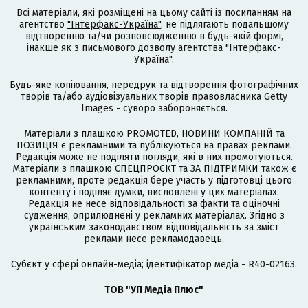
Всі матеріали, які розміщені на цьому сайті із посиланням на
агентство
"Інтерфакс-Україна"
, не підлягають подальшому
відтворенню та/чи розповсюдженню в будь-якій формі,
інакше як з письмового дозволу агентства "Інтерфакс-
Україна".
Будь-яке копіювання, передрук та відтворення фотографічних
творів та/або аудіовізуальних творів правовласника Getty
Images - суворо забороняється.
Матеріали з плашкою PROMOTED, НОВИНИ КОМПАНІЙ та
ПОЗИЦІЯ є рекламними та публікуються на правах реклами.
Редакція може не поділяти погляди, які в них промотуються.
Матеріали з плашкою СПЕЦПРОЄКТ та ЗА ПІДТРИМКИ також є
рекламними, проте редакція бере участь у підготовці цього
контенту і поділяє думки, висловлені у цих матеріалах.
Редакція не несе відповідальності за факти та оціночні
судження, оприлюднені у рекламних матеріалах. Згідно з
українським законодавством відповідальність за зміст
реклами несе рекламодавець.
Cубєкт у сфері онлайн-медіа; ідентифікатор медіа - R40-02163.
ТОВ "УП Медіа Плюс"