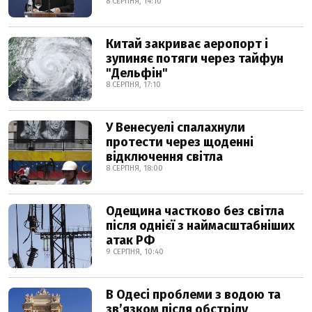
8 СЕРПНЯ, 14:10
Китай закриває аеропорт і
зупиняє потяги через тайфун
"Дельфін"
8 СЕРПНЯ, 17:10
У Венесуелі спалахнули
протести через щоденні
відключення світла
8 СЕРПНЯ, 18:00
Одещина частково без світла
після однієї з наймасштабніших
атак РФ
9 СЕРПНЯ, 10:40
В Одесі проблеми з водою та
звʼязком після обстрілу