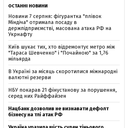
ОСТАННІ НОВИНИ
Новини 7 серпня: фігурантка "плівок
Міндіча" отримала посаду в
держпідприємстві, масована атака РФ на
Укрнафту
Київ шукає тих, хто відремонтує метро між
"Тараса Шевченко" і "Почайною" за 1,76
мільярда
В Україні за місяць скоротилися міжнародні
валютні резерви
НБУ покарав 21 фінустанову за порушення,
серед них Райффайзен
Нацбанк дозволив не визнавати дефолт
бізнесу на тлі атак РФ
Україна уразила шість суден тіньового