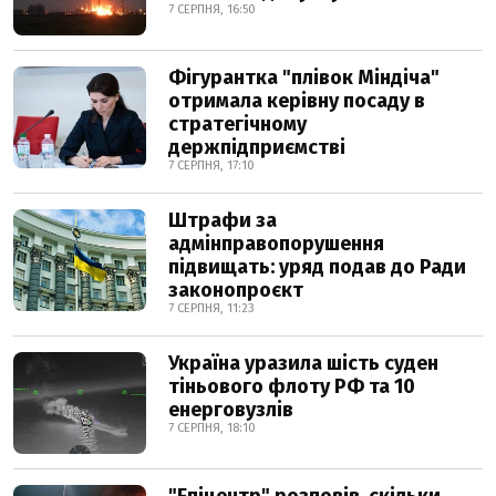
7 СЕРПНЯ, 16:50
Фігурантка "плівок Міндіча"
отримала керівну посаду в
стратегічному
держпідприємстві
7 СЕРПНЯ, 17:10
Штрафи за
адмінправопорушення
підвищать: уряд подав до Ради
законопроєкт
7 СЕРПНЯ, 11:23
Україна уразила шість суден
тіньового флоту РФ та 10
енерговузлів
7 СЕРПНЯ, 18:10