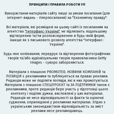
ПРИНЦИПИ І ПРАВИЛА РОБОТИ УП
Використання матеріалів сайту лише за умови посилання (для
інтернет-видань - гіперпосилання) на "Економічну правду".
Всі матеріали, які розміщені на цьому сайті із посиланням на
агентство
"Інтерфакс-Україна"
, не підлягають подальшому
відтворенню та/чи розповсюдженню в будь-якій формі,
інакше як з письмового дозволу агентства "Інтерфакс-
Україна".
Будь-яке копіювання, передрук та відтворення фотографічних
творів та/або аудіовізуальних творів правовласника Getty
Images - суворо забороняється.
Матеріали з плашкою PROMOTED, НОВИНИ КОМПАНІЙ та
ПОЗИЦІЯ є рекламними та публікуються на правах реклами.
Редакція може не поділяти погляди, які в них промотуються.
Матеріали з плашкою СПЕЦПРОЄКТ та ЗА ПІДТРИМКИ також є
рекламними, проте редакція бере участь у підготовці цього
контенту і поділяє думки, висловлені у цих матеріалах.
Редакція не несе відповідальності за факти та оціночні
судження, оприлюднені у рекламних матеріалах. Згідно з
українським законодавством відповідальність за зміст
реклами несе рекламодавець.