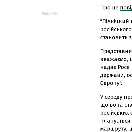
Про це
пов
РЕКЛАМА:
"Північний 
російського
становить з
Представни
вважаємо, щ
надає Росії
держави, ос
Європу".
У середу п
що вона ста
російських 
планується 
маршруту, щ