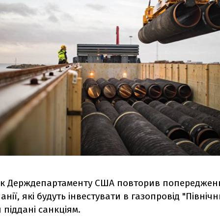
к Держдепартаменту США повторив попереджен
анії, які будуть інвестувати в газопровід "Північни
 піддані санкціям.