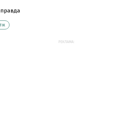
 правда
ТІК
РЕКЛАМА: