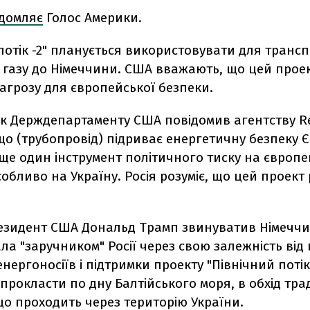
ідомляє
Голос Америки.
потік -2" планується використовувати для транс
 газу до Німеччини. США вважають, що цей прое
агрозу для європейської безпеки.
к Держдепартаменту США повідомив агентству Re
о (трубопровід) підриває енергетичну безпеку Є
 ще один інструмент політичного тиску на європе
обливо на Україну. Росія розуміє, що цей проект 
резидент США Дональд Трамп звинуватив Німеччин
ла "заручником" Росії через свою залежність від
енергоносіїв і підтримки проекту "Північний потік 
прокласти по дну Балтійського моря, в обхід тр
о проходить через територію України.