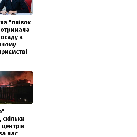
ка "плівок
 отримала
посаду в
чному
приємстві
р"
, скільки
 центрів
за час