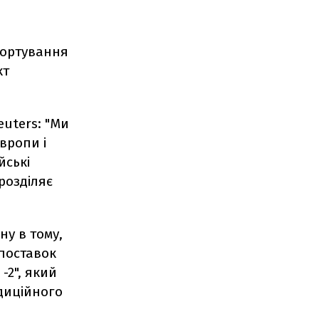
портування
кт
uters: "Ми
вропи і
йські
розділяє
у в тому,
 поставок
-2", який
адиційного