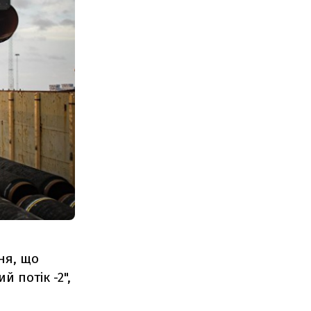
ня, що
й потік -2",