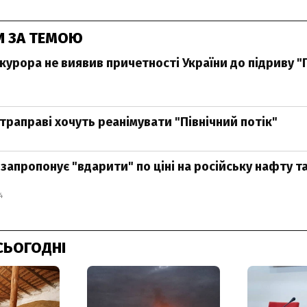
И ЗА ТЕМОЮ
курора не виявив причетності України до підриву "
траправі хочуть реанімувати "Північний потік"
запропонує "вдарити" по ціні на російську нафту т
4
СЬОГОДНІ