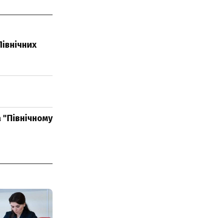
Північних
а "Північному