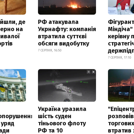
айшли, де
РФ атакувала
Фігурант
зерно на
Укрнафту: компанія
Міндіча"
ривалої
втратила суттєві
керівну 
ртів
обсяги видобутку
стратегі
держпід
7 СЕРПНЯ, 16:50
7 СЕРПНЯ, 17:10
а
Україна уразила
"Епіцент
опорушення
шість суден
розповів
 уряд
тіньового флоту
торгових
ади
РФ та 10
втратив 