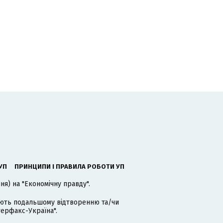
УП
ПРИНЦИПИ І ПРАВИЛА РОБОТИ УП
я) на "Економічну правду".
гають подальшому відтворенню та/чи
терфакс-Україна".