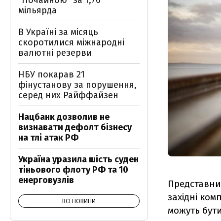
"Почайною" за 1,76
мільярда
В Україні за місяць
скоротилися міжнародні
валютні резерви
НБУ покарав 21
фінустанову за порушення,
серед них Райффайзен
Нацбанк дозволив не
визнавати дефолт бізнесу
на тлі атак РФ
Україна уразила шість суден
тіньового флоту РФ та 10
енерговузлів
Представни
західні комп
ВСІ НОВИНИ
можуть бути