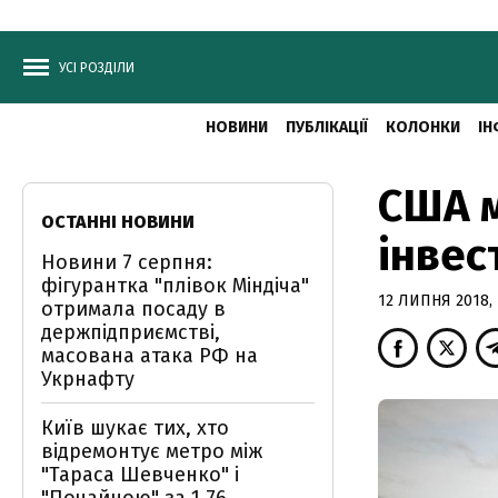
УСІ РОЗДІЛИ
НОВИНИ
ПУБЛІКАЦІЇ
КОЛОНКИ
ІН
США м
ОСТАННІ НОВИНИ
інвес
Новини 7 серпня:
фігурантка "плівок Міндіча"
12 ЛИПНЯ 2018, 
отримала посаду в
держпідприємстві,
масована атака РФ на
Укрнафту
Київ шукає тих, хто
відремонтує метро між
"Тараса Шевченко" і