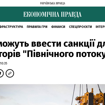
ФРАСТРУКТУРА
ПРАВИЛА ГРИ
ФІНАНСИ
СПЕЦПРОЄКТИ
ІНТЕР
ожуть ввести санкції д
торів "Північного потоку
10:35