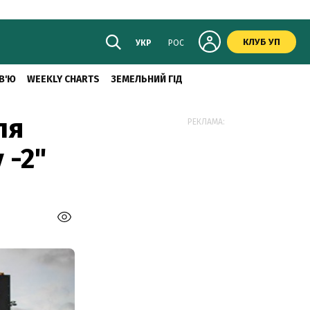
КЛУБ УП
УКР
РОС
В'Ю
WEEKLY CHARTS
ЗЕМЕЛЬНИЙ ГІД
ля
РЕКЛАМА:
 -2"