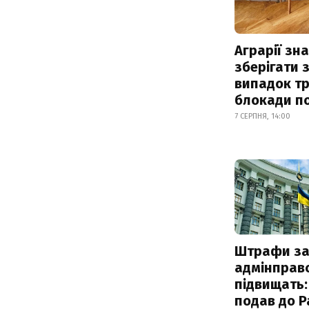
Аграрії зн
зберігати 
випадок т
блокади по
7 СЕРПНЯ, 14:00
Штрафи з
адмінправ
підвищать:
подав до Р