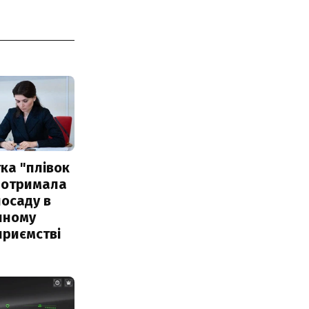
ка "плівок
 отримала
посаду в
чному
приємстві