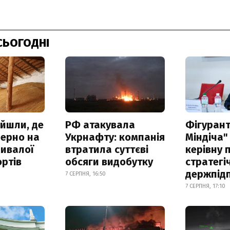
СЬОГОДНІ
айшли, де
РФ атакувала
Фігурант
зерно на
Укрнафту: компанія
Міндіча"
ривалої
втратила суттєві
керівну 
ртів
обсяги видобутку
стратегі
держпід
7 СЕРПНЯ, 16:50
7 СЕРПНЯ, 17:10