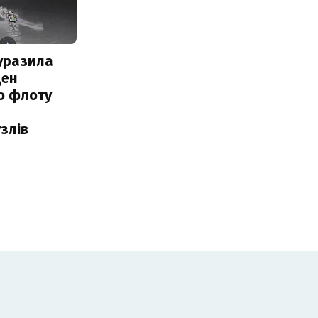
уразила
ден
о флоту
злів