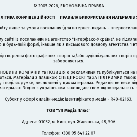
© 2005-2026, ЕКОНОМІЧНА ПРАВДА
ЛІТИКА КОНФІДЕНЦІЙНОСТІ
ПРАВИЛА ВИКОРИСТАННЯ МАТЕРІАЛІВ 
айту лише за умови посилання (для інтернет-видань - гіперпосиланн
му сайті із посиланням на агентство
"Інтерфакс-Україна"
, не підля
 будь-якій формі, інакше як з письмового дозволу агентства "Ін
відтворення фотографічних творів та/або аудіовізуальних творів п
забороняється.
НОВИНИ КОМПАНІЙ та ПОЗИЦІЯ є рекламними та публікуються на п
туються. Матеріали з плашкою СПЕЦПРОЄКТ та ЗА ПІДТРИМКИ також
 і поділяє думки, висловлені у цих матеріалах. Редакція не несе ві
атеріалах. Згідно з українським законодавством відповідальність 
Cубєкт у сфері онлайн-медіа; ідентифікатор медіа - R40-02163.
ТОВ "УП Медіа Плюс"
Адреса: 01032, м. Київ, вул. Жилянська, 48, 50А
Телефон: +380 95 641 22 07