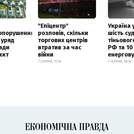
а
"Епіцентр"
Україна 
опорушення
розповів, скільки
шість су
 уряд
торгових центрів
тіньовог
ади
втратив за час
РФ та 10
єкт
війни
енергову
7 СЕРПНЯ, 11:56
7 СЕРПНЯ, 18:10