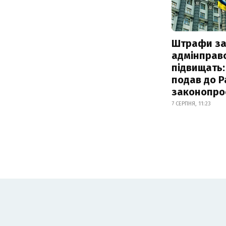
Штрафи з
адмінправ
підвищать:
подав до Р
законопро
7 СЕРПНЯ, 11:23