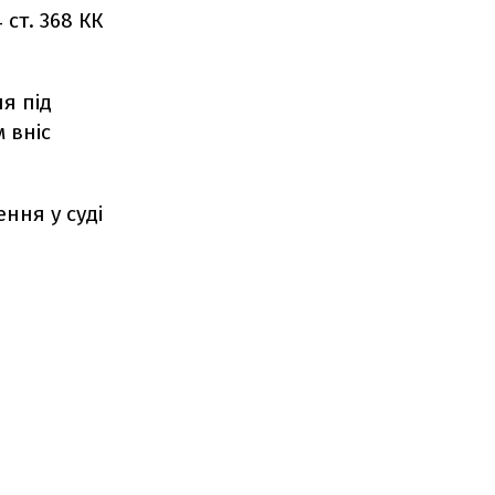
4 ст. 368 КК
я під
 вніс
ння у суді