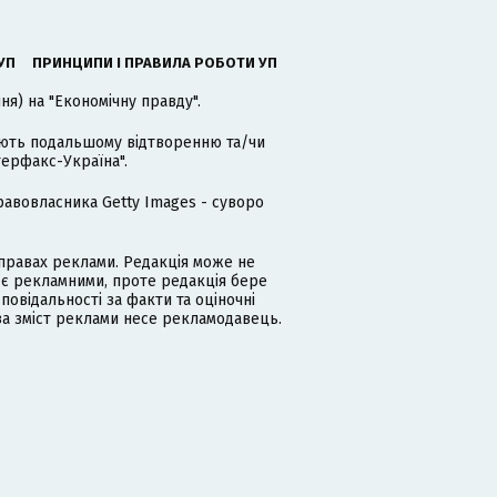
УП
ПРИНЦИПИ І ПРАВИЛА РОБОТИ УП
я) на "Економічну правду".
гають подальшому відтворенню та/чи
терфакс-Україна".
равовласника Getty Images - суворо
равах реклами. Редакція може не
 є рекламними, проте редакція бере
дповідальності за факти та оціночні
за зміст реклами несе рекламодавець.