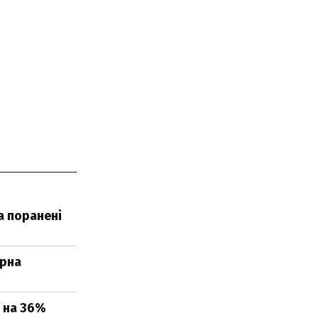
а поранені
ерна
і на 36%