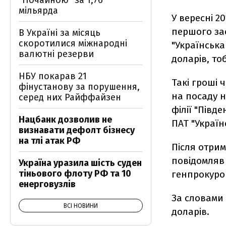
"Почайною" за 1,76
мільярда
У вересні 2
першого за
В Україні за місяць
скоротилися міжнародні
"Українська
валютні резерви
доларів, то
НБУ покарав 21
Такі гроші 
фінустанову за порушення,
на посаду 
серед них Райффайзен
філії "Півд
Нацбанк дозволив не
ПАТ "Україн
визнавати дефолт бізнесу
на тлі атак РФ
Після отрим
повідомля
Україна уразила шість суден
тіньового флоту РФ та 10
генпрокур
енерговузлів
За словами
ВСІ НОВИНИ
доларів
.