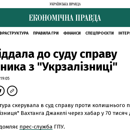
ФРАСТРУКТУРА
ПРАВИЛА ГРИ
ФІНАНСИ
СПЕЦПРОЄКТИ
ІНТЕР
іддала до суду справу
ника з "Укрзалізниці"
19:05
тура скерувала в суд справу проти колишнього 
ізниця" Вахтанга Джакелі через хабар у 70 тисяч 
ідомляє
прес-служба
ГПУ.