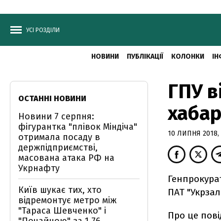
УСІ РОЗДІЛИ
НОВИНИ
ПУБЛІКАЦІЇ
КОЛОНКИ
ІН
ГПУ в
ОСТАННІ НОВИНИ
хабар
Новини 7 серпня:
фігурантка "плівок Міндіча"
10 ЛИПНЯ 2018, 
отримала посаду в
держпідприємстві,
масована атака РФ на
Укрнафту
Генпрокура
Київ шукає тих, хто
ПАТ "Укрзал
відремонтує метро між
"Тараса Шевченко" і
Про це пов