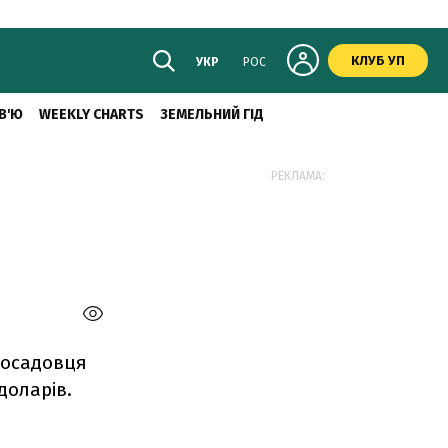
КЛУБ УП
УКР
РОС
В'Ю
WEEKLY CHARTS
ЗЕМЕЛЬНИЙ ГІД
РЕКЛАМА:
посадовця
доларів.