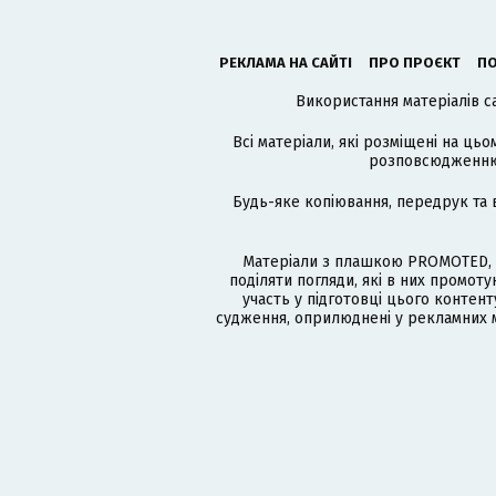
РЕКЛАМА НА САЙТІ
ПРО ПРОЄКТ
ПО
Використання матеріалів с
Всі матеріали, які розміщені на цьо
розповсюдженню в
Будь-яке копіювання, передрук та 
Матеріали з плашкою PROMOTED, 
поділяти погляди, які в них промо
участь у підготовці цього контенту
судження, оприлюднені у рекламних м