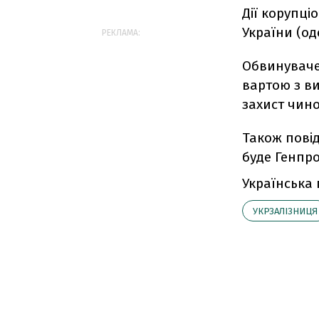
Дії корупціо
України (о
РЕКЛАМА:
Обвинуваче
вартою з ви
захист чин
Також пові
буде Генпро
Українська
УКРЗАЛІЗНИЦЯ