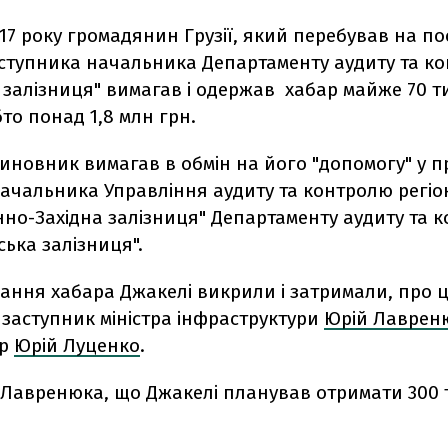
017 року громадянин Грузії, який перебував на по
ступника начальника Департаменту аудиту та к
 залізниця" вимагав і одержав хабар майже 70 т
бто понад 1,8 млн грн.
чиновник вимагав в обмін на його "допомогу" у 
начальника Управління аудиту та контролю регіо
енно-Західна залізниця" Департаменту аудиту та 
ська залізниця".
ання хабара Джакелі викрили і затримали, про 
в
заступник міністра інфраструктури
Юрій Лаврен
ор
Юрій Луценко
.
 Лавренюка, що
Джакелі планував отримати 300 