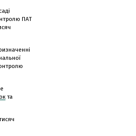
саді
онтролю ПАТ
исяч
призначенні
нальної
контролю
це
юк
та
тисяч