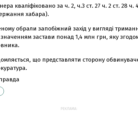
нера кваліфіковано за ч. 2, ч.3 ст. 27 ч. 2 ст. 28 ч. 
держання хабара).
ному обрали запобіжний захід у вигляді триманн
значенням застави понад 1,4 млн грн, яку згодом
овника.
домляється, що представляти сторону обвинуваче
куратура.
 правда
РЕКЛАМА: