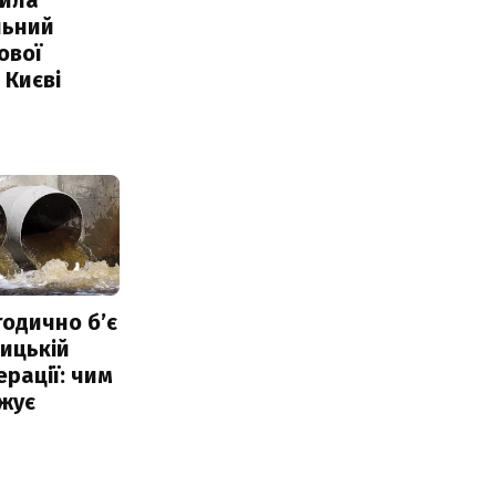
льний
ової
 Києві
тодично б’є
ицькій
ерації: чим
жує