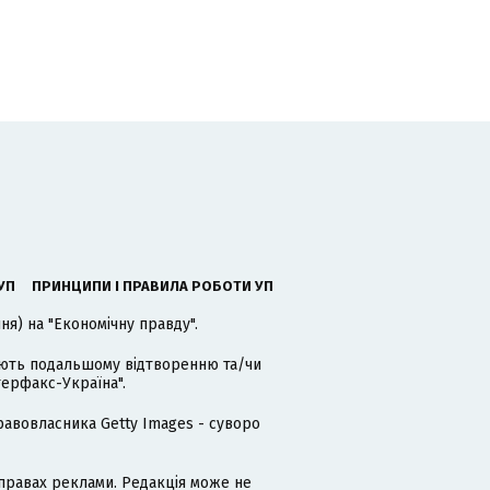
УП
ПРИНЦИПИ І ПРАВИЛА РОБОТИ УП
я) на "Економічну правду".
гають подальшому відтворенню та/чи
терфакс-Україна".
равовласника Getty Images - суворо
равах реклами. Редакція може не