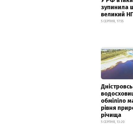
зупинила 
великий Н
5 СЕРПНЯ, 17:55
Дністровсь
водосхови
обміліло м
рівня при
річища
5 СЕРПНЯ, 13:20