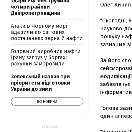
Удари РФ знеструмили
Олег Кирил
чотири райони
Дніпропетровщини
"Сьогодні, 6
Атаки в Чорному морі
науково-дос
вдарили по світових
пошуку нафт
постачаннях зерна й нафти
зазначив ві
Головний виробник нафти
Ірану загруз у боргах:
За його сло
рахунки заморозили
сейсморозв
модифікації
Зеленський назвав три
пріоритети підготовки
забезпечує 
України до зими
інформативн
ВСІ НОВИНИ
Голова зазн
один із пе
РЕКЛАМА:
"У планах 