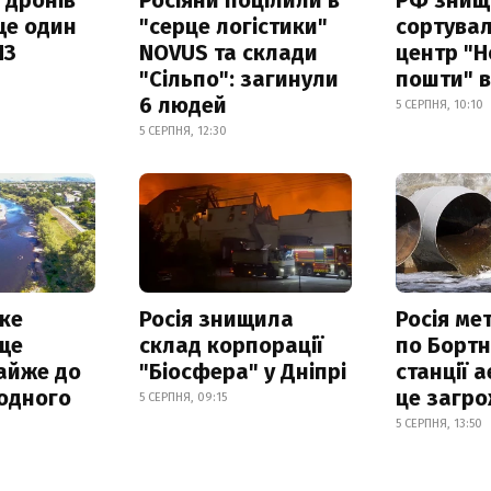
ще один
"серце логістики"
сортува
ПЗ
NOVUS та склади
центр "Н
"Сільпо": загинули
пошти" в
6 людей
5 СЕРПНЯ, 10:10
5 СЕРПНЯ, 12:30
ке
Росія знищила
Росія ме
ще
склад корпорації
по Бортн
айже до
"Біосфера" у Дніпрі
станції а
родного
це загро
5 СЕРПНЯ, 09:15
5 СЕРПНЯ, 13:50