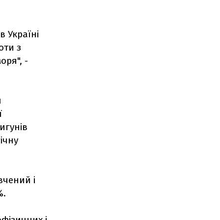
в Україні
оти з
оря", -
я
ї
вигунів
ічну
вчений і
%.
фізичних і