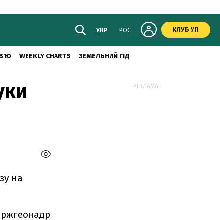
КЛУБ УП
УКР
РОС
В'Ю
WEEKLY CHARTS
ЗЕМЕЛЬНИЙ ГІД
уки
РЕКЛАМА:
зу на
Держгеонадр