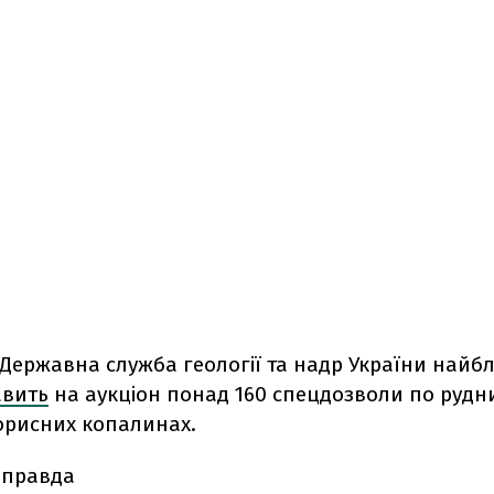
 Державна служба геології та надр України най
авить
на аукціон понад 160 спецдозволи по рудни
орисних копалинах.
 правда