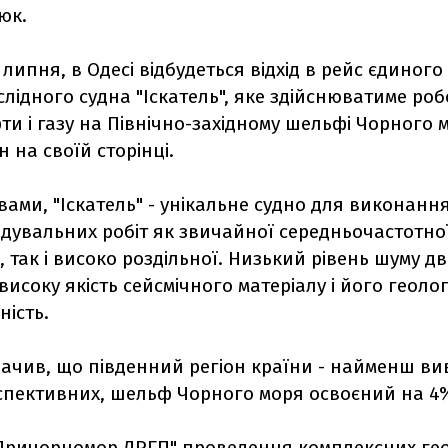
юк.
 липня, в Одесі відбудеться відхід в рейс єдиного 
лідного судна "Іскатель", яке здійснюватиме роб
и і газу на Північно-західному шельфі Чорного м
н на своїй сторінці.
вами, "Іскатель" - унікальне судно для виконанн
ідувальних робіт як звичайної середньочастотно
, так і високо роздільної. Низький рівень шуму д
високу якість сейсмічного матеріалу і його геолог
ість.
ачив, що південний регіон країни - найменш ви
рспективних, шельф Чорного моря освоєний на 4
"Причорномор ДРГП" проведення комплексних гео