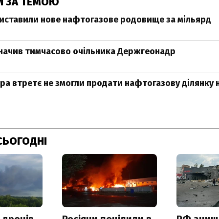
И ЗА ТЕМОЮ
виставили нове нафтогазове родовище за мільярд
начив тимчасово очільника Держгеонадр
а втретє не змогли продати нафтогазову ділянку 
СЬОГОДНІ
 дронів
Росіяни поцілили в
РФ знищ