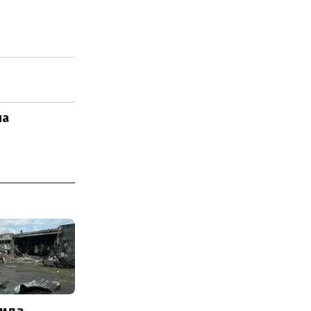
на
ила