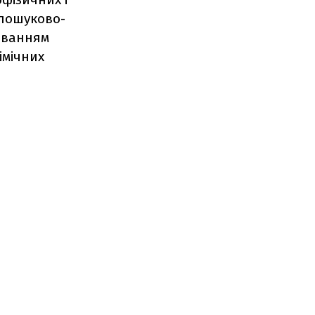
 пошуково-
цюванням
імічних