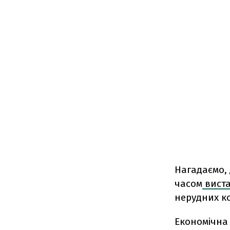
Нагадаємо,
часом
вист
нерудних к
Економічна