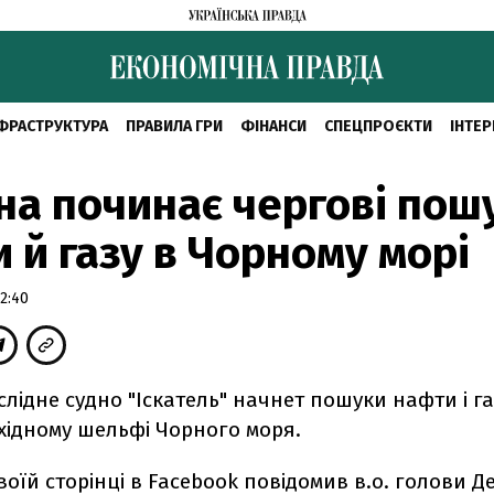
ФРАСТРУКТУРА
ПРАВИЛА ГРИ
ФІНАНСИ
СПЕЦПРОЄКТИ
ІНТЕР
на починає чергові пош
 й газу в Чорному морі
2:40
лідне судно "Іскатель" начнет пошуки нафти і га
хідному шельфі Чорного моря.
воїй сторінці в Facebook повідомив в.о. голови 