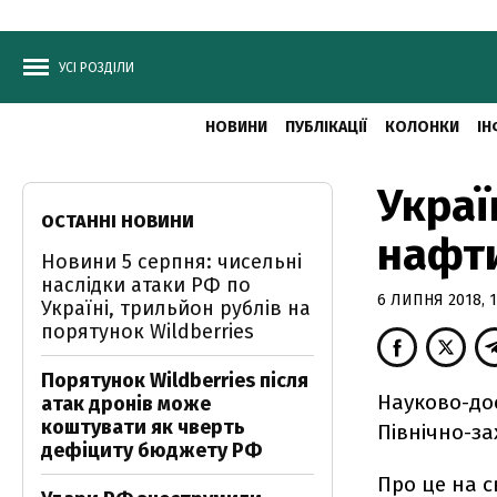
УСІ РОЗДІЛИ
НОВИНИ
ПУБЛІКАЦІЇ
КОЛОНКИ
ІН
Украї
ОСТАННІ НОВИНИ
нафти
Новини 5 серпня: чисельні
наслідки атаки РФ по
6 ЛИПНЯ 2018, 1
Україні, трильйон рублів на
порятунок Wildberries
Порятунок Wildberries після
Науково-дос
атак дронів може
коштувати як чверть
Північно-за
дефіциту бюджету РФ
Про це на с