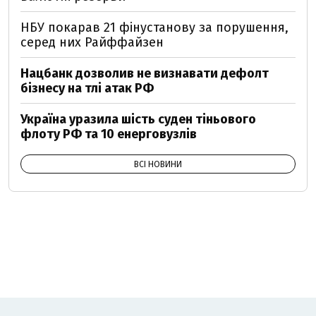
НБУ покарав 21 фінустанову за порушення,
серед них Райффайзен
Нацбанк дозволив не визнавати дефолт
бізнесу на тлі атак РФ
Україна уразила шість суден тіньового
флоту РФ та 10 енерговузлів
ВСІ НОВИНИ