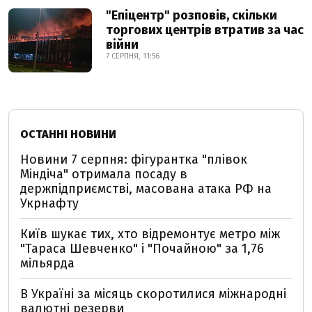
"Епіцентр" розповів, скільки
торгових центрів втратив за час
війни
7 СЕРПНЯ, 11:56
ОСТАННІ НОВИНИ
Новини 7 серпня: фігурантка "плівок
Міндіча" отримала посаду в
держпідприємстві, масована атака РФ на
Укрнафту
Київ шукає тих, хто відремонтує метро між
"Тараса Шевченко" і "Почайною" за 1,76
мільярда
В Україні за місяць скоротилися міжнародні
валютні резерви