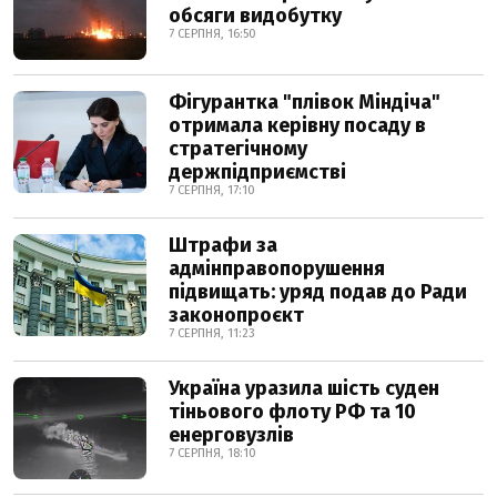
обсяги видобутку
7 СЕРПНЯ, 16:50
Фігурантка "плівок Міндіча"
отримала керівну посаду в
стратегічному
держпідприємстві
7 СЕРПНЯ, 17:10
Штрафи за
адмінправопорушення
підвищать: уряд подав до Ради
законопроєкт
7 СЕРПНЯ, 11:23
Україна уразила шість суден
тіньового флоту РФ та 10
енерговузлів
7 СЕРПНЯ, 18:10