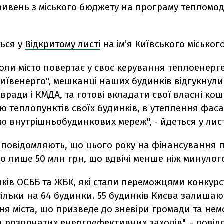
ривень з міського бюджету на програму тепломод
ться у
Відкритому листі
на ім’я Київського міськог
коли місто повертає у своє керування теплоенер
иївенерго", мешканці наших будинків відгукнули
вради і КМДА, та готові вкладати свої власні кош
ю теплопунктів своїх будинків, в утеплення фаса
ю внутрішньобудинкових мереж", - йдеться у лист
 повідомляють, що цього року на фінансування 
 лише 50 млн грн, що вдвічі менше ніж минулого
инків ОСББ та ЖБК, які стали переможцями конкур
ільки на 64 будинки. 55 будинків Києва залишаю
я міста, що призведе до зневіри громади та не
 розпочатих енергоефективних заходів", - пові