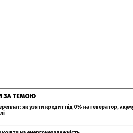
И ЗА ТЕМОЮ
ереплат: як узяти кредит під 0% на генератор, акум
лі
 кошти на енергонезалежність