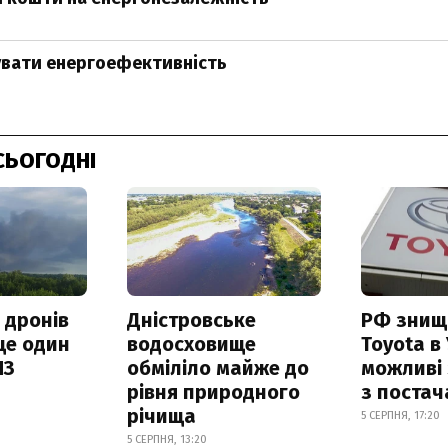
увати енергоефективність
СЬОГОДНІ
 дронів
Дністровське
РФ знищ
ще один
водосховище
Toyota в 
ПЗ
обміліло майже до
можливі
рівня природного
з поста
річища
5 СЕРПНЯ, 17:20
5 СЕРПНЯ, 13:20