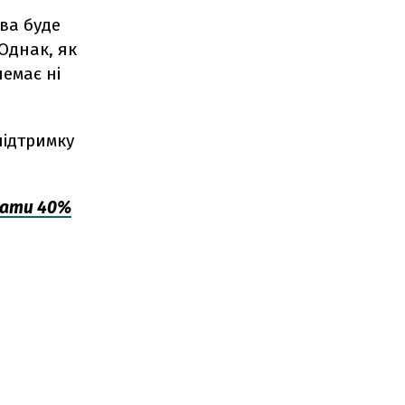
ва буде
Однак, як
емає ні
підтримку
мати 40%