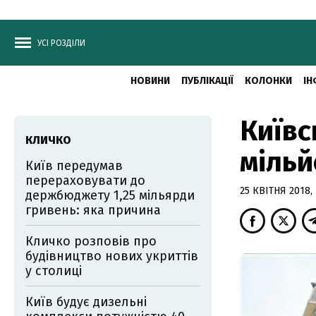
УСІ РОЗДІЛИ
НОВИНИ
ПУБЛІКАЦІЇ
КОЛОНКИ
ІН
Київс
КЛИЧКО
мільй
Київ передумав
перераховувати до
25 КВІТНЯ 2018, 
держбюджету 1,25 мільярди
гривень: яка причина
Кличко розповів про
будівництво нових укриттів
у столиці
Київ будує дизельні