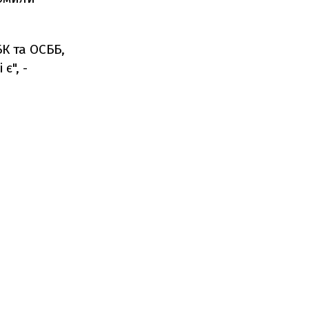
БК та ОСББ,
є", -