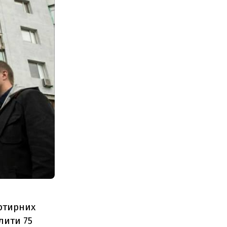
артирних
лити 75