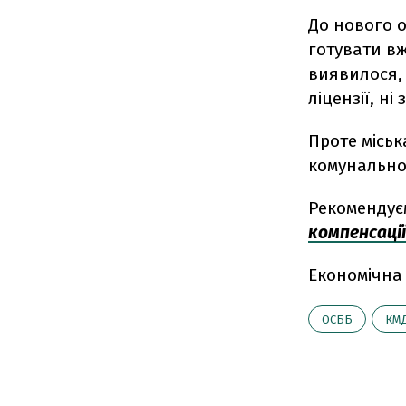
До нового 
готувати вж
виявилося, 
ліцензії, н
Проте міськ
комунальног
Рекомендує
компенсаці
Економічна
ОСББ
КМ