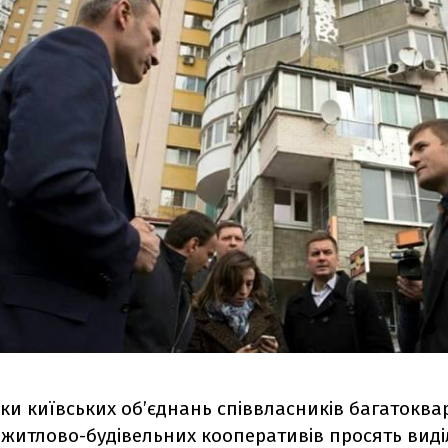
ки київських об’єднань співвласників багатокв
 житлово-будівельних кооперативів просять виді