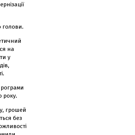
ернізації
о голови.
гетичний
ся на
ти у
дів,
і.
програми
 року.
су, грошей
ться без
можливості
домили