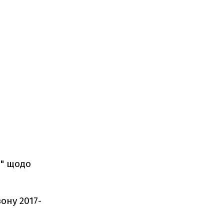
о" щодо
ону 2017-