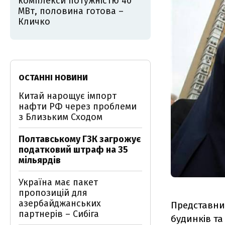
комплекси потужністю 40
МВт, половина готова –
Кличко
ОСТАННІ НОВИНИ
Китай нарощує імпорт
нафти РФ через проблеми
з Близьким Сходом
Полтавському ГЗК загрожує
податковий штраф на 35
мільярдів
Україна має пакет
пропозицій для
азербайджанських
Представни
партнерів – Сибіга
будинків та