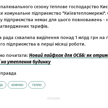
опалювального сезону теплове господарство Киє
е комунальне підприємство "Киїевтепломережі". 
у підприємства немає для цього повноважень - н
і затверджених тарифів.
а рада схвалила виділення понад 1 млрд грн на 
о підприємства в перші місяці роботи.
мо почитати:
Новий лайфхак для ОСББ: як отри
ї на утеплення будинку
 правда
ДА
КЛИЧКО
ТЕПЛО
РЕКЛАМА: