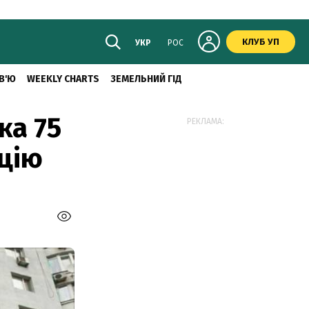
КЛУБ УП
УКР
РОС
В'Ю
WEEKLY CHARTS
ЗЕМЕЛЬНИЙ ГІД
ка 75
РЕКЛАМА:
ацію