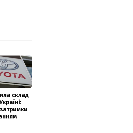
ила склад
Україні:
 затримки
чанням