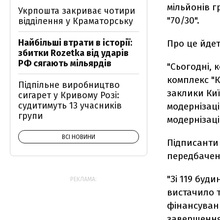
мільйонів г
Укрпошта закриває чотири
"70/30".
відділення у Краматорську
Найбільші втрати в історії:
Про це йде
збитки Rozetka від ударів
РФ сягають мільярдів
"Сьогодні, 
комплекс "К
Підпільне виробництво
заклики Киї
сигарет у Кривому Розі:
судитимуть 13 учасників
модернізаці
групи
модернізаці
ВСІ НОВИНИ
Підписанти
передбачено
"Зі 119 буд
РЕКЛАМА:
вистачило т
фінансуванн
завершення