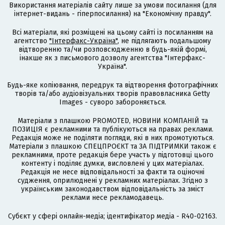
Використання матеріалів сайту лише за умови посилання (для
інтернет-видань - гіперпосилання) на "Економічну правду".
Всі матеріали, які розміщені на цьому сайті із посиланням на
агентство
"Інтерфакс-Україна"
, не підлягають подальшому
відтворенню та/чи розповсюдженню в будь-якій формі,
інакше як з письмового дозволу агентства "Інтерфакс-
Україна".
Будь-яке копіювання, передрук та відтворення фотографічних
творів та/або аудіовізуальних творів правовласника Getty
Images - суворо забороняється.
Матеріали з плашкою PROMOTED, НОВИНИ КОМПАНІЙ та
ПОЗИЦІЯ є рекламними та публікуються на правах реклами.
Редакція може не поділяти погляди, які в них промотуються.
Матеріали з плашкою СПЕЦПРОЄКТ та ЗА ПІДТРИМКИ також є
рекламними, проте редакція бере участь у підготовці цього
контенту і поділяє думки, висловлені у цих матеріалах.
Редакція не несе відповідальності за факти та оціночні
судження, оприлюднені у рекламних матеріалах. Згідно з
українським законодавством відповідальність за зміст
реклами несе рекламодавець.
Cубєкт у сфері онлайн-медіа; ідентифікатор медіа - R40-02163.