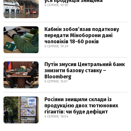
уся продукція знищена
6 СЕРПНЯ, 10:50
Кабмін зобовʼязав податкову
передати Міноборони дані
чоловіків 18-60 років
6 СЕРПНЯ, 19:39
Путін змусив Центральний банк
знизити базову ставку –
Bloomberg
6 СЕРПНЯ, 15:07
Росіяни знищили склади із
продукцією двох тютюнових
гігантів: чи буде дефіцит
6 СЕРПНЯ, 18:04