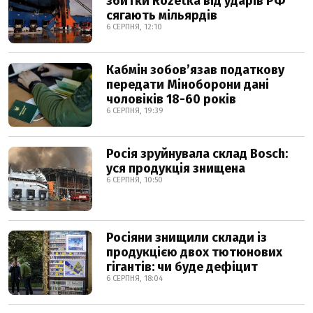
збитки Rozetka від ударів РФ
сягають мільярдів
6 СЕРПНЯ, 12:10
Кабмін зобовʼязав податкову
передати Міноборони дані
чоловіків 18-60 років
6 СЕРПНЯ, 19:39
Росія зруйнувала склад Bosch:
уся продукція знищена
6 СЕРПНЯ, 10:50
Росіяни знищили склади із
продукцією двох тютюнових
гігантів: чи буде дефіцит
6 СЕРПНЯ, 18:04