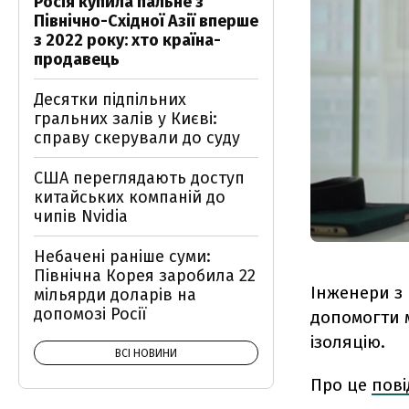
Росія купила пальне з
Північно-Східної Азії вперше
з 2022 року: хто країна-
продавець
Десятки підпільних
гральних залів у Києві:
справу скерували до суду
США переглядають доступ
китайських компаній до
чипів Nvidia
Небачені раніше суми:
Північна Корея заробила 22
Інженери з 
мільярди доларів на
допомозі Росії
допомогти 
ізоляцію.
ВСІ НОВИНИ
Про це
пов