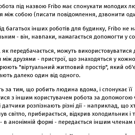
обота під назвою Fribo має спонукати молодих л
я між собою (писати повідомлення, дзвонити од
від багатьох інших роботів для будинку, Fribo не 
льним - він, навпаки, намагається допомогти у соц
, як передбачається, можуть використовуватися 
 між друзями - пристрої, що знаходяться у кожно
рюють "віртуальний житловий простір", який об'є
ають далеко один від одного.
ть за тим, що робить людина вдома, і спонукає її
ися з іншим користувачем робота за допомогою 
 датчики розпізнають різні дії - наприклад, що 
нув світло, прибирається, відкрив холодильник і т.
- в анонімній формі - передається іншим членам 