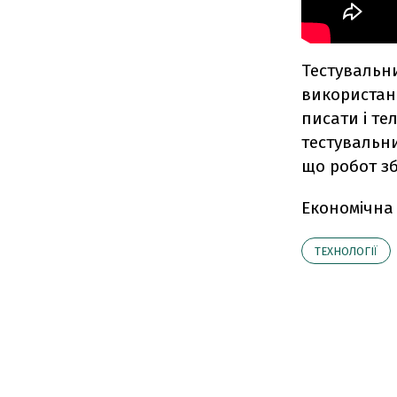
Тестувальни
використанн
писати і те
тестувальн
що робот зб
Економічна
ТЕХНОЛОГІЇ