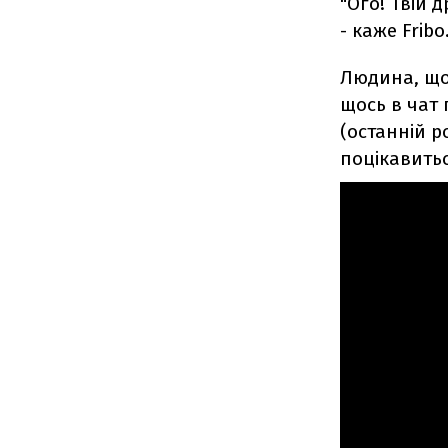
"Ого! Твій 
- каже Fribo
Людина, що
щось в чат 
(останній р
поцікавитьс