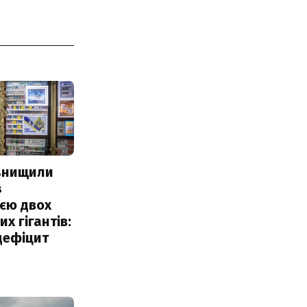
 знищили
з
єю двох
х гігантів:
дефіцит