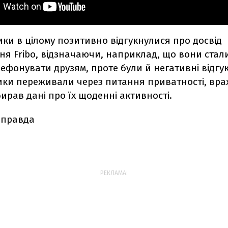
ки в цілому позитивно відгукнулися про досвід
я Fribo, відзначаючи, наприклад, що вони стал
лефонувати друзям, проте були й негативні відгук
ики переживали через питання приватності, вра
ирав дані про їх щоденні активності.
 правда
РЕКЛАМА: