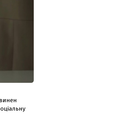
овинен
соціальну