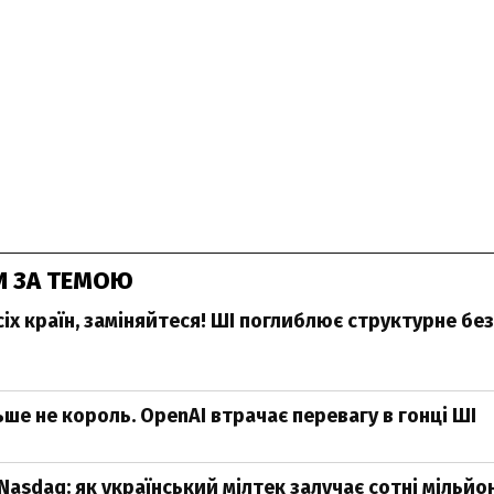
И ЗА ТЕМОЮ
іх країн, заміняйтеся! ШІ поглиблює структурне бе
ше не король. OpenAI втрачає перевагу в гонці ШІ
Nasdaq: як український мілтек залучає сотні мільйо