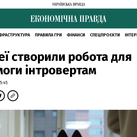
ФРАСТРУКТУРА
ПРАВИЛА ГРИ
ФІНАНСИ
СПЕЦПРОЄКТИ
ІНТЕР
еї створили робота для
оги інтровертам
5:45