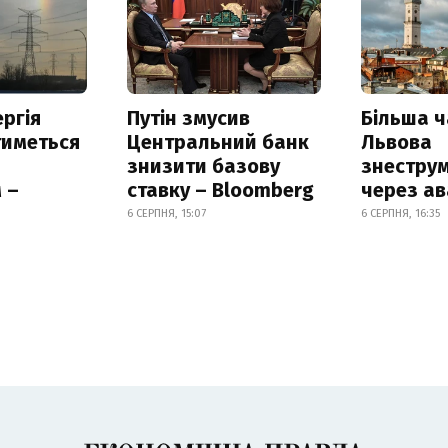
ргія
Путін змусив
Більша 
тиметься
Центральний банк
Львова
знизити базову
знестру
 –
ставку – Bloomberg
через ав
6 СЕРПНЯ, 15:07
6 СЕРПНЯ, 16:35