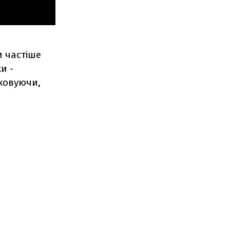
и частіше
и -
ховуючи,