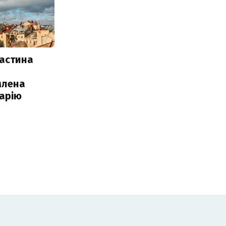
частина
млена
арію