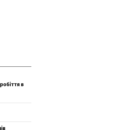
зробіття в
нів