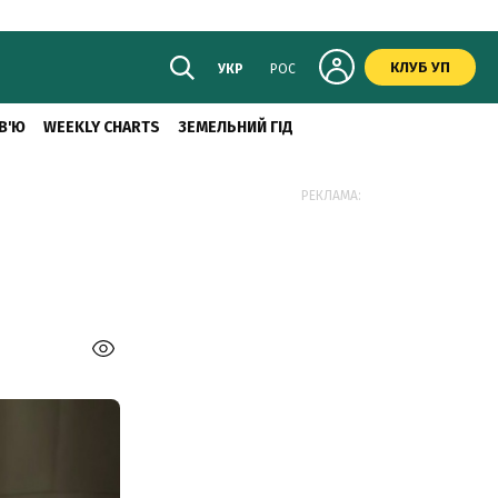
КЛУБ УП
УКР
РОС
В'Ю
WEEKLY CHARTS
ЗЕМЕЛЬНИЙ ГІД
РЕКЛАМА: