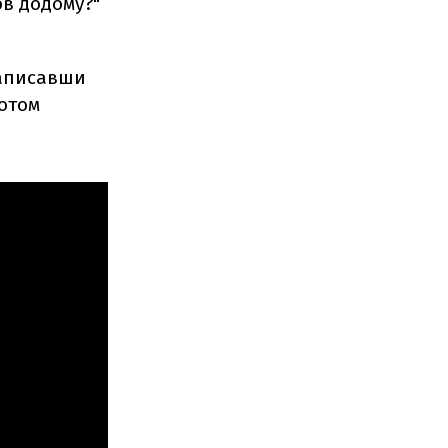
ов додому?"
написавши
ботом