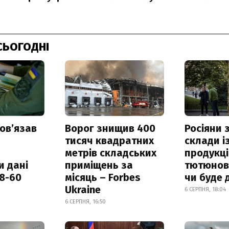
СЬОГОДНІ
овʼязав
Ворог знищив 400
Росіяни
тисяч квадратних
склади і
метрів складських
продукці
и дані
приміщень за
тютюнови
18-60
місяць – Forbes
чи буде 
Ukraine
6 СЕРПНЯ, 18:04
6 СЕРПНЯ, 16:50