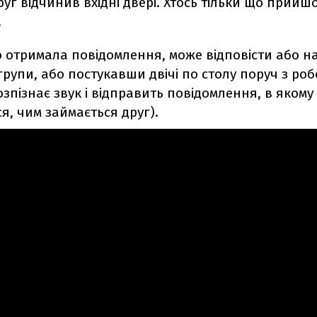
друг відчинив вхідні двері. Хтось тільки що прийш
.
 отримала повідомлення, може відповісти або 
групи, або постукавши двічі по столу поруч з ро
озпізнає звук і відправить повідомлення, в якому
я, чим займається друг).