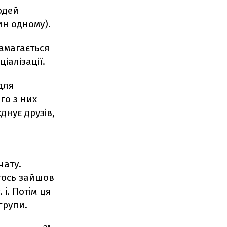
юдей
ин одному).
намагається
іалізації.
для
го з них
днує друзів,
чату.
хтось зайшов
 і. Потім ця
групи.