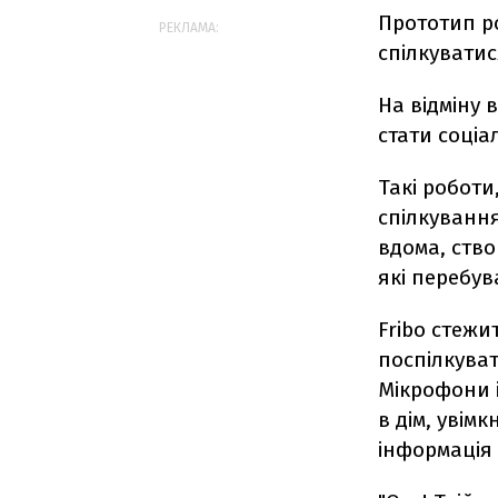
Прототип р
РЕКЛАМА:
спілкуватис
На відміну 
стати соціа
Такі роботи
спілкування
вдома, ство
які перебув
Fribo стежи
поспілкуват
Мікрофони і
в дім, увімк
інформація 