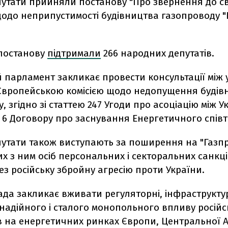
путати прийняли постанову "Про звернення до св
щодо неприпустимості будівництва газопроводу "
 постанову
підтримали
266 народних депутатів.
 парламент закликає провести консультації між
 Європейською комісією щодо недопущення будів
, згідно зі статтею 247 Угоди про асоціацію між У
ю 6 Договору про заснування Енергетичного спів
утати також виступають за поширення на "Газпр
х з ним осіб персональних і секторальних санкцій
ез російську збройну агресію проти України.
да закликає вживати регуляторні, інфраструктур
надійного і сталого монопольного впливу російс
 на енергетичних ринках Європи, Центральної Аз