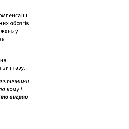
омпенсації
них обсягів
джень у
ть
ння
нзит газу.
ергетичними
о кому і
хто виграв