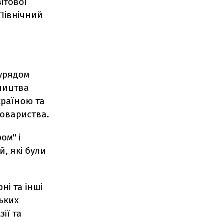
ітової
Північний
 урядом
ництва
країною та
товариства.
ом" і
, які були
ні та інші
ьких
ії та