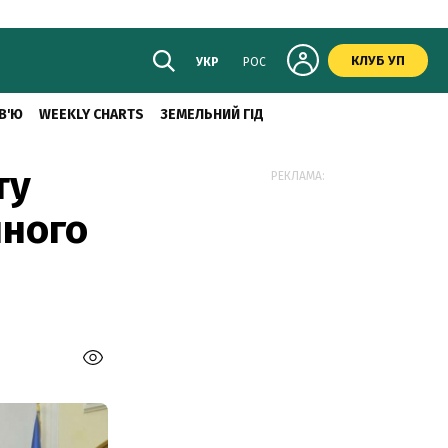
КЛУБ УП
УКР
РОС
В'Ю
WEEKLY CHARTS
ЗЕМЕЛЬНИЙ ГІД
ту
РЕКЛАМА:
чного