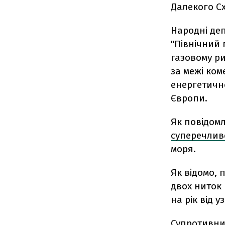
Далекого Сх
Народні деп
"Північний 
газовому р
за межі ком
енергетично
Європи.
Як повідом
суперечлив
моря.
Як відомо, 
двох ниток 
на рік від 
Супротивник