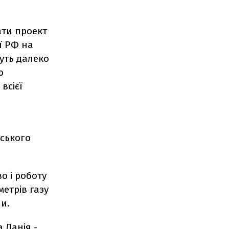
ати проект
ї РФ на
уть далеко
о
всієї
йського
о і роботу
етрів газу
ни.
 Данія -