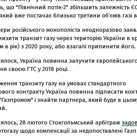
, що "Північний потік-2" збільшить залежність ЄС
 який вже постачає близько третини об’ємів газі в
ери російського монополіста неодноразово зая
низити транзит газу через територію України в к
 м в рік) з 2020 року, або взагалі припинити його.
лялося, Україна повинна залучити європейськог
ня своєю ГТС у 2018 році.
ження транзиту газу на умовах стандартного
ового контракту Україна повинна підписати конт
"Газпромом" і знайти партнера, який буде в цьом
ий.
лялось, 28 лютого
Стокгольмський арбітраж
задо
тогазу щодо компенсації за недопоставлені Газ