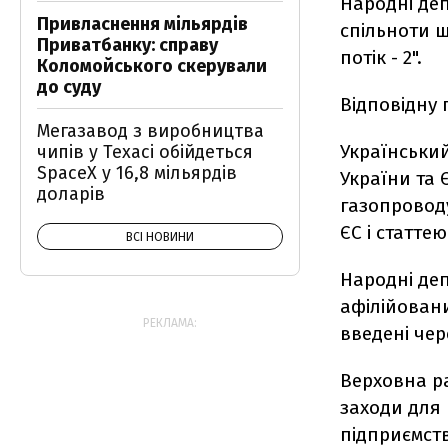
Народні де
Привласнення мільярдів
спільноти 
Приватбанку: справу
потік - 2".
Коломойського скерували
до суду
Відповідну
Мегазавод з виробництва
Український
чипів у Техасі обійдеться
SpaceX у 16,8 мільярдів
України та
доларів
газопроводу
ЄС і статте
ВСІ НОВИНИ
Народні деп
афілійовани
РЕКЛАМА:
введені чер
Верховна ра
заходи для 
підприємств