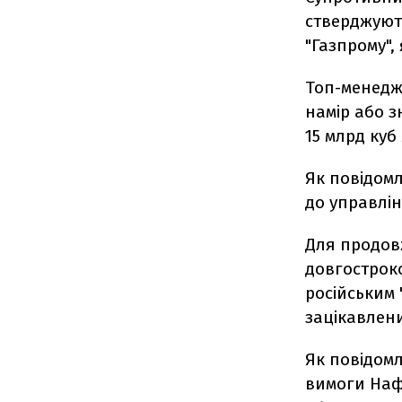
стверджують
"Газпрому",
Топ-менедж
намір або з
15 млрд куб
Як повідом
до управлін
Для продов
довгострок
російським 
зацікавлен
Як повідом
вимоги Наф