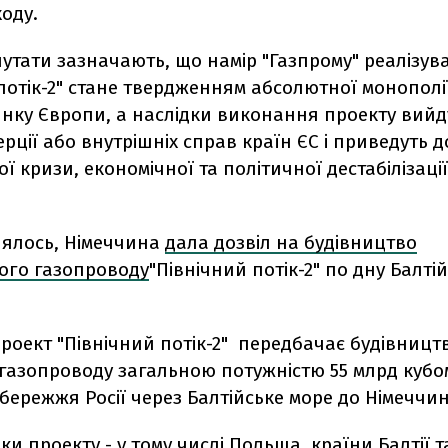
оду.
утати зазначають, що намір "Газпрому" реалізув
потік-2" стане твердженням абсолютної монополі
инку Європи, а наслідки виконання проекту вийд
ерції або внутрішніх справ країн ЄС і приведуть д
ї кризи, економічної та політичної дестабілізації 
лялось, Німеччина
дала дозвіл на будівництво
ого газопроводу
"Північний потік-2" по дну Балті
проект "Північний потік-2" передбачає будівництв
газопроводу загальною потужністю 55 млрд кубом
узбережжя Росії через Балтійське море до Німеччи
и проекту - у тому числі Польща, країни Балтії та