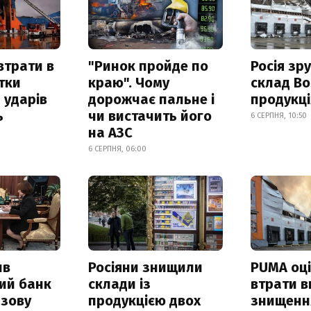
втрати в
"Ринок пройде по
Росія зр
итки
краю". Чому
склад Bo
 ударів
дорожчає пальне і
продукц
ь
чи вистачить його
6 СЕРПНЯ, 10:50
на АЗС
6 СЕРПНЯ, 06:00
ив
Росіяни знищили
PUMA оц
ий банк
склади із
втрати в
азову
продукцією двох
знищення