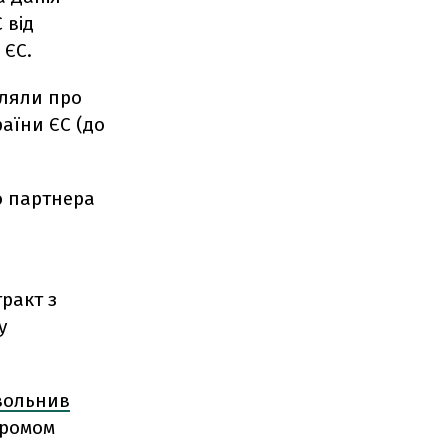
 від
 ЄС.
вляли про
раїни ЄС (до
о партнера
ракт з
у
вольнив
промом