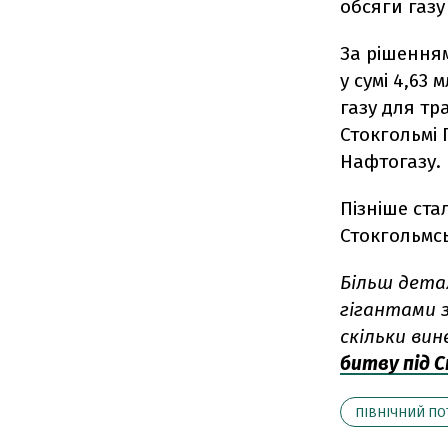
обсяги газу
За рішенням
у сумі 4,63
газу для тр
Стокгольмі 
Нафтогазу.
Пізніше ста
Стокгольмсь
Більш дета
гігантами з
скільки вин
битву під 
ПІВНІЧНИЙ ПО