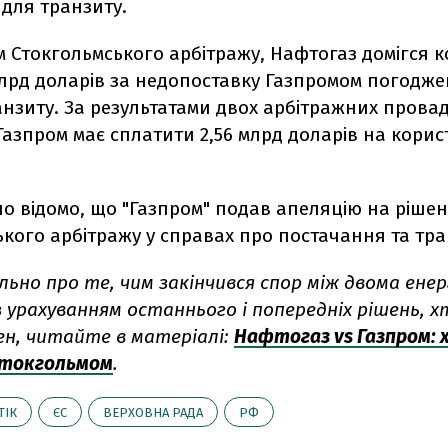
 для транзиту.
 Стокгольмського арбітражу, Нафтогаз домігся к
 млрд доларів за недопоставку Газпромом погодже
анзиту. За результатами двох арбітражних прова
Газпром має сплатити 2,56 млрд доларів на корис
ло відомо, що
"Газпром" подав апеляцію на ріше
кого арбітражу у справах про постачання та тра
льно про те, чим закінчився спор між двома ен
 урахуванням останнього і попередніх рішень, хт
ен, читайте в матеріалі:
Нафтогаз vs Газпром: 
Стокгольмом
.
ТІК
ЄС
ВЕРХОВНА РАДА
РФ