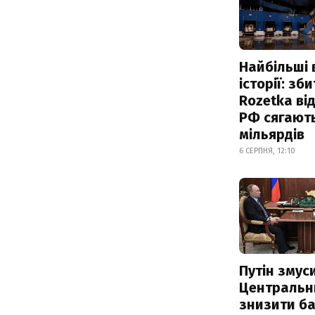
Найбільші 
історії: зб
Rozetka від
РФ сягают
мільярдів
6 СЕРПНЯ, 12:10
Путін змус
Центральн
знизити б