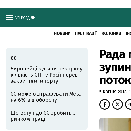
УСІ РОЗДІЛИ
НОВИНИ
ПУБЛІКАЦІЇ
КОЛОНКИ
ІН
Рада 
ЄС
зупин
Європейці купили рекордну
кількість СПГ у Росії перед
поток
закриттям імпорту
5 КВІТНЯ 2018, 1
ЄС може оштрафувати Meta
на 6% від обороту
Що вступ до ЄС зробить з
ринком праці