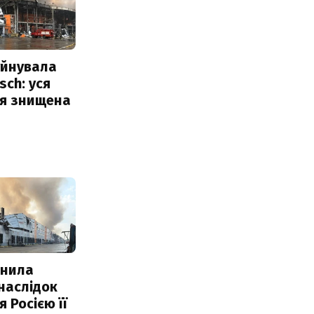
уйнувала
sch: уся
ія знищена
інила
наслідок
 Росією її