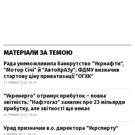
МАТЕРІАЛИ ЗА ТЕМОЮ
Рада унеможливила банкрутство "Укрнафти",
"Мотор Січі" й "АвтоКрАЗу"; ФДМУ визначив
стартову ціну приватизації "ОГХК"
27 ТРАВНЯ 2024, 16:15
"Укренерго" отримує прибуток – повна
звітність; "Нафтогаз" заявляє про 23 мільярди
прибутку, але звітності ще немає
14 ТРАВНЯ 2024, 16:45
Уряд призначив в.о. директора "Укрспирту"
6 ТРАВНЯ 2024, 19:20