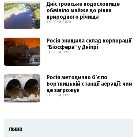
Дністровське водосховище
обміліло майже до рівня
природного річища
5 СЕРПНЯ, 13:20
Росія знищила склад корпорації
"Біосфера" у Дніпрі
5 СЕРПНЯ, 09:15
Росія методично б’є по
Бортницькій станції аерації: чим
це загрожує
5 СЕРПНЯ, 13:50
ЛЬВІВ