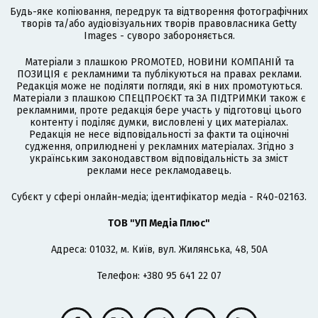
Будь-яке копіювання, передрук та відтворення фотографічних
творів та/або аудіовізуальних творів правовласника Getty
Images - суворо забороняється.
Матеріали з плашкою PROMOTED, НОВИНИ КОМПАНІЙ та
ПОЗИЦІЯ є рекламними та публікуються на правах реклами.
Редакція може не поділяти погляди, які в них промотуються.
Матеріали з плашкою СПЕЦПРОЄКТ та ЗА ПІДТРИМКИ також є
рекламними, проте редакція бере участь у підготовці цього
контенту і поділяє думки, висловлені у цих матеріалах.
Редакція не несе відповідальності за факти та оціночні
судження, оприлюднені у рекламних матеріалах. Згідно з
українським законодавством відповідальність за зміст
реклами несе рекламодавець.
Cубєкт у сфері онлайн-медіа; ідентифікатор медіа - R40-02163.
ТОВ "УП Медіа Плюс"
Адреса: 01032, м. Київ, вул. Жилянська, 48, 50А
Телефон: +380 95 641 22 07