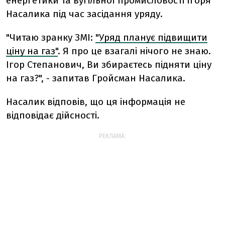
енергетики та вугільної промисловості Ігоря
Насалика під час засідання уряду.
"Читаю зранку ЗМІ:
"Уряд планує підвищити
ціну на газ"
. Я про це взагалі нічого не знаю.
Ігор Степанович, Ви збираєтесь підняти ціну
на газ?", - запитав Гройсман Насалика.
Насалик відповів, що ця інформація не
відповідає дійсності.
РЕКЛАМА: