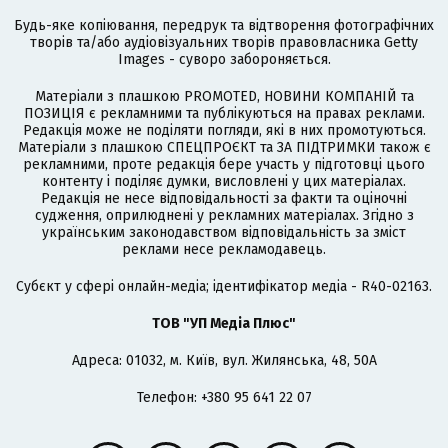
Будь-яке копіювання, передрук та відтворення фотографічних
творів та/або аудіовізуальних творів правовласника Getty
Images - суворо забороняється.
Матеріали з плашкою PROMOTED, НОВИНИ КОМПАНІЙ та
ПОЗИЦІЯ є рекламними та публікуються на правах реклами.
Редакція може не поділяти погляди, які в них промотуються.
Матеріали з плашкою СПЕЦПРОЄКТ та ЗА ПІДТРИМКИ також є
рекламними, проте редакція бере участь у підготовці цього
контенту і поділяє думки, висловлені у цих матеріалах.
Редакція не несе відповідальності за факти та оціночні
судження, оприлюднені у рекламних матеріалах. Згідно з
українським законодавством відповідальність за зміст
реклами несе рекламодавець.
Cубєкт у сфері онлайн-медіа; ідентифікатор медіа - R40-02163.
ТОВ "УП Медіа Плюс"
Адреса: 01032, м. Київ, вул. Жилянська, 48, 50А
Телефон: +380 95 641 22 07