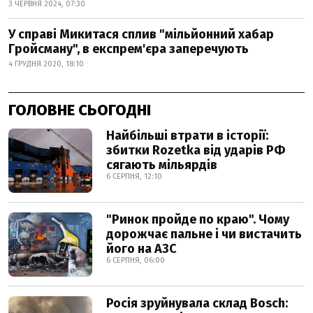
3 ЧЕРВНЯ 2024, 07:30
У справі Микитася сплив "мільйонний хабар
Гройсману", в експрем'єра заперечують
4 ГРУДНЯ 2020, 18:10
ГОЛОВНЕ СЬОГОДНІ
Найбільші втрати в історії:
збитки Rozetka від ударів РФ
сягають мільярдів
6 СЕРПНЯ, 12:10
"Ринок пройде по краю". Чому
дорожчає пальне і чи вистачить
його на АЗС
6 СЕРПНЯ, 06:00
Росія зруйнувала склад Bosch: