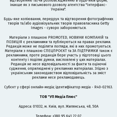
відтворенню та/чи розповсюдженню в будь-якій формі,
інакше як з письмового дозволу агентства "Інтерфакс-
Україна".
Будь-яке копіювання, передрук та відтворення фотографічних
творів та/або аудіовізуальних творів правовласника Getty
Images - суворо забороняється.
Матеріали з плашкою PROMOTED, НОВИНИ КОМПАНІЙ та
ПОЗИЦІЯ є рекламними та публікуються на правах реклами.
Редакція може не поділяти погляди, які в них промотуються.
Матеріали з плашкою СПЕЦПРОЄКТ та ЗА ПІДТРИМКИ також є
рекламними, проте редакція бере участь у підготовці цього
контенту і поділяє думки, висловлені у цих матеріалах.
Редакція не несе відповідальності за факти та оціночні
судження, оприлюднені у рекламних матеріалах. Згідно з
українським законодавством відповідальність за зміст
реклами несе рекламодавець.
Cубєкт у сфері онлайн-медіа; ідентифікатор медіа - R40-02163.
ТОВ "УП Медіа Плюс"
Адреса: 01032, м. Київ, вул. Жилянська, 48, 50А
Телефон: +380 95 641 22 07