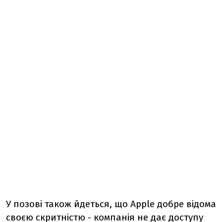
У позові також йдеться, що Apple добре відома
своєю скритністю - компанія не дає доступу