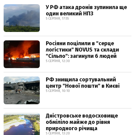
У РФ атака дронів зупинила ще
один великий НПЗ
5 СЕРПНЯ, 17:55
Росіяни поцілили в "серце
логістики" NOVUS та склади
"Сільпо": загинули 6 людей
5 СЕРПНЯ, 12:30
РФ знищила сортувальний
центр "Нової пошти" в Києві
5 СЕРПНЯ, 10:10
Дністровське водосховище
обміліло майже до рівня
природного річища
5 СЕРПНЯ, 13:20