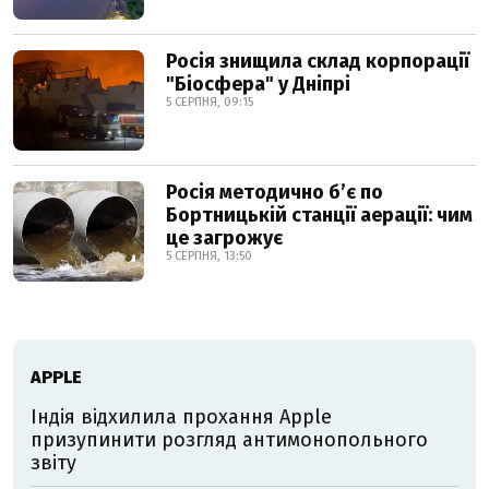
Росія знищила склад корпорації
"Біосфера" у Дніпрі
5 СЕРПНЯ, 09:15
Росія методично б’є по
Бортницькій станції аерації: чим
це загрожує
5 СЕРПНЯ, 13:50
АPPLE
Індія відхилила прохання Apple
призупинити розгляд антимонопольного
звіту