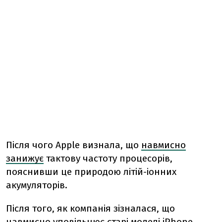
Після чого Apple визнала, що
навмисно
занижує
тактову частоту процесорів,
пояснивши це природою літій-іонних
акумуляторів.
Після того, як компанія зізналася, що
навмисно уповільнює старі моделі iPhone