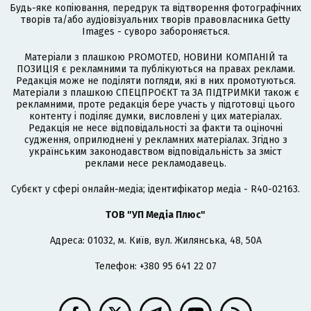
Будь-яке копіювання, передрук та відтворення фотографічних
творів та/або аудіовізуальних творів правовласника Getty
Images - суворо забороняється.
Матеріали з плашкою PROMOTED, НОВИНИ КОМПАНІЙ та
ПОЗИЦІЯ є рекламними та публікуються на правах реклами.
Редакція може не поділяти погляди, які в них промотуються.
Матеріали з плашкою СПЕЦПРОЄКТ та ЗА ПІДТРИМКИ також є
рекламними, проте редакція бере участь у підготовці цього
контенту і поділяє думки, висловлені у цих матеріалах.
Редакція не несе відповідальності за факти та оціночні
судження, оприлюднені у рекламних матеріалах. Згідно з
українським законодавством відповідальність за зміст
реклами несе рекламодавець.
Cубєкт у сфері онлайн-медіа; ідентифікатор медіа - R40-02163.
ТОВ "УП Медіа Плюс"
Адреса: 01032, м. Київ, вул. Жилянська, 48, 50А
Телефон: +380 95 641 22 07