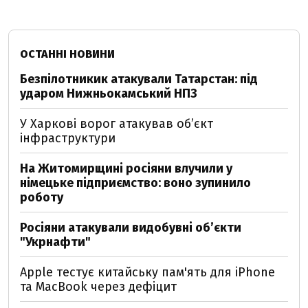
ОСТАННІ НОВИНИ
Безпілотникик атакували Татарстан: під
ударом Нижньокамський НПЗ
У Харкові ворог атакував обʼєкт
інфраструктури
На Житомирщині росіяни влучили у
німецьке підприємство: воно зупинило
роботу
Росіяни атакували видобувні обʼєкти
"Укрнафти"
Apple тестує китайську пам'ять для iPhone
та MacBook через дефіцит