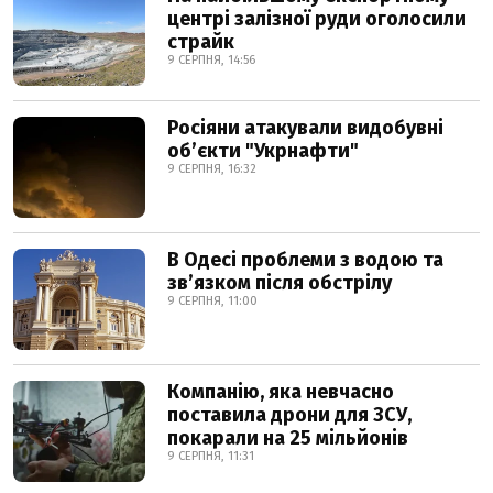
центрі залізної руди оголосили
страйк
9 СЕРПНЯ, 14:56
Росіяни атакували видобувні
обʼєкти "Укрнафти"
9 СЕРПНЯ, 16:32
В Одесі проблеми з водою та
звʼязком після обстрілу
9 СЕРПНЯ, 11:00
Компанію, яка невчасно
поставила дрони для ЗСУ,
покарали на 25 мільйонів
9 СЕРПНЯ, 11:31