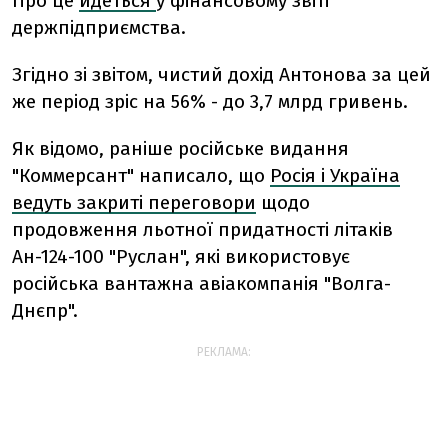
Про це
йдеться
у фінансовому звіті
держпідприємства.
Згідно зі звітом, чистий дохід Антонова за цей
же період зріс на 56% - до 3,7 млрд гривень.
Як відомо, раніше російське видання
"Коммерсант" написало, що
Росія і Україна
ведуть закриті переговори
щодо
продовження льотної придатності літаків
Ан-124-100 "Руслан", які використовує
російська вантажна авіакомпанія "Волга-
Днєпр".
РЕКЛАМА: