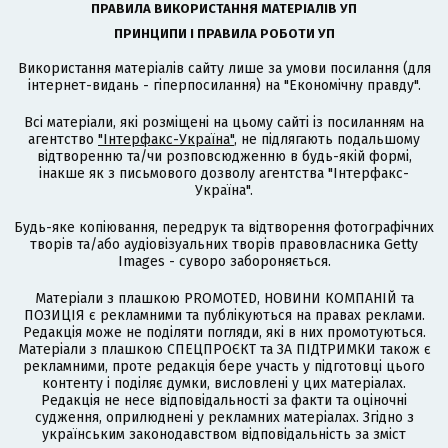
ПРАВИЛА ВИКОРИСТАННЯ МАТЕРІАЛІВ УП
ПРИНЦИПИ І ПРАВИЛА РОБОТИ УП
Використання матеріалів сайту лише за умови посилання (для
інтернет-видань - гіперпосилання) на "Економічну правду".
Всі матеріали, які розміщені на цьому сайті із посиланням на
агентство
"Інтерфакс-Україна"
, не підлягають подальшому
відтворенню та/чи розповсюдженню в будь-якій формі,
інакше як з письмового дозволу агентства "Інтерфакс-
Україна".
Будь-яке копіювання, передрук та відтворення фотографічних
творів та/або аудіовізуальних творів правовласника Getty
Images - суворо забороняється.
Матеріали з плашкою PROMOTED, НОВИНИ КОМПАНІЙ та
ПОЗИЦІЯ є рекламними та публікуються на правах реклами.
Редакція може не поділяти погляди, які в них промотуються.
Матеріали з плашкою СПЕЦПРОЄКТ та ЗА ПІДТРИМКИ також є
рекламними, проте редакція бере участь у підготовці цього
контенту і поділяє думки, висловлені у цих матеріалах.
Редакція не несе відповідальності за факти та оціночні
судження, оприлюднені у рекламних матеріалах. Згідно з
українським законодавством відповідальність за зміст