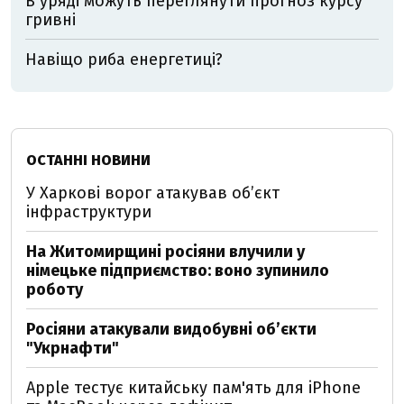
В уряді можуть переглянути прогноз курсу
гривні
Навіщо риба енергетиці?
ОСТАННІ НОВИНИ
У Харкові ворог атакував обʼєкт
інфраструктури
На Житомирщині росіяни влучили у
німецьке підприємство: воно зупинило
роботу
Росіяни атакували видобувні обʼєкти
"Укрнафти"
Apple тестує китайську пам'ять для iPhone