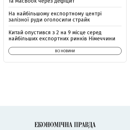
та MacBook через дефіцит
На найбільшому експортному центрі
залізної руди оголосили страйк
Китай опустився з 2 на 9 місце серед
найбільших експортних ринків Німеччини
ВСІ НОВИНИ