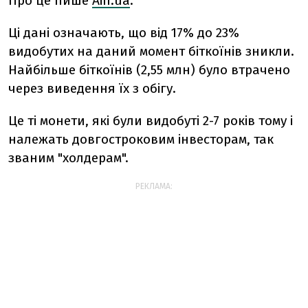
Про це пише
Ain.ua
.
Ці дані означають, що від 17% до 23%
видобутих на даний момент біткоїнів зникли.
Найбільше біткоїнів (2,55 млн) було втрачено
через виведення їх з обігу.
Це ті монети, які були видобуті 2-7 років тому і
належать довгостроковим інвесторам, так
званим "холдерам".
РЕКЛАМА: