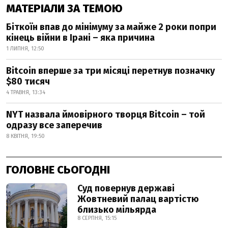
МАТЕРІАЛИ ЗА ТЕМОЮ
Біткоїн впав до мінімуму за майже 2 роки попри
кінець війни в Ірані – яка причина
1 ЛИПНЯ, 12:50
Bitcoin вперше за три місяці перетнув позначку
$80 тисяч
4 ТРАВНЯ, 13:34
NYT назвала ймовірного творця Bitcoin – той
одразу все заперечив
8 КВІТНЯ, 19:50
ГОЛОВНЕ СЬОГОДНІ
Суд повернув державі
Жовтневий палац вартістю
близько мільярда
8 СЕРПНЯ, 15:15