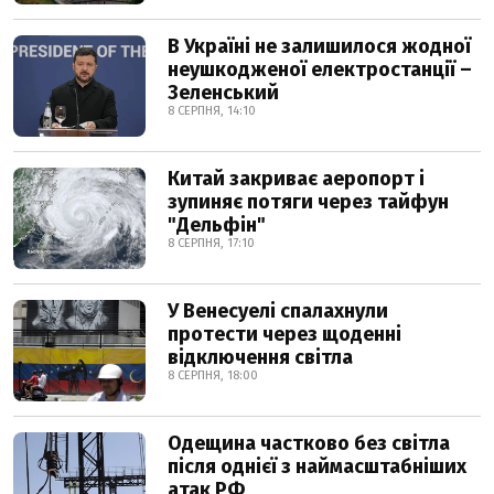
В Україні не залишилося жодної
неушкодженої електростанції –
Зеленський
8 СЕРПНЯ, 14:10
Китай закриває аеропорт і
зупиняє потяги через тайфун
"Дельфін"
8 СЕРПНЯ, 17:10
У Венесуелі спалахнули
протести через щоденні
відключення світла
8 СЕРПНЯ, 18:00
Одещина частково без світла
після однієї з наймасштабніших
атак РФ