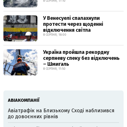
8 СЕРПНЯ, 17:10
У Венесуелі спалахнули
протести через щоденні
відключення світла
8 СЕРПНЯ, 18:00
Україна пройшла рекордну
серпневу спеку без відключень
– Шмигаль
8 СЕРПНЯ, 11:50
АВІАКОМПАНІЇ
Авіатрафік на Близькому Сході наблизився
до довоєнних рівнів