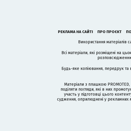
РЕКЛАМА НА САЙТІ
ПРО ПРОЄКТ
ПО
Використання матеріалів с
Всі матеріали, які розміщені на цьо
розповсюдженню в
Будь-яке копіювання, передрук та 
Матеріали з плашкою PROMOTED, 
поділяти погляди, які в них промо
участь у підготовці цього контенту
судження, оприлюднені у рекламних м