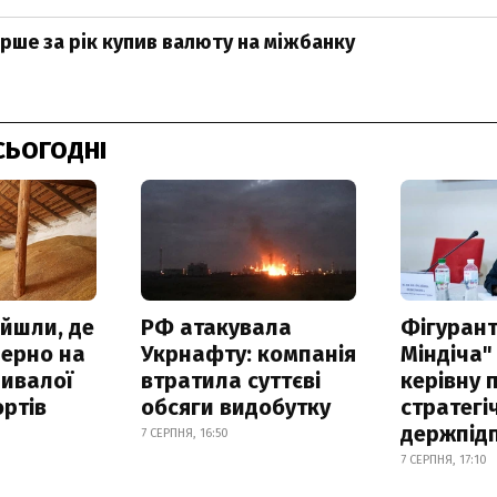
рше за рік купив валюту на міжбанку
СЬОГОДНІ
айшли, де
РФ атакувала
Фігурант
зерно на
Укрнафту: компанія
Міндіча"
ривалої
втратила суттєві
керівну 
ртів
обсяги видобутку
стратегі
держпід
7 СЕРПНЯ, 16:50
7 СЕРПНЯ, 17:10