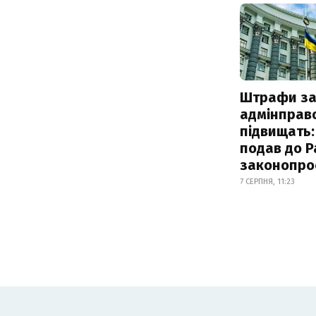
Штрафи з
адмінправ
підвищать:
подав до Р
законопро
7 СЕРПНЯ, 11:23