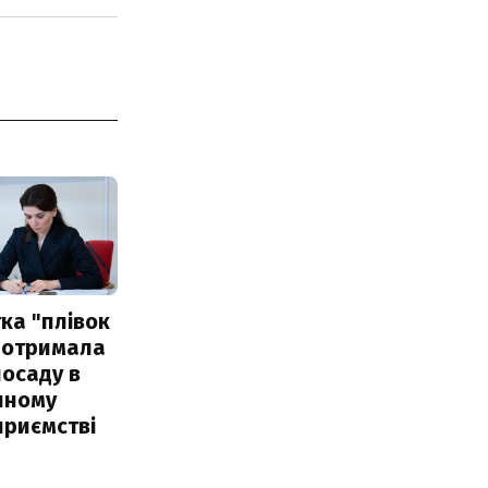
ка "плівок
 отримала
посаду в
чному
приємстві