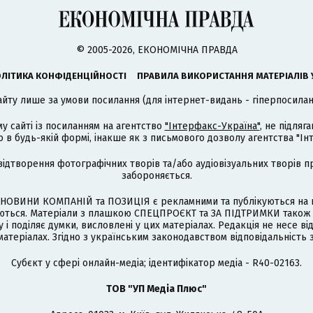
© 2005-2026, ЕКОНОМІЧНА ПРАВДА
ЛІТИКА КОНФІДЕНЦІЙНОСТІ
ПРАВИЛА ВИКОРИСТАННЯ МАТЕРІАЛІВ 
айту лише за умови посилання (для інтернет-видань - гіперпосиланн
му сайті із посиланням на агентство
"Інтерфакс-Україна"
, не підля
 будь-якій формі, інакше як з письмового дозволу агентства "Ін
відтворення фотографічних творів та/або аудіовізуальних творів п
забороняється.
НОВИНИ КОМПАНІЙ та ПОЗИЦІЯ є рекламними та публікуються на п
туються. Матеріали з плашкою СПЕЦПРОЄКТ та ЗА ПІДТРИМКИ також
 і поділяє думки, висловлені у цих матеріалах. Редакція не несе ві
атеріалах. Згідно з українським законодавством відповідальність 
Cубєкт у сфері онлайн-медіа; ідентифікатор медіа - R40-02163.
ТОВ "УП Медіа Плюс"