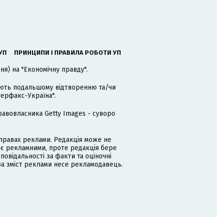
УП
ПРИНЦИПИ І ПРАВИЛА РОБОТИ УП
я) на "Економічну правду".
гають подальшому відтворенню та/чи
терфакс-Україна".
равовласника Getty Images - суворо
равах реклами. Редакція може не
 є рекламними, проте редакція бере
дповідальності за факти та оціночні
за зміст реклами несе рекламодавець.