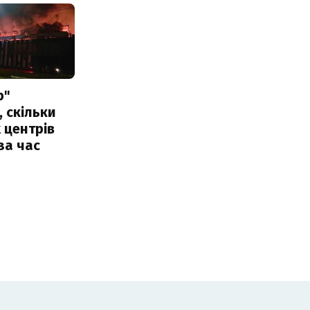
р"
, скільки
 центрів
за час