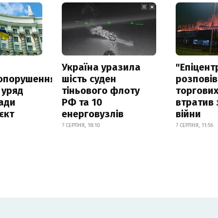
а
Україна уразила
"Епіцент
опорушення
шість суден
розповів
 уряд
тіньового флоту
торгових
ади
РФ та 10
втратив 
єкт
енерговузлів
війни
7 СЕРПНЯ, 18:10
7 СЕРПНЯ, 11:56