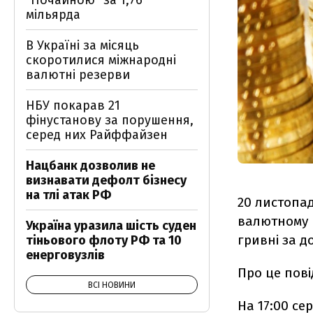
"Почайною" за 1,76
мільярда
В Україні за місяць
скоротилися міжнародні
валютні резерви
НБУ покарав 21
фінустанову за порушення,
серед них Райффайзен
Нацбанк дозволив не
визнавати дефолт бізнесу
на тлі атак РФ
20 листопа
валютному р
Україна уразила шість суден
гривні за д
тіньового флоту РФ та 10
енерговузлів
Про це пов
ВСІ НОВИНИ
На 17:00 се