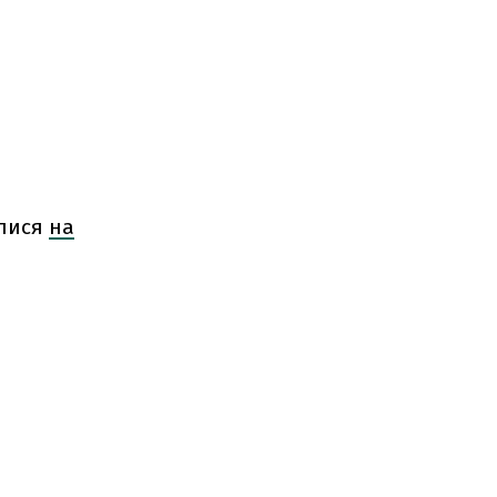
илися
на