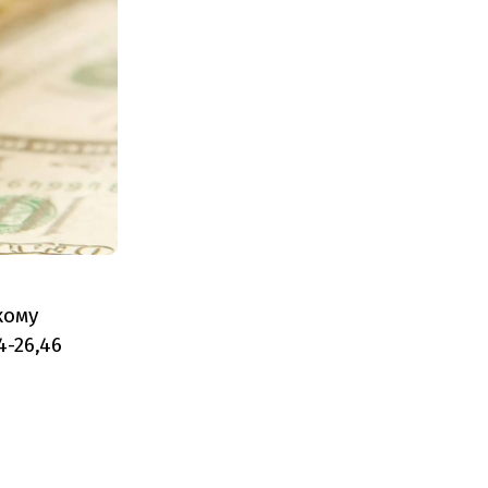
кому
4-26,46