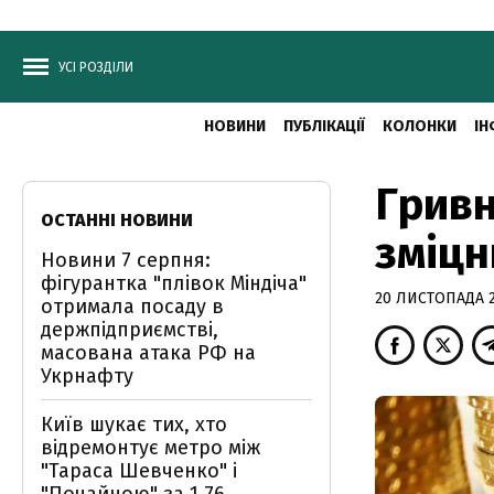
УСІ РОЗДІЛИ
НОВИНИ
ПУБЛІКАЦІЇ
КОЛОНКИ
ІН
Гривн
ОСТАННІ НОВИНИ
зміц
Новини 7 серпня:
фігурантка "плівок Міндіча"
20 ЛИСТОПАДА 2
отримала посаду в
держпідприємстві,
масована атака РФ на
Укрнафту
Київ шукає тих, хто
відремонтує метро між
"Тараса Шевченко" і