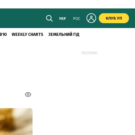
КЛУБ УП
УКР
РОС
В'Ю
WEEKLY CHARTS
ЗЕМЕЛЬНИЙ ГІД
РЕКЛАМА: