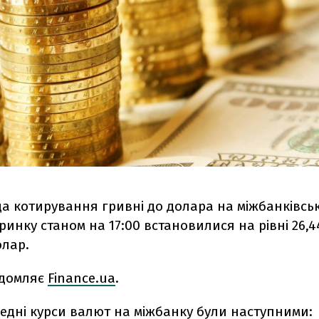
да котирування гривні до долара на міжбанківсь
инку станом на 17:00 встановилися на рівні 26,4
олар.
ідомляє
Finance.ua
.
редні курси валют на міжбанку були наступними: