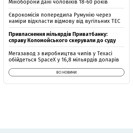
Міноборони дані чоловіків 18-60 років
Єврокомісія попередила Румунію через
наміри відкласти відмову від вугільних ТЕС
Привласнення мільярдів Приватбанку:
справу Коломойського скерували до суду
Мегазавод з виробництва чипів у Техасі
обійдеться SpaceX у 16,8 мільярдів доларів
ВСІ НОВИНИ