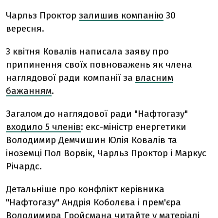
Чарльз Проктор
залишив компанію
30
вересня.
3 квітня Ковалів написала заяву про
припинення своїх повноважень як члена
наглядової ради компанії за
власним
бажанням
.
Загалом до наглядової ради "Нафтогазу"
входило 5 членів
: екс-міністр енергетики
Володимир Демчишин Юлія Ковалів та
іноземці Пол Ворвік, Чарльз Проктор і Маркус
Річардс.
Детальніше про конфлікт керівника
"Нафтогазу" Андрія Коболєва і прем'єра
Володимира Гройсмана читайте
у матеріалі