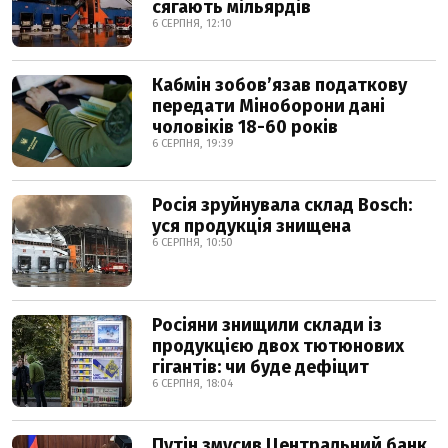
сягають мільярдів
6 СЕРПНЯ, 12:10
Кабмін зобовʼязав податкову
передати Міноборони дані
чоловіків 18-60 років
6 СЕРПНЯ, 19:39
Росія зруйнувала склад Bosch:
уся продукція знищена
6 СЕРПНЯ, 10:50
Росіяни знищили склади із
продукцією двох тютюнових
гігантів: чи буде дефіцит
6 СЕРПНЯ, 18:04
Путін змусив Центральний банк