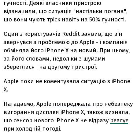
гучності. Деякі власники пристрою
відзначили, що ситуація "настільки погана",
що вони чують тріск навіть на 50% гучності.
Один з користувачів Reddit заявив, що він
звернувся з проблемою до Apple - і компанія
обміняла його iPhone X на новий. При цьому,
за його словами, недоліки з шумами
збереглися і на другому пристрої.
Apple поки не коментувала ситуацію з iPhone
X.
Нагадаємо,
Apple
попереджала
про небезпеку
вигорання дисплея iPhone X, також визнала,
що сенсор нового iPhone X не відразу
реагує
при холодній погоді.