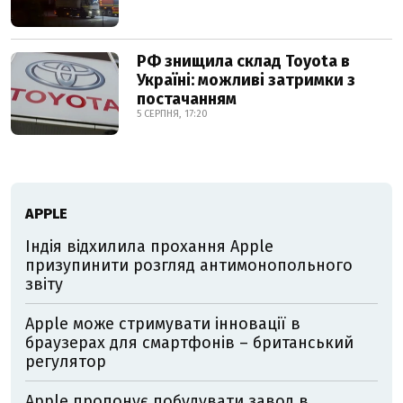
РФ знищила склад Toyota в
Україні: можливі затримки з
постачанням
5 СЕРПНЯ, 17:20
АPPLE
Індія відхилила прохання Apple
призупинити розгляд антимонопольного
звіту
Apple може стримувати інновації в
браузерах для смартфонів – британський
регулятор
Apple пропонує побудувати завод в