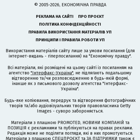
© 2005-2026, ЕКОНОМІЧНА ПРАВДА
РЕКЛАМА НА САЙТІ
ПРО ПРОЄКТ
ПОЛІТИКА КОНФІДЕНЦІЙНОСТІ
ПРАВИЛА ВИКОРИСТАННЯ МАТЕРІАЛІВ УП
ПРИНЦИПИ І ПРАВИЛА РОБОТИ УП
Використання матеріалів сайту лише за умови посилання (для
інтернет-видань - гіперпосилання) на "Економічну правду".
Всі матеріали, які розміщені на цьому сайті із посиланням на
агентство
"Інтерфакс-Україна"
, не підлягають подальшому
відтворенню та/чи розповсюдженню в будь-якій формі,
інакше як з письмового дозволу агентства "Інтерфакс-
Україна".
Будь-яке копіювання, передрук та відтворення фотографічних
творів та/або аудіовізуальних творів правовласника Getty
Images - суворо забороняється.
Матеріали з плашкою PROMOTED, НОВИНИ КОМПАНІЙ та
ПОЗИЦІЯ є рекламними та публікуються на правах реклами.
Редакція може не поділяти погляди, які в них промотуються.
Матеріали з плашкою СПЕЦПРОЄКТ та ЗА ПІДТРИМКИ також є