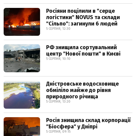
Росіяни поцілили в "серце
логістики" NOVUS та склади
"Сільпо": загинули 6 людей
5 СЕРПНЯ, 12:30
РФ знищила сортувальний
центр "Нової пошти" в Києві
5 СЕРПНЯ, 10:10
Дністровське водосховище
обміліло майже до рівня
природного річища
5 СЕРПНЯ, 13:20
Росія знищила склад корпорації
"Біосфера" у Дніпрі
5 СЕРПНЯ, 09:15