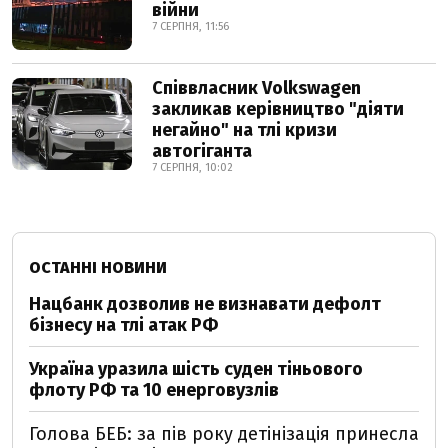
війни
7 СЕРПНЯ, 11:56
Співвласник Volkswagen
закликав керівництво "діяти
негайно" на тлі кризи
автогіганта
7 СЕРПНЯ, 10:02
ОСТАННІ НОВИНИ
Нацбанк дозволив не визнавати дефолт
бізнесу на тлі атак РФ
Україна уразила шість суден тіньового
флоту РФ та 10 енерговузлів
Голова БЕБ: за пів року детінізація принесла